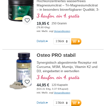
Hochkonzentriertes wasserfreies
Erwachsenen bis zum älteren Menschen.
Magnesiumcitrat – Tri-Magnesiumdicitrat
Verpackt in aluminiumfreier Versiegelung,
– in besonders bioverfügbarer Qualität, 3-
hergestellt in Deutschland, geprüft und
Monats-Packung
3 kaufen, ein 4. gratis
entwickelt mit über 20 Jahren Erfahrung
im Bereich hochwertiger Vitalstoffe.
19,95 €
250 Gramm
mehr Informationen zu Calciumcitrat
(79,80 €/kg)
inkl. MwSt. zzgl
Versandkosten
Details
Osteo PRO stabil
Synergistisch abgestimmte Rezeptur mit
Curcuma, MSM, Mumijo, Vitamin K2 und
D3, eingebettet in wertvollen
Phospholipiden. Sango-Koralle mit
3 kaufen, ein 4. gratis
Magnesium und Calcium, welches zum
Erhalt normaler Knochen beiträgt.
44,95 €
120 Kapseln
(624,31 €/kg, 0,37 €/Kapsel)
inkl. MwSt. zzgl
Versandkosten
Details