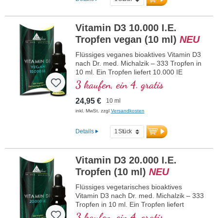
normalen Muskelfunktion sowie zur
normalen Funktion des Immunsystems
bei. Hergestellt in Deutschland ohne
Vitamin D3 10.000 I.E.
Gentechnik in eigener kontrollierter, seit
25 Jahren bestehender Produktion,
Tropfen vegan (10 ml)
NEU
vegetarisch, ohne Zusätze und
laborgeprüft. Von Ärzten entwickelt.
Flüssiges veganes bioaktives Vitamin D3
mehr Informationen zu Vitamin D3 +
nach Dr. med. Michalzik – 333 Tropfen in
K2
10 ml. Ein Tropfen liefert 10.000 IE
veganes Vitamin D3. Höchste
3 kaufen, ein 4. gratis
Premiumqualität aus hochwertigem
kontrollierten Flechten (nicht aus Algen!)
24,95 €
10 ml
rein pflanzlich 100% vegan. Gelöst in
inkl. MwSt. zzgl
Versandkosten
schützendem, pestizidfrei angebautem
Kokos-MCT-Öl zur besseren
Details
Bioverfügbarkeit. Diese optimale
Kombination unterstützt den Erhalt
normaler Knochen, trägt zu einer
Vitamin D3 20.000 I.E.
normalen Muskelfunktion sowie zur
normalen Funktion des Immunsystems
Tropfen (10 ml)
NEU
bei. Hergestellt in Deutschland ohne
Gentechnik in eigener kontrollierter, seit
Flüssiges vegetarisches bioaktives
25 Jahren bestehender Produktion,
Vitamin D3 nach Dr. med. Michalzik – 333
vegan, ohne Zusätze und laborgeprüft.
Tropfen in 10 ml. Ein Tropfen liefert
Von Ärzten entwickelt.
20.000 IE Vitamin D3. Höchste
3 kaufen, ein 4. gratis