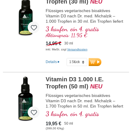
Tropfen (30 ml)
NEU
hergestellt.
mehr Informationen zu Vitamin D3 +
Flüssiges vegetarisches bioaktives
K2
Vitamin D3 nach Dr. med. Michalzik –
1.000 Tropfen in 30 ml. Ein Tropfen liefert
1.000 IE Vitamin D3. Höchste
3 kaufen, ein 4. gratis
Premiumqualität. Gelöst in schützendem,
Aktionspreis: 11,95 €
pestizidfrei angebautem Kokos-MCT-Öl
zur besseren Bioverfügbarkeit. Diese
14,95 €
30 ml
optimale Kombination unterstützt den
inkl. MwSt. zzgl
Versandkosten
Erhalt normaler Knochen, trägt zu einer
normalen Muskelfunktion sowie zur
Details
normalen Funktion des Immunsystems
bei. Hergestellt in Deutschland ohne
Gentechnik in eigener kontrollierter, seit
Vitamin D3 1.000 I.E.
25 Jahren bestehender Produktion,
vegetarisch, ohne Zusätze und
Tropfen (50 ml)
NEU
laborgeprüft. Von Ärzten entwickelt.
Flüssiges vegetarisches bioaktives
mehr Informationen zu Vitamin D3 +
K2
Vitamin D3 nach Dr. med. Michalzik –
1.700 Tropfen in 50 ml. Ein Tropfen liefert
1.000 IE Vitamin D3. Höchste
3 kaufen, ein 4. gratis
Premiumqualität. Gelöst in schützendem,
pestizidfrei angebautem Kokos-MCT-Öl
19,95 €
50 ml
zur besseren Bioverfügbarkeit. Diese
(399,00 €/kg)