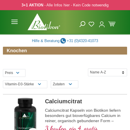
3+1 AKTION
- Alle Infos hier - Kein Code notwendig
 Hauptinhalt springen
Zur Suche springen
Zur Hauptnavigation springen
Hilfe & Beratung
+31 (0)4320-41073
Knochen
Preis
Vitamin-D3-Stärke
Zutaten
Calciumcitrat
Calciumcitrat Kapseln von Biotikon liefern
besonders gut bioverfügbares Calcium in
reiner, organisch gebundener Form –
perfekt für alle, die Wert auf höchste
3 kaufen, ein 4. gratis