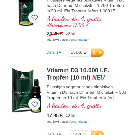
vegan, ohne Zusätze und laborgeprüft.
nach Dr. med. Michalzik – 1.700 Tropfen
Von Ärzten entwickelt.
in 50 ml. Ein Tropfen liefert 1.000 IE
veganes Vitamin D3. Höchste
mehr Informationen zu Vitamin D3 +
3 kaufen, ein 4. gratis
K2
Premiumqualität aus hochwertigem
Aktionspreis: 17,95 €
kontrollierten Flechten (nicht aus Algen!)
rein pflanzlich 100% vegan. Gelöst in
24,95 €
50 ml
schützendem, pestizidfrei angebautem
inkl. MwSt. zzgl
Versandkosten
Kokos-MCT-Öl zur besseren
Bioverfügbarkeit. Diese optimale
Details
Kombination unterstützt den Erhalt
normaler Knochen, trägt zu einer
normalen Muskelfunktion sowie zur
Vitamin D3 10.000 I.E.
normalen Funktion des Immunsystems
bei. Hergestellt in Deutschland ohne
Tropfen (10 ml)
NEU
Gentechnik in eigener kontrollierter, seit
25 Jahren bestehender Produktion,
Flüssiges vegetarisches bioaktives
vegan, ohne Zusätze und laborgeprüft.
Vitamin D3 nach Dr. med. Michalzik – 333
Von Ärzten entwickelt.
Tropfen in 10 ml. Ein Tropfen liefert
10.000 IE Vitamin D3. Höchste
mehr Informationen zu Vitamin D3 +
3 kaufen, ein 4. gratis
K2
Premiumqualität. Gelöst in schützendem,
pestizidfrei angebautem Kokos-MCT-Öl
17,95 €
10 ml
zur besseren Bioverfügbarkeit. Diese
inkl. MwSt. zzgl
Versandkosten
optimale Kombination unterstützt den
Erhalt normaler Knochen, trägt zu einer
Details