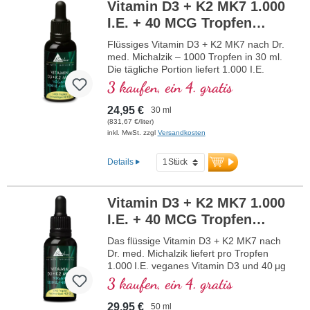
Vitamin D3 + K2 MK7 1.000
Zusätze und laborgeprüft in Deutschland
I.E. + 40 MCG Tropfen
hergestellt.
mehr Informationen zu Vitamin D3 +
vegan (30 ml)
Flüssiges Vitamin D3 + K2 MK7 nach Dr.
K2
med. Michalzik – 1000 Tropfen in 30 ml.
Die tägliche Portion liefert 1.000 I.E.
Vitamin D3 und 40 μg K2 (MK7 all-trans).
3 kaufen, ein 4. gratis
Diese optimale Kombination unterstützt
den Erhalt normaler Knochen, trägt zu
24,95 €
30 ml
einer normalen Muskelfunktion sowie zur
(831,67 €/liter)
normalen Funktion des Immunsystems
inkl. MwSt. zzgl
Versandkosten
bei. Das K2 liegt in der besonders aktiven
all-trans-Form vor – mindestens 99,7 %.
Details
Gelöst in hochwertigem Bio-MCT-Öl für
optimale Bioverfügbarkeit der fettlöslichen
Vitamine D und K. Hergestellt in
Vitamin D3 + K2 MK7 1.000
Deutschland, vegan, ohne Zusätze und
I.E. + 40 MCG Tropfen
laborgeprüft.
mehr Informationen zu Vitamin D3 +
vegan (50 ml)
Das flüssige Vitamin D3 + K2 MK7 nach
K2
Dr. med. Michalzik liefert pro Tropfen
1.000 I.E. veganes Vitamin D3 und 40 μg
Vitamin K2 (MK7 all-trans, mindestens
3 kaufen, ein 4. gratis
99,7 %). Die synergistische Kombination
unterstützt die normale Funktion von
29,95 €
50 ml