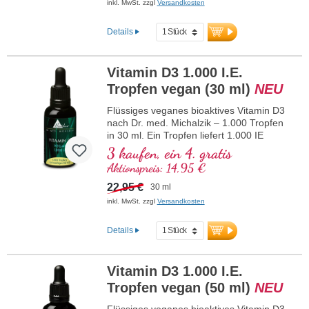
optimale Kombination unterstützt den
inkl. MwSt. zzgl
Versandkosten
Erhalt normaler Knochen, trägt zu einer
normalen Muskelfunktion sowie zur
Details
normalen Funktion des Immunsystems
bei. Hergestellt in Deutschland ohne
Gentechnik in eigener kontrollierter, seit
Vitamin D3 1.000 I.E.
25 Jahren bestehender Produktion,
Tropfen vegan (30 ml)
NEU
vegetarisch, ohne Zusätze und
laborgeprüft. Von Ärzten entwickelt.
Flüssiges veganes bioaktives Vitamin D3
mehr Informationen zu Vitamin D3 +
nach Dr. med. Michalzik – 1.000 Tropfen
K2
in 30 ml. Ein Tropfen liefert 1.000 IE
veganes Vitamin D3. Höchste
3 kaufen, ein 4. gratis
Premiumqualität aus hochwertigem
Aktionspreis: 14,95 €
kontrollierten Flechten (nicht aus Algen!)
rein pflanzlich 100% vegan. Gelöst in
22,95 €
30 ml
schützendem, pestizidfrei angebautem
inkl. MwSt. zzgl
Versandkosten
Kokos-MCT-Öl zur besseren
Bioverfügbarkeit. Diese optimale
Details
Kombination unterstützt den Erhalt
normaler Knochen, trägt zu einer
normalen Muskelfunktion sowie zur
Vitamin D3 1.000 I.E.
normalen Funktion des Immunsystems
bei. Hergestellt in Deutschland ohne
Tropfen vegan (50 ml)
NEU
Gentechnik in eigener kontrollierter, seit
25 Jahren bestehender Produktion,
Flüssiges veganes bioaktives Vitamin D3