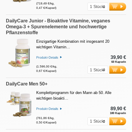
(719,49 €/kg,
0,47 €/Kapsel)
DailyCare Junior - Bioaktive Vitamine, veganes
Omega-3 + Spurenelemente und hochwertige
Pflanzenstoffe
Einzigartige Kombination mit insgesamt 20
wichtigen Vitamin…
39,90 €
Produkt-Details
60 Kapseln
(1.596,00 €/kg,
0,67 €/Kapsel)
DailyCare Men 50+
Komplettprogramm für den Mann ab 50. Alle
wichtigen bioakti…
89,90 €
Produkt-Details
180 Kapseln
(761,86 €/kg,
0,50 €/Kapsel)