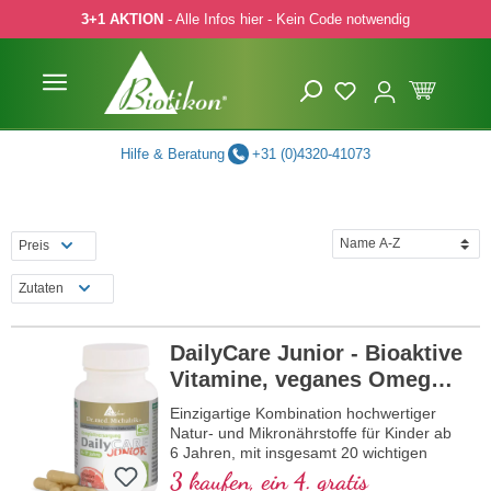
3+1 AKTION
- Alle Infos hier - Kein Code notwendig
 Hauptinhalt springen
Zur Suche springen
Zur Hauptnavigation springen
Hilfe & Beratung
+31 (0)4320-41073
Preis
Zutaten
DailyCare Junior - Bioaktive
Vitamine, veganes Omega-3
+ Spurenelemente und
Einzigartige Kombination hochwertiger
hochwertige Pflanzenstoffe
Natur- und Mikronährstoffe für Kinder ab
6 Jahren, mit insgesamt 20 wichtigen
Nährstoffen für Ihr Kind.
3 kaufen, ein 4. gratis