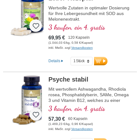
Wertvolle Zutaten in optimaler Dosierung
für Ihre Lebergesundheit mit SOD aus
Melonenextrakt.
3 kaufen, ein 4. gratis
69,95 €
120 Kapseln
(1.044,03 €/kg, 0,58 €/Kapsel)
inkl. MwSt. zzgl
Versandkosten
Details
Psyche stabil
Mit wertvollem Ashwagandha, Rhodiola
rosea, Phosphatidylserin, SAMe, Omega
3 und Vitamin B12, welches zu einer
normalen Funktion der Psyche beiträgt.
3 kaufen, ein 4. gratis
57,30 €
60 Kapseln
(1.469,23 €/kg, 0,96 €/Kapsel)
inkl. MwSt. zzgl
Versandkosten