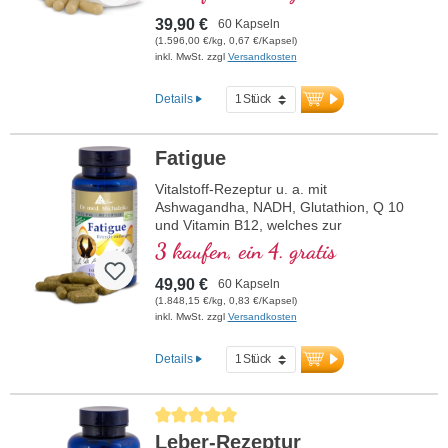
39,90 €
60 Kapseln
(1.596,00 €/kg, 0,67 €/Kapsel)
inkl. MwSt. zzgl
Versandkosten
Details
Fatigue
Vitalstoff-Rezeptur u. a. mit
Ashwagandha, NADH, Glutathion, Q 10
und Vitamin B12, welches zur
Verringerung von Müdigkeit und
3 kaufen, ein 4. gratis
Ermüdung beiträgt.
49,90 €
60 Kapseln
(1.848,15 €/kg, 0,83 €/Kapsel)
inkl. MwSt. zzgl
Versandkosten
Details
Durchschnittliche Bewertung von 5 von 5 Sternen
Leber-Rezeptur