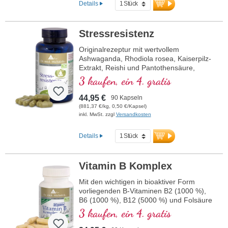
Details
Stressresistenz
Originalrezeptur mit wertvollem
Ashwaganda, Rhodiola rosea, Kaiserpilz-
Extrakt, Reishi und Pantothensäure,
welche zu einer normalen geistigen
3 kaufen, ein 4. gratis
Leistung beiträgt. Vitamin E trägt zum
Schutz der Zellen vor oxidativem Stress
44,95 €
90 Kapseln
bei.
(881,37 €/kg, 0,50 €/Kapsel)
inkl. MwSt. zzgl
Versandkosten
Details
Vitamin B Komplex
Mit den wichtigen in bioaktiver Form
vorliegenden B-Vitaminen B2 (1000 %),
B6 (1000 %), B12 (5000 %) und Folsäure
(400 %) sowie allen anderen B-Vitaminen.
3 kaufen, ein 4. gratis
Mit Methylcobalamin und
Adenosylcobalamin.