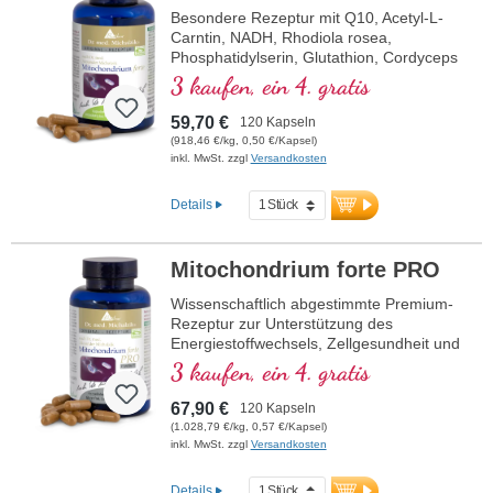
Besondere Rezeptur mit Q10, Acetyl-L-
Carntin, NADH, Rhodiola rosea,
Phosphatidylserin, Glutathion, Cordyceps
und Kupfer, welches zu einem normalen
3 kaufen, ein 4. gratis
Stoffwechsel zur Energiegewinnung
beiträgt (in Form von ATP in der
59,70 €
120 Kapseln
Zellatmungskette).
(918,46 €/kg, 0,50 €/Kapsel)
inkl. MwSt. zzgl
Versandkosten
Details
Mitochondrium forte PRO
Wissenschaftlich abgestimmte Premium-
Rezeptur zur Unterstützung des
Energiestoffwechsels, Zellgesundheit und
die Zellatmung in den Mitochondrien.
3 kaufen, ein 4. gratis
Enthält Resveratrol, OPC, Q10, NADH
und Thiamin zur Förderung des
67,90 €
120 Kapseln
Energiestoffwechsels sowie bioaktive
(1.028,79 €/kg, 0,57 €/Kapsel)
Folsäure (Methyltetrahydrofolat), die
inkl. MwSt. zzgl
Versandkosten
direkt verwendet werden kann. Mit R-
Alpha-Liponsäure in der wertvollen
Details