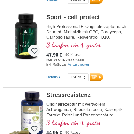
Sodium-R-Lipoat-Form. Vegan,
gentechnikfrei und in Deutschland
produziert. Aluminiumfreie Versiegelung
Sport - cell protect
und über 20 Jahre Erfahrung garantieren
höchste Qualität. Von Ärzten entwickelt.
High Professional F, Originalrezeptur nach
Dr. med. Michalzik mit OPC, Cordyceps,
mehr Informationen zu
Carnosolsäure, Resveratrol, Q10,
Mitochondrium forte PRO
Glutathion, NADH, Omega 3, Granatapfel
3 kaufen, ein 4. gratis
und reinem Vitamin C
47,90 €
90 Kapseln
(825,86 €/kg, 0,53 €/Kapsel)
inkl. MwSt. zzgl
Versandkosten
Details
Stressresistenz
Originalrezeptur mit wertvollem
Ashwaganda, Rhodiola rosea, Kaiserpilz-
Extrakt, Reishi und Pantothensäure,
welche zu einer normalen geistigen
3 kaufen, ein 4. gratis
Leistung beiträgt. Vitamin E trägt zum
Schutz der Zellen vor oxidativem Stress
44,95 €
90 Kapseln