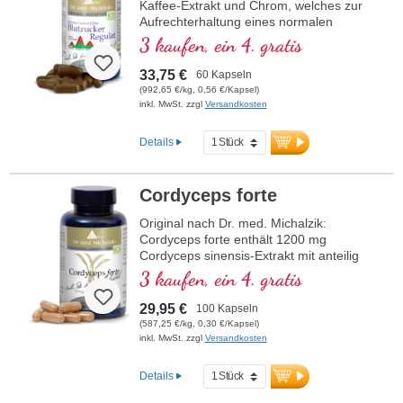
Kaffee-Extrakt und Chrom, welches zur
Aufrechterhaltung eines normalen
Blutzuckerspiegels beiträgt.
3 kaufen, ein 4. gratis
33,75 €
60 Kapseln
(992,65 €/kg, 0,56 €/Kapsel)
inkl. MwSt. zzgl
Versandkosten
Details
Cordyceps forte
Original nach Dr. med. Michalzik:
Cordyceps forte enthält 1200 mg
Cordyceps sinensis-Extrakt mit anteilig
400 mg Polysacchariden pro Tagesdosis
3 kaufen, ein 4. gratis
(3 Kapseln). Dieses hochwertige
Nahrungsergänzungsmittel ist frei von
29,95 €
100 Kapseln
Zusätzen und wird in Deutschland
(587,25 €/kg, 0,30 €/Kapsel)
hergestellt. Die Versiegelung ist
inkl. MwSt. zzgl
Versandkosten
aluminiumfrei.
Details
mehr Informationen zu Cordyceps
forte