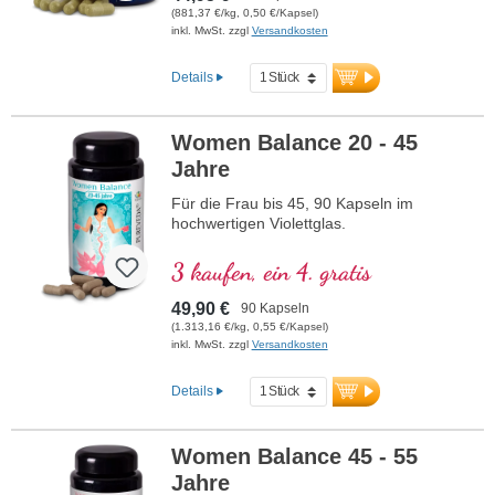
bei.
(881,37 €/kg, 0,50 €/Kapsel)
inkl. MwSt. zzgl
Versandkosten
Details
Women Balance 20 - 45
Jahre
Für die Frau bis 45, 90 Kapseln im
hochwertigen Violettglas.
3 kaufen, ein 4. gratis
49,90 €
90 Kapseln
(1.313,16 €/kg, 0,55 €/Kapsel)
inkl. MwSt. zzgl
Versandkosten
Details
Women Balance 45 - 55
Jahre