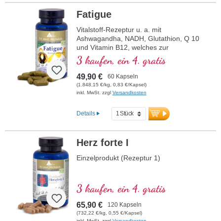
Fatigue
Frei von Zusätzen
Über 20-jährige Produktionserfahrung
Vitalstoff-Rezeptur u. a. mit
und Anwendung von Biotikon Produkten
Ashwagandha, NADH, Glutathion, Q 10
Von Ärzten entwickelt und überwacht
und Vitamin B12, welches zur
Schonende Herstellung
Verringerung von Müdigkeit und
3 kaufen, ein 4. gratis
Hypoallergen durch Biotikon-
Ermüdung beiträgt.
Spezialtechnologie
49,90 €
60 Kapseln
Vegane Kapseln frei von PEG und
(1.848,15 €/kg, 0,83 €/Kapsel)
Carrageen
inkl. MwSt. zzgl
Versandkosten
Höchster Standard in der
Lebensmittelsicherheit: HACCP & ISO
Details
9001
Nachhaltiger, plastikfreier Versand
Versiegelung aluminiumfrei
Herz forte I
Höchste Reinheit und Qualität
Unser erfahrenes Experten-Team betreut
Einzelprodukt (Rezeptur 1)
Sie gerne jederzeit.
Ihre Gesundheit liegt uns am Herzen
3 kaufen, ein 4. gratis
65,90 €
120 Kapseln
(732,22 €/kg, 0,55 €/Kapsel)
inkl. MwSt. zzgl
Versandkosten