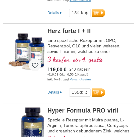
Details
Herz forte I + II
Eine spezifische Rezeptur mit OPC,
Resveratrol, Q10 und vielen weiteren,
sowie Thiamin, welches zu einer
normalen Herzfunktion beiträgt. (Rezeptur
3 kaufen, ein 4. gratis
1 und Rezeptur 2)
119,00 €
240 Kapseln
(616,58 €/kg, 0,50 €/Kapsel)
inkl. MwSt. zzgl
Versandkosten
Details
Hyper Formula PRO viril
Spezielle Rezeptur mit Muira puama, L-
Arginin, Turnera aphrodisiaca, Cordyceps
und organisch gebundenem Zink, welches
zum Erhalt einer normalen