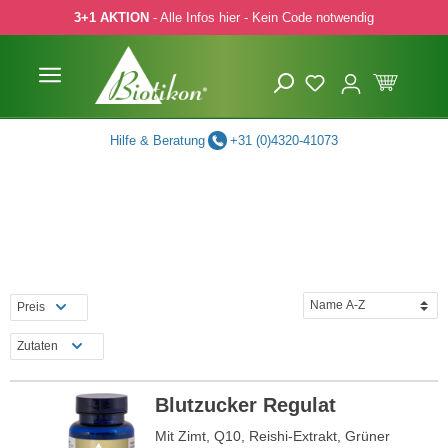
3+1 AKTION
- Alle Infos hier - Kein Code notwendig
 Hauptinhalt springen
Zur Suche springen
Zur Hauptnavigation springen
Hilfe & Beratung
+31 (0)4320-41073
Preis
Zutaten
Blutzucker Regulat
Mit Zimt, Q10, Reishi-Extrakt, Grüner