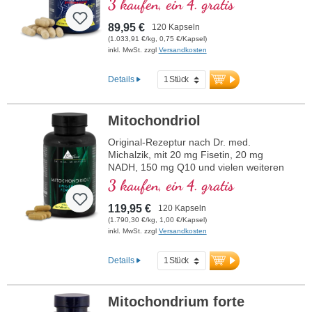
3 kaufen, ein 4. gratis
Zeugungsfähigkeit und zu einem
normalen Testosteronspiegel im Blut
89,95 €
120 Kapseln
beiträgt.
(1.033,91 €/kg, 0,75 €/Kapsel)
inkl. MwSt. zzgl
Versandkosten
Details
Mitochondriol
Original-Rezeptur nach Dr. med.
Michalzik, mit 20 mg Fisetin, 20 mg
NADH, 150 mg Q10 und vielen weiteren
wichtigen Mitochondrien-Mitteln. Mit dem
3 kaufen, ein 4. gratis
Bioverfügbarkeitsverstärker D-Pinitol.
Kapselhüllen vegan und ohne PEG und
119,95 €
120 Kapseln
Carrageen und Aluminium freies Siegel,
(1.790,30 €/kg, 1,00 €/Kapsel)
Mitochondrialer PGC-1α-Aktivator, ohne
inkl. MwSt. zzgl
Versandkosten
Zusätze, hochreine Qualität. 40 Jahre
Vitalstoffexpertise und über 20-jährige
Details
Produktionserfahrung.
Mitochondrium forte