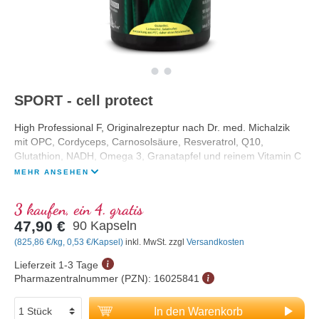
SPORT - cell protect
High Professional F, Originalrezeptur nach Dr. med. Michalzik
mit OPC, Cordyceps, Carnosolsäure, Resveratrol, Q10,
Glutathion, NADH, Omega 3, Granatapfel und reinem Vitamin C
MEHR ANSEHEN
3 kaufen, ein 4. gratis
47,90 €
90 Kapseln
(825,86 €/kg, 0,53 €/Kapsel)
inkl. MwSt. zzgl
Versandkosten
Lieferzeit 1-3 Tage
Pharmazentralnummer (PZN):
16025841
In den Warenkorb