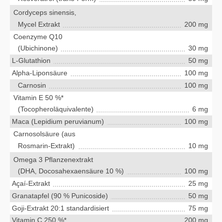
Cordyceps sinensis,
Mycel Extrakt
200 mg
Coenzyme Q10
(Ubichinone)
30 mg
L-Glutathion
50 mg
Alpha-Liponsäure
100 mg
Carnosin
100 mg
Vitamin E 50 %*
(Tocopheroläquivalente)
6 mg
Maca (Lepidium peruvianum)
100 mg
Carnosolsäure (aus
Rosmarin-Extrakt)
10 mg
Omega 3 Pflanzenextrakt
(DHA, Docosahexaensäure 10 %)
100 mg
Açaí-Extrakt
25 mg
Granatapfel (90 % Punicoside)
50 mg
Goji-Extrakt 20:1 standardisiert
75 mg
Vitamin C 250 %*
200 mg