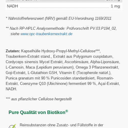
NADH
1 mg
* Nährstoffreferenzwert (NRV) gemäß EU-Verordnung 1169/2011
** Nach RP-HPLC Analysemethode: Prüfvorschrift PV.03.P194_02,
siehe
www.opc-traubenkernextrakt.de
Zutaten:
Kapselhülle Hydroxy-Propyl-Methyl-Cellulose***,
Traubenkern-Extrakt stand., Extrakt aus Polygonum cuspidatum,
Cordyceps sinensis Mycel Extrakt, Ascorbinsäure, Alpha-Liponsäure,
L-Carnosin, Maca (Lepidium peruvianum), Omega 3 Pflanzenextrakt,
Goji-Extrakt, L-Glutathion GSH, Vitamin E (Tocopherole natürl.),
Punica granatum mit 90 % Punicosiden standardisiert, Rosmarin-
Extrakt, Coenzyme Q10 (Ubichinone) fermentiert 99 %, Açaí-Extrakt,
NADH.
*** aus pflanzlicher Cellulose hergestellt
®
Pure Qualität von Biotikon
Reinsubstanzen ohne Zusatz- und Füllstoffe in der