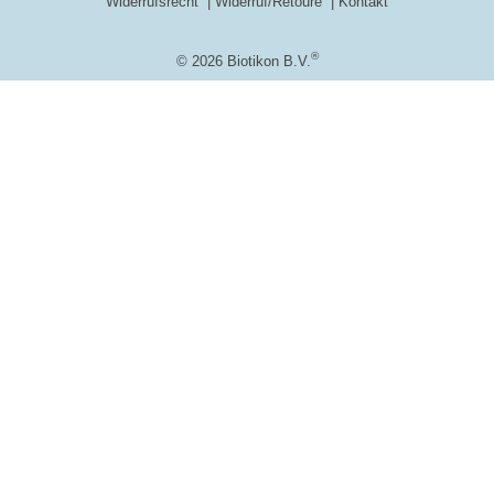
Widerrufsrecht
Widerruf/Retoure
Kontakt
®
© 2026 Biotikon B.V.