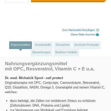
Zum Merkzettel hinzufügen
Diese Seite drucken
Eigenschaften
Inhaltsstoffe
Einnahme
ähnliche Produkte
Bewertungen
Biotikon-Vorteile
Nahrungsergänzungsmittel
mit OPC, Resveratrol, Vitamin C + E u.a.
Dr. med. Michalzik Sport -
cell protect
Originalrezeptur mit OPC, Cordyceps, Carnosolsäure, Resveratrol,
Q10, Glutathion, NADH, Omega 3, Granatapfel und reinem Vitamin C,
welches:
dazu beiträgt, die Zellen vor oxidativem Stress zu schützen
(Zellstrukturen: DNA, Proteine und Lipide)
zur Verringerung von Müdigkeit und Ermüdung beiträgt