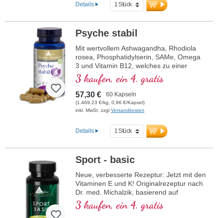
Details
Psyche stabil
Mit wertvollem Ashwagandha, Rhodiola
rosea, Phosphatidylserin, SAMe, Omega
3 und Vitamin B12, welches zu einer
normalen Funktion der Psyche beiträgt.
3 kaufen, ein 4. gratis
57,30 €
60 Kapseln
(1.469,23 €/kg, 0,96 €/Kapsel)
inkl. MwSt. zzgl
Versandkosten
Details
Sport - basic
Neue, verbesserte Rezeptur: Jetzt mit den
Vitaminen E und K! Originalrezeptur nach
Dr. med. Michalzik, basierend auf
modernster wissenschaftlicher Forschung.
3 kaufen, ein 4. gratis
B-Vitamine 2, 6, 12 und Folsäure in