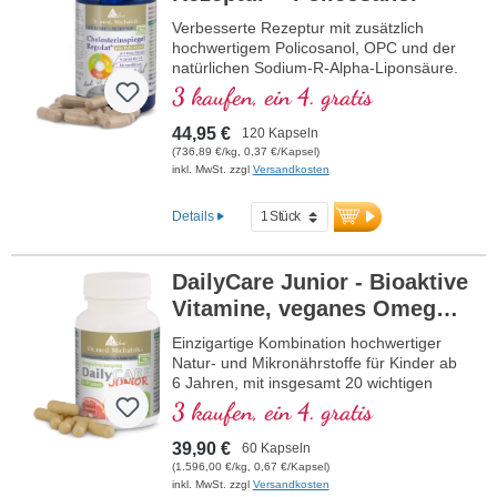
Verbesserte Rezeptur mit zusätzlich
hochwertigem Policosanol, OPC und der
natürlichen Sodium-R-Alpha-Liponsäure.
3 kaufen, ein 4. gratis
44,95 €
120 Kapseln
(736,89 €/kg, 0,37 €/Kapsel)
inkl. MwSt. zzgl
Versandkosten
Details
DailyCare Junior - Bioaktive
Vitamine, veganes Omega-3
+ Spurenelemente und
Einzigartige Kombination hochwertiger
hochwertige Pflanzenstoffe
Natur- und Mikronährstoffe für Kinder ab
6 Jahren, mit insgesamt 20 wichtigen
Nährstoffen für Ihr Kind.
3 kaufen, ein 4. gratis
39,90 €
60 Kapseln
(1.596,00 €/kg, 0,67 €/Kapsel)
inkl. MwSt. zzgl
Versandkosten