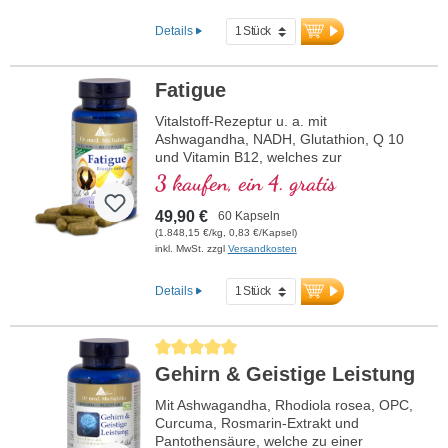
Details
Fatigue
Vitalstoff-Rezeptur u. a. mit
Ashwagandha, NADH, Glutathion, Q 10
und Vitamin B12, welches zur
Verringerung von Müdigkeit und
3 kaufen, ein 4. gratis
Ermüdung beiträgt.
49,90 €
60 Kapseln
(1.848,15 €/kg, 0,83 €/Kapsel)
inkl. MwSt. zzgl
Versandkosten
Details
Durchschnittliche Bewertung von 5 von 5 Sternen
Gehirn & Geistige Leistung
Mit Ashwagandha, Rhodiola rosea, OPC,
Curcuma, Rosmarin-Extrakt und
Pantothensäure, welche zu einer