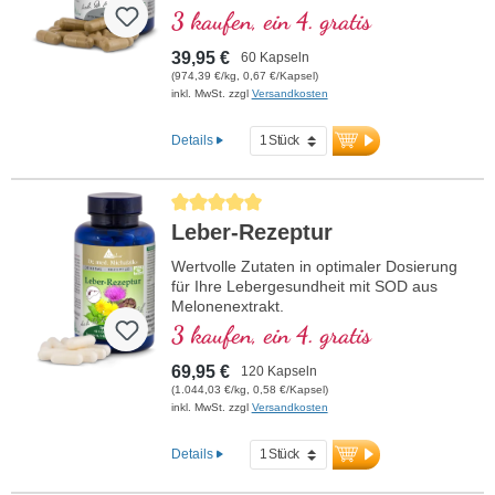
normalen geistigen Leistungsfähigkeit
3 kaufen, ein 4. gratis
beiträgt und an der Synthese und dem
Stoffwechsel einiger Neurotransmitter
39,95 €
60 Kapseln
beteiligt ist. B-Vitamine bioaktiv!
(974,39 €/kg, 0,67 €/Kapsel)
inkl. MwSt. zzgl
Versandkosten
Details
Durchschnittliche Bewertung von 5 von 5 Sternen
Leber-Rezeptur
Wertvolle Zutaten in optimaler Dosierung
für Ihre Lebergesundheit mit SOD aus
Melonenextrakt.
3 kaufen, ein 4. gratis
69,95 €
120 Kapseln
(1.044,03 €/kg, 0,58 €/Kapsel)
inkl. MwSt. zzgl
Versandkosten
Details