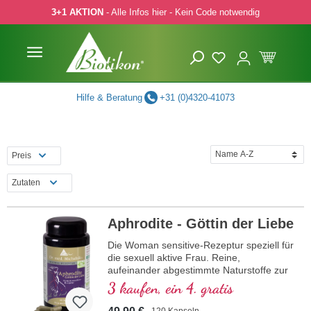
3+1 AKTION
- Alle Infos hier - Kein Code notwendig
 Hauptinhalt springen
Zur Suche springen
Zur Hauptnavigation springen
Hilfe & Beratung
+31 (0)4320-41073
Preis
Zutaten
Aphrodite - Göttin der Liebe
Die Woman sensitive-Rezeptur speziell für
die sexuell aktive Frau. Reine,
aufeinander abgestimmte Naturstoffe zur
Unterstützung der Weiblichkeit.
3 kaufen, ein 4. gratis
120 Kapseln