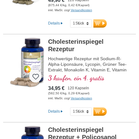
49,90 €
(875,44 €/kg, 0,42 €/Kapsel)
inkl. MwSt. zzgl
Versandkosten
Details
Cholesterinspiegel
Rezeptur
Hochwertige Rezeptur mit Sodium-R-
Alpha-Liponsäure, Lycopin, Grüner Tee-
Extrakt, Monakolin K, Vitamin E, Vitamin
B3 und Beta-Glucan.
3 kaufen, ein 4. gratis
34,95 €
120 Kapseln
(582,50 €/kg, 0,29 €/Kapsel)
inkl. MwSt. zzgl
Versandkosten
Details
Cholesterinspiegel
Rezeptur + Policosanol