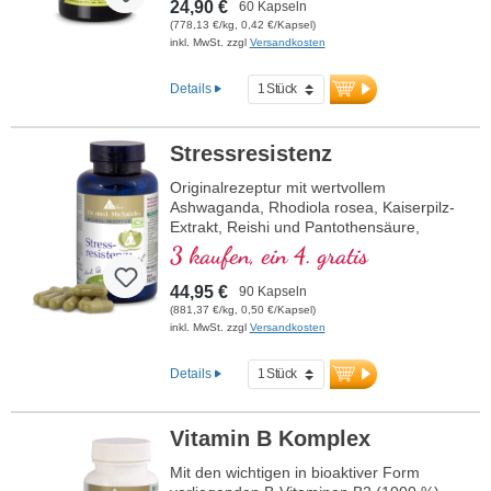
bioaktiver Form.
24,90 €
60 Kapseln
(778,13 €/kg, 0,42 €/Kapsel)
inkl. MwSt. zzgl
Versandkosten
Details
Stressresistenz
Originalrezeptur mit wertvollem
Ashwaganda, Rhodiola rosea, Kaiserpilz-
Extrakt, Reishi und Pantothensäure,
welche zu einer normalen geistigen
3 kaufen, ein 4. gratis
Leistung beiträgt. Vitamin E trägt zum
Schutz der Zellen vor oxidativem Stress
44,95 €
90 Kapseln
bei.
(881,37 €/kg, 0,50 €/Kapsel)
inkl. MwSt. zzgl
Versandkosten
Details
Vitamin B Komplex
Mit den wichtigen in bioaktiver Form