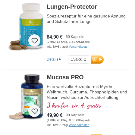
Lungen-Protector
Spezialrezeptur für eine gesunde Atmung
und Schutz Ihrer Lunge.
84,90 €
60 Kapseln
(2.653,13 €/kg, 1,42 €/Kapsel)
inkl. MwSt. zzgl
Versandkosten
Details
Mucosa PRO
Eine wertvolle Rezeptur mit Myrrhe,
Weihrauch, Curcuma, Phospholipiden und
Niacin, welches zur Aufrechterhaltung
normaler Schleimhäute beiträgt.
3 kaufen, ein 4. gratis
49,90 €
90 Kapseln
(1.084,78 €/kg, 0,55 €/Kapsel)
inkl. MwSt. zzgl
Versandkosten