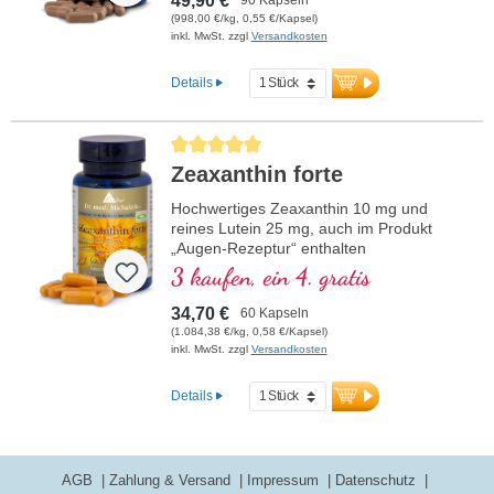
49,90 €
(998,00 €/kg, 0,55 €/Kapsel)
inkl. MwSt. zzgl
Versandkosten
Details
Durchschnittliche Bewertung von 5 von 5 Sternen
Zeaxanthin forte
Hochwertiges Zeaxanthin 10 mg und
reines Lutein 25 mg, auch im Produkt
„Augen-Rezeptur“ enthalten
3 kaufen, ein 4. gratis
34,70 €
60 Kapseln
(1.084,38 €/kg, 0,58 €/Kapsel)
inkl. MwSt. zzgl
Versandkosten
Details
AGB
Zahlung & Versand
Impressum
Datenschutz