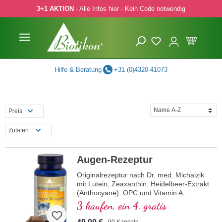
3+1 AKTION
- Alle Infos hier - Kein Code notwendig
 Hauptinhalt springen
Zur Suche springen
Zur Hauptnavigation springen
Hilfe & Beratung
+31 (0)4320-41073
Preis
Zutaten
Augen-Rezeptur
Originalrezeptur nach Dr. med. Michalzik
mit Lutein, Zeaxanthin, Heidelbeer-Extrakt
(Anthocyane), OPC und Vitamin A,
welches zur Erhaltung einer normalen
3 kaufen, ein 4. gratis
Sehkraft beiträgt.
90 Kapseln