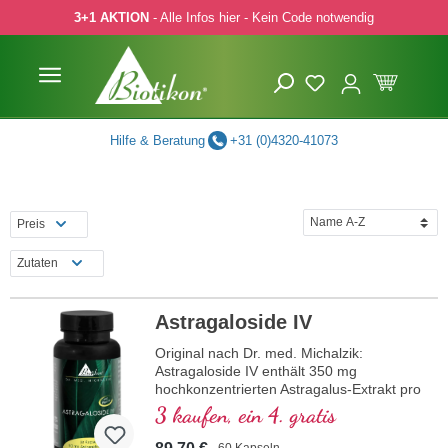
3+1 AKTION
- Alle Infos hier - Kein Code notwendig
 Hauptinhalt springen
Zur Suche springen
Zur Hauptnavigation springen
Hilfe & Beratung
+31 (0)4320-41073
Preis
Zutaten
Astragaloside IV
Original nach Dr. med. Michalzik:
Astragaloside IV enthält 350 mg
hochkonzentrierten Astragalus-Extrakt pro
Tagesdosis (1 Kapsel), davon 50 mg
3 kaufen, ein 4. gratis
reines Astragalosid IV. Dieser 50-fach
konzentrierte Extrakt wird aus Astragalus
60 Kapseln