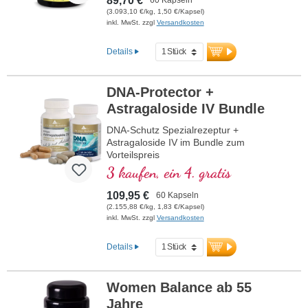
89,70 €
membranaceus gewonnen und ist ideal
(3.093,10 €/kg, 1,50 €/Kapsel)
für alle, die auf natürliche Weise ihre
inkl. MwSt. zzgl
Versandkosten
Vitalität fördern möchten.
Details
mehr Informationen zu Astragaloside
IV
DNA-Protector +
350 mg Astragalus-Extrakt pro
Tagesdosis
Astragaloside IV Bundle
50 mg reines Astragalosid IV
DNA-Schutz Spezialrezeptur +
50-fach konzentrierter Extrakt
Astragaloside IV im Bundle zum
Über 20-jährige Produktionserfahrung
Vorteilspreis
und Anwendung von Biotikon-Produkten
3 kaufen, ein 4. gratis
Von Ärzten entwickelt und überwacht
Hypoallergen durch Biotikon-
109,95 €
60 Kapseln
Spezialtechnologie
(2.155,88 €/kg, 1,83 €/Kapsel)
Vegane Kapseln frei von PEG und
inkl. MwSt. zzgl
Versandkosten
Carrageen
Höchster Standard in der
Details
Lebensmittelsicherheit: HACCP & ISO
9001
Unser erfahrenes Experten-Team betreut
Women Balance ab 55
Sie gerne jederzeit.
Ihre Gesundheit liegt uns am Herzen
Jahre