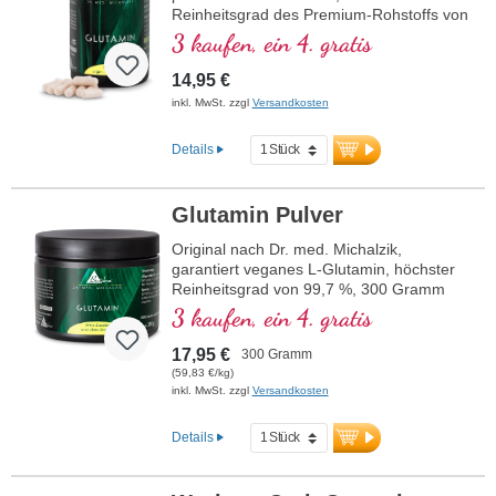
Reinheitsgrad des Premium-Rohstoffs von
99,7 %. 750 mg/Kapsel und 3000-12000
3 kaufen, ein 4. gratis
mg pro täglicher Verzehrmenge. Aus
Maisfermentation ohne Gentechnik,
14,95 €
glutenfrei, vegan, keine Zusätze. Vegane,
inkl. MwSt. zzgl
Versandkosten
hochreine, pflanzliche Kapselhüllen frei
von PEG und Carageen, Versiegelung
Details
Aluminium frei. Seit über 20 Jahren
Produktion in Deutschalnd und 40-jährige
Vitalstofferfahrung. Entwickelt durch ein
Glutamin Pulver
Team aus Ärzten und Heilpraktikern.
Original nach Dr. med. Michalzik,
garantiert veganes L-Glutamin, höchster
Reinheitsgrad von 99,7 %, 300 Gramm
Pulver aus Maisfermentation, besonders
3 kaufen, ein 4. gratis
gut bioverfügbar, frei von Gentechnik,
glutenfrei, vegan, keine Zusatzstoffe.
17,95 €
300 Gramm
Entwickelt durch ein Ärzteteam unter der
(59,83 €/kg)
Leitung von Dr. med. Alexander Michalzik,
inkl. MwSt. zzgl
Versandkosten
über 20-jährige Produktionserfahrung.
Details