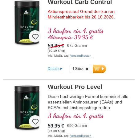
Workout Carb Control
Aktionspreis auf Grund der kurzen
Mindesthaltbarkeit bis 26.10.2026.
3 kaufen, ein 4. gratis
Aktionspreis: 39,95 €
Die ultimative Formel für alle, die auf
höchste Qualität setzen. Mit Whey-
59,95 €
675 Gramm
Protein-Isolat für eine vollständige
(59,19 €/kg)
Versorgung mit essenziellen Aminosäuren
inkl. MwSt. zzgl
Versandkosten
(EAAs) und BCAAs, kombiniert mit Creatin
für mehr Kraft und Acetyl-L-Carnitin zur
Details
Unterstützung der Energieversorgung.
Workout Carb Control ist komplett frei von
künstlichen Süßstoffen und Aromen, dabei
Workout Pro Level
aber kalorienreduziert und mit natürlicher
Bourbon-Vanille, Erythrit und Stevia
Diese hochwertige Formel kombiniert alle
verfeinert. D-Pinitol sorgt für eine
essenziellen Aminosäuren (EAAs) und
optimierte Nährstoffaufnahme, damit Sie
BCAAs mit leistungssteigernden
das Maximum aus Ihrem Training
Substanzen wie Creatin für mehr
3 kaufen, ein 4. gratis
herausholen können!
Muskelenergie, Acetyl-L-Carnitin zur
Mitochondrien-Unterstützung und D-
59,95 €
Mehr Informationen zu Workout Carb
690 Gramm
Ribose als essenziellem Baustein für ATP,
Control
(86,88 €/kg)
DNA und NADH. Zusätzlich sorgt D-Pinitol
inkl. MwSt. zzgl
Versandkosten