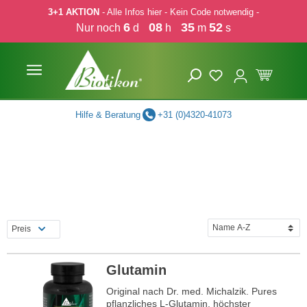
3+1 AKTION
- Alle Infos hier - Kein Code notwendig -
 Hauptinhalt springen
Zur Suche springen
Zur Hauptnavigation springen
6
08
35
51
Nur noch
d
h
m
s
Hilfe & Beratung
+31 (0)4320-41073
Preis
Glutamin
Original nach Dr. med. Michalzik. Pures
pflanzliches L-Glutamin, höchster