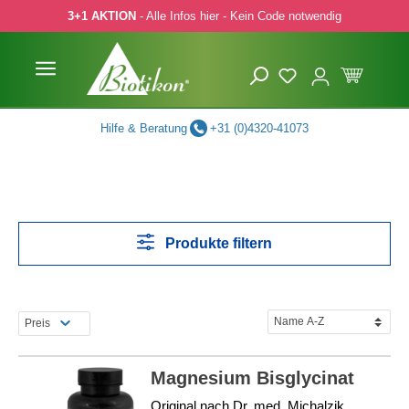
3+1 AKTION
- Alle Infos hier - Kein Code notwendig
 Hauptinhalt springen
Zur Suche springen
Zur Hauptnavigation springen
Hilfe & Beratung
+31 (0)4320-41073
Produkte filtern
Preis
Magnesium Bisglycinat
Original nach Dr. med. Michalzik, 