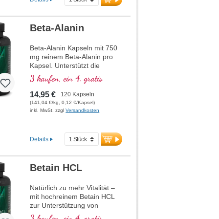
Workouts.
mehr Informationen zu
Beta-Alanin
BCAA Pulver
Beta-Alanin Kapseln mit 750
mg reinem Beta-Alanin pro
Kapsel. Unterstützt die
Verbesserung der Ausdauer,
3 kaufen, ein 4. gratis
reduziert die
Milchsäurebildung und fördert
14,95 €
120 Kapseln
die Muskelregeneration. Für
(141,04 €/kg, 0,12 €/Kapsel)
ambitionierte Sportler und
inkl. MwSt. zzgl
Versandkosten
leistungsorientierte
Menschen.
Details
mehr Informationen zu
Beta-Alanin Kapseln
Betain HCL
Hochdosiertes Beta-Alanin
(750 mg pro Kapsel)
Reduziert effektiv die
Natürlich zu mehr Vitalität –
mit hochreinem Betain HCL
Milchsäurebildung
zur Unterstützung von
Verbessert die Ausdauer
Stoffwechsel, Zellgesundheit
bei intensiven
3 kaufen, ein 4. gratis