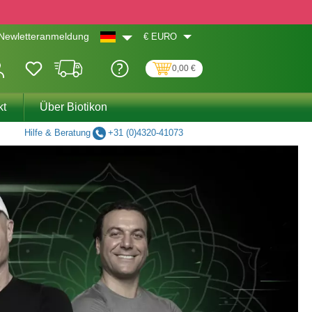
€
EURO
Newletteranmeldung
0,00 €
kt
Über Biotikon
Hilfe & Beratung
+31 (0)4320-41073