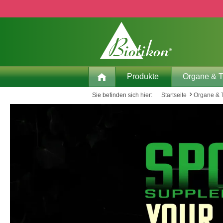
 Hauptinhalt springen
Zur Suche springen
Zur Hauptnavigation springen
Produkte
Organe & 
Sie befinden sich hier:
Startseite
Organe &