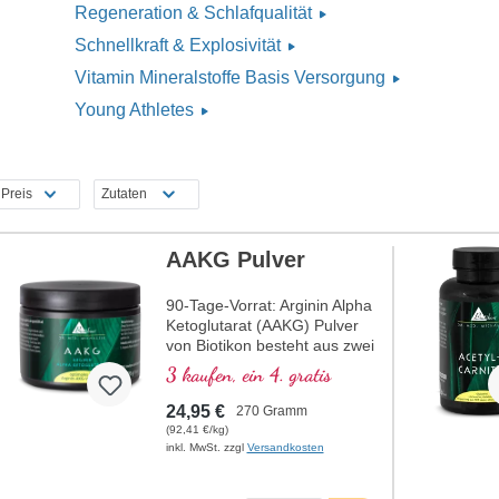
Regeneration & Schlafqualität
Schnellkraft & Explosivität
Vitamin Mineralstoffe Basis Versorgung
Young Athletes
Preis
Zutaten
AAKG Pulver
90-Tage-Vorrat: Arginin Alpha
Ketoglutarat (AAKG) Pulver
von Biotikon besteht aus zwei
wichtigen Elementen: L-
3 kaufen, ein 4. gratis
Arginin und Alpha-
Ketoglutarat (AKG).
24,95 €
270 Gramm
Verschiedene Anbieter
(92,41 €/kg)
verkaufen dieses Produkt in
inkl. MwSt. zzgl
Versandkosten
unterschiedlicher
Zusammensetzung der