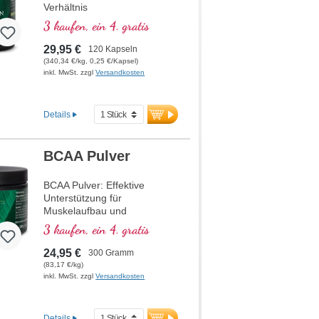
Verhältnis
3 kaufen, ein 4. gratis
29,95 €
120 Kapseln
(340,34 €/kg, 0,25 €/Kapsel)
inkl. MwSt. zzgl
Versandkosten
Details
BCAA Pulver
BCAA Pulver: Effektive
Unterstützung für
Muskelaufbau und
Regeneration im 2:1:1
3 kaufen, ein 4. gratis
Verhältnis von Leucin,
Isoleucin und Valin.
24,95 €
300 Gramm
Hochreines Pulver, vegan,
(83,17 €/kg)
ohne Zusätze, gewonnen
inkl. MwSt. zzgl
Versandkosten
durch Fermentation.
Entwickelt für maximale
Ergebnisse bei intensiven
Details