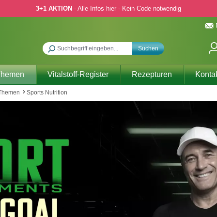
3+1 AKTION
- Alle Infos hier - Kein Code notwendig
Suchen
Themen
Vitalstoff-Register
Rezepturen
Konta
 Themen
Sports Nutrition