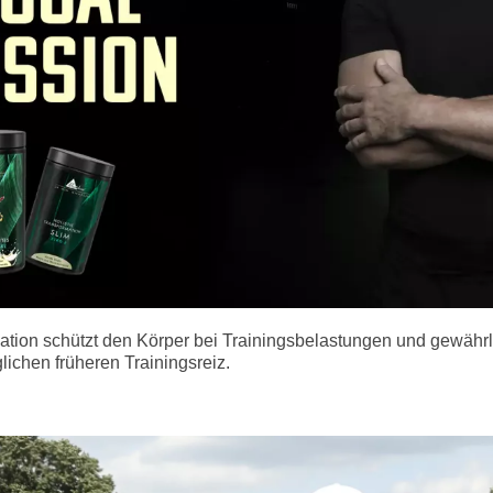
tion schützt den Körper bei Trainingsbelastungen und gewährle
ichen früheren Trainingsreiz.