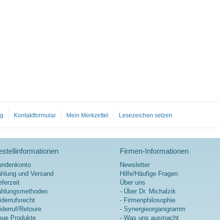
– höchste
Qualitätsstandards
Ein Originalprodukt von
Biotikon® nach Dr. med.
Michalzik
og
Kontaktformular
Mein Merkzettel
Lesezeichen setzen
stellinformationen
Firmen-Informationen
undenkonto
Newsletter
hlung und Versand
Hilfe/Häufige Fragen
eferzeit
Über uns
ahlungsmethoden
- Über Dr. Michalzik
derrufsrecht
- Firmenphilosophie
derruf/Retoure
- Synergieorganigramm
ue Produkte
- Was uns ausmacht