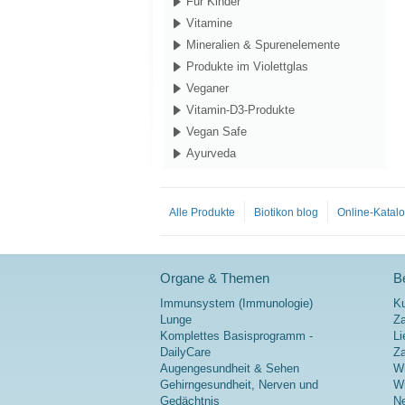
Für Kinder
Vitamine
Mineralien & Spurenelemente
Produkte im Violettglas
Veganer
Vitamin-D3-Produkte
Vegan Safe
Ayurveda
Alle Produkte
Biotikon blog
Online-Katal
Organe & Themen
Be
Immunsystem (Immunologie)
K
Lunge
Za
Komplettes Basisprogramm -
Li
DailyCare
Z
Augengesundheit & Sehen
Wi
Gehirngesundheit, Nerven und
Wi
Gedächtnis
Ne