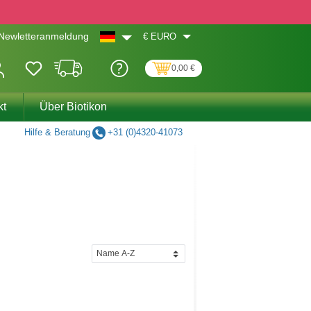
€
EURO
Newletteranmeldung
0,00 €
kt
Über Biotikon
Hilfe & Beratung
+31 (0)4320-41073