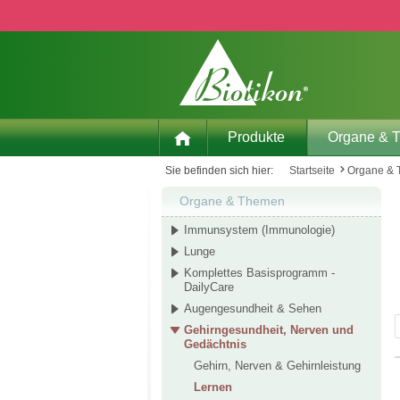
 Hauptinhalt springen
Zur Suche springen
Zur Hauptnavigation springen
Produkte
Organe & 
Sie befinden sich hier:
Startseite
Organe &
Organe & Themen
Immunsystem (Immunologie)
Lunge
Komplettes Basisprogramm -
DailyCare
Augengesundheit & Sehen
Gehirngesundheit, Nerven und
Gedächtnis
Gehirn, Nerven & Gehirnleistung
Lernen