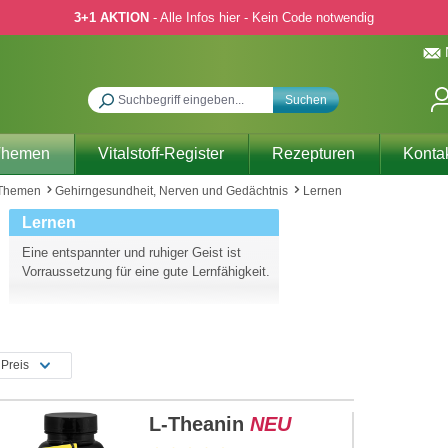
3+1 AKTION
- Alle Infos hier - Kein Code notwendig
Suchen
Themen
Vitalstoff-Register
Rezepturen
Konta
 Themen
Gehirngesundheit, Nerven und Gedächtnis
Lernen
Lernen
Eine entspannter und ruhiger Geist ist
Vorraussetzung für eine gute Lernfähigkeit.
Preis
L-Theanin
NEU