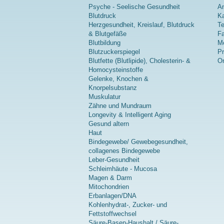
Psyche - Seelische Gesundheit
A
Blutdruck
Ka
Herzgesundheit, Kreislauf, Blutdruck
Te
& Blutgefäße
Fa
Blutbildung
Me
Blutzuckerspiegel
P
Blutfette (Blutlipide), Cholesterin- &
On
Homocysteinstoffe
Gelenke, Knochen &
Knorpelsubstanz
Muskulatur
Zähne und Mundraum
Longevity & Intelligent Aging
Gesund altern
Haut
Bindegewebe/ Gewebegesundheit,
collagenes Bindegewebe
Leber-Gesundheit
Schleimhäute - Mucosa
Magen & Darm
Mitochondrien
Erbanlagen/DNA
Kohlenhydrat-, Zucker- und
Fettstoffwechsel
Säure-Basen-Haushalt / Säure-