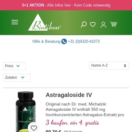
3+1 AKTION
- Alle Infos hier - Kein Code notwendig
 Hauptinhalt springen
Zur Suche springen
Zur Hauptnavigation springen
Hilfe & Beratung
+31 (0)4320-41073
Preis
Zutaten
Astragaloside IV
Original nach Dr. med. Michalzik:
Astragaloside IV enthält 350 mg
hochkonzentrierten Astragalus-Extrakt pro
Tagesdosis (1 Kapsel), davon 50 mg
3 kaufen, ein 4. gratis
reines Astragalosid IV. Dieser 50-fach
konzentrierte Extrakt wird aus Astragalus
60 Kapseln