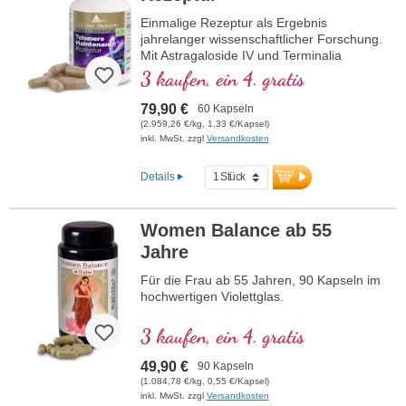
Einmalige Rezeptur als Ergebnis
jahrelanger wissenschaftlicher Forschung.
Mit Astragaloside IV und Terminalia
chebula und Vitamin D, welches eine
3 kaufen, ein 4. gratis
Funktion bei der Zellteilung hat.
79,90 €
60 Kapseln
(2.959,26 €/kg, 1,33 €/Kapsel)
inkl. MwSt. zzgl
Versandkosten
Details
Women Balance ab 55
Jahre
Für die Frau ab 55 Jahren, 90 Kapseln im
hochwertigen Violettglas.
3 kaufen, ein 4. gratis
49,90 €
90 Kapseln
(1.084,78 €/kg, 0,55 €/Kapsel)
inkl. MwSt. zzgl
Versandkosten