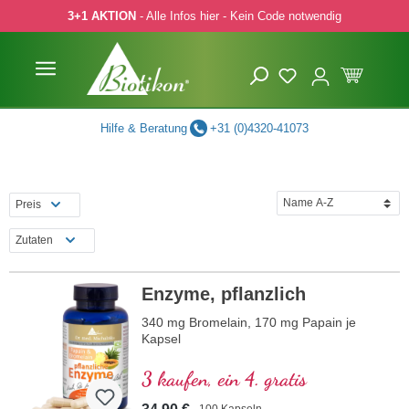
3+1 AKTION
- Alle Infos hier - Kein Code notwendig
 Hauptinhalt springen
Zur Suche springen
Zur Hauptnavigation springen
Hilfe & Beratung
+31 (0)4320-41073
Preis
Zutaten
Enzyme, pflanzlich
340 mg Bromelain, 170 mg Papain je
Kapsel
3 kaufen, ein 4. gratis
100 Kapseln