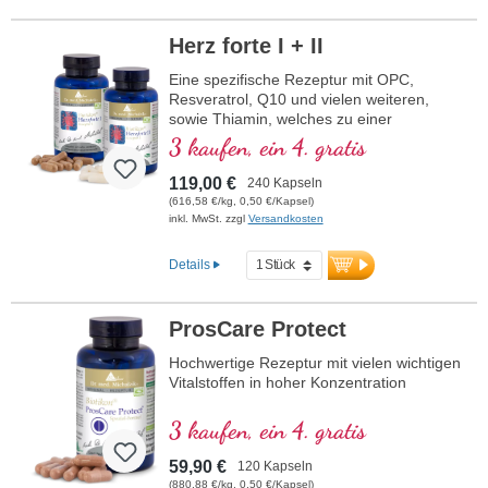
Herz forte I + II
Eine spezifische Rezeptur mit OPC,
Resveratrol, Q10 und vielen weiteren,
sowie Thiamin, welches zu einer
normalen Herzfunktion beiträgt. (Rezeptur
3 kaufen, ein 4. gratis
1 und Rezeptur 2)
119,00 €
240 Kapseln
(616,58 €/kg, 0,50 €/Kapsel)
inkl. MwSt. zzgl
Versandkosten
Details
ProsCare Protect
Hochwertige Rezeptur mit vielen wichtigen
Vitalstoffen in hoher Konzentration
3 kaufen, ein 4. gratis
59,90 €
120 Kapseln
(880,88 €/kg, 0,50 €/Kapsel)