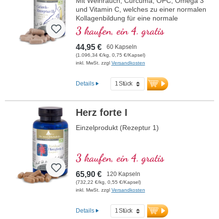
Mit Weihrauch, Curcuma, OPC, Omega 3
und Vitamin C, welches zu einer normalen
Kollagenbildung für eine normale
Knorpelfunktion beiträgt. Zur spezifischen
3 kaufen, ein 4. gratis
Versorgung der knorpeligen
Gelenkstrukturen.
44,95 €
60 Kapseln
(1.096,34 €/kg, 0,75 €/Kapsel)
inkl. MwSt. zzgl
Versandkosten
Details
Herz forte I
Einzelprodukt (Rezeptur 1)
3 kaufen, ein 4. gratis
65,90 €
120 Kapseln
(732,22 €/kg, 0,55 €/Kapsel)
inkl. MwSt. zzgl
Versandkosten
Details