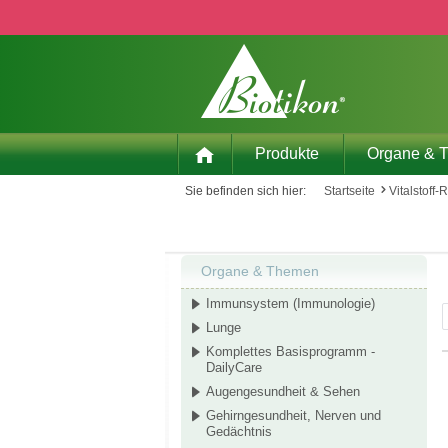
 Hauptinhalt springen
Zur Suche springen
Zur Hauptnavigation springen
Produkte
Organe & 
Sie befinden sich hier:
Startseite
Vitalstoff-
Organe & Themen
Immunsystem (Immunologie)
Lunge
Komplettes Basisprogramm -
DailyCare
Augengesundheit & Sehen
Gehirngesundheit, Nerven und
Gedächtnis