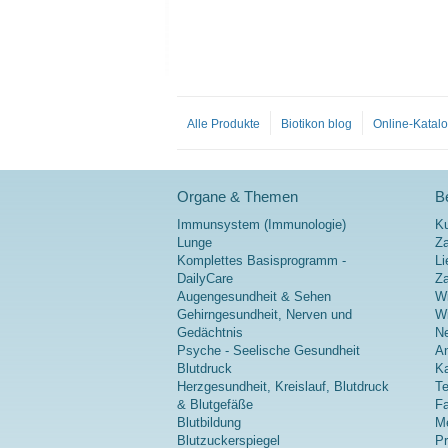
Alle Produkte
Biotikon blog
Online-Katal
Organe & Themen
Be
Immunsystem (Immunologie)
K
Lunge
Za
Komplettes Basisprogramm -
Li
DailyCare
Z
Augengesundheit & Sehen
Wi
Gehirngesundheit, Nerven und
Wi
Gedächtnis
Ne
Psyche - Seelische Gesundheit
A
Blutdruck
Ka
Herzgesundheit, Kreislauf, Blutdruck
Te
& Blutgefäße
Fa
Blutbildung
Me
Blutzuckerspiegel
P