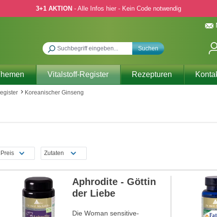
3+1 AKTION
- Alle Infos hier - Kein Code notwendig
Suchen
Themen
Vitalstoff-Register
Rezepturen
Konta
Register
Koreanischer Ginseng
Preis
Zutaten
Aphrodite - Göttin
der Liebe
Die Woman sensitive-