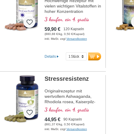
Hochwertige Rezeptur mit
vielen wichtigen Vitalstoffen in
hoher Konzentration
3 kaufen, ein 4. gratis
59,90 €
120 Kapseln
(880,88 €/kg, 0,50 €/Kapsel)
inkl. MwSt. zzgl
Versandkosten
Details
Stressresistenz
Originalrezeptur mit
wertvollem Ashwaganda,
Rhodiola rosea, Kaiserpilz-
Extrakt, Reishi und
3 kaufen, ein 4. gratis
Pantothensäure, welche zu
einer normalen geistigen
44,95 €
90 Kapseln
Leistung beiträgt. Vitamin E
(881,37 €/kg, 0,50 €/Kapsel)
trägt zum Schutz der Zellen
inkl. MwSt. zzgl
Versandkosten