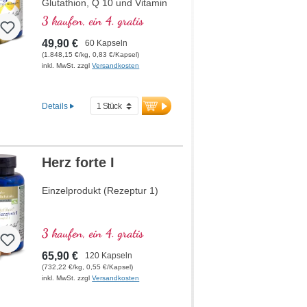
Glutathion, Q 10 und Vitamin
B12, welches zur
3 kaufen, ein 4. gratis
Verringerung von Müdigkeit
und Ermüdung beiträgt.
49,90 €
60 Kapseln
(1.848,15 €/kg, 0,83 €/Kapsel)
inkl. MwSt. zzgl
Versandkosten
Details
Herz forte I
Einzelprodukt (Rezeptur 1)
3 kaufen, ein 4. gratis
65,90 €
120 Kapseln
(732,22 €/kg, 0,55 €/Kapsel)
inkl. MwSt. zzgl
Versandkosten