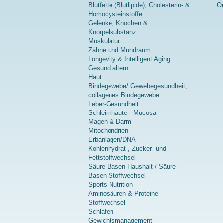
Blutfette (Blutlipide), Cholesterin- &
On
Homocysteinstoffe
Gelenke, Knochen &
Knorpelsubstanz
Muskulatur
Zähne und Mundraum
Longevity & Intelligent Aging
Gesund altern
Haut
Bindegewebe/ Gewebegesundheit,
collagenes Bindegewebe
Leber-Gesundheit
Schleimhäute - Mucosa
Magen & Darm
Mitochondrien
Erbanlagen/DNA
Kohlenhydrat-, Zucker- und
Fettstoffwechsel
Säure-Basen-Haushalt / Säure-
Basen-Stoffwechsel
Sports Nutrition
Aminosäuren & Proteine
Stoffwechsel
Schlafen
Gewichtsmanagement