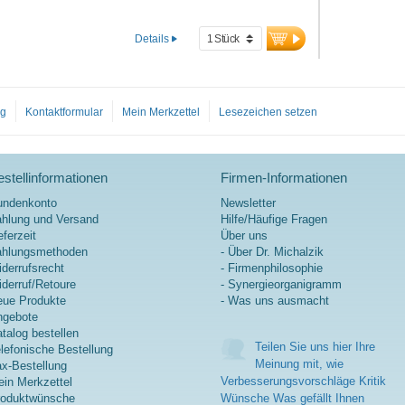
vor oxidativem Stress bei.
Details
og
Kontaktformular
Mein Merkzettel
Lesezeichen setzen
stellinformationen
Firmen-Informationen
undenkonto
Newsletter
hlung und Versand
Hilfe/Häufige Fragen
eferzeit
Über uns
ahlungsmethoden
- Über Dr. Michalzik
derrufsrecht
- Firmenphilosophie
derruf/Retoure
- Synergieorganigramm
ue Produkte
- Was uns ausmacht
ngebote
talog bestellen
Teilen Sie uns hier Ihre
lefonische Bestellung
Meinung mit, wie
x-Bestellung
Verbesserungsvorschläge Kritik
in Merkzettel
roduktwünsche
Wünsche Was gefällt Ihnen