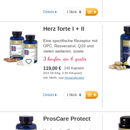
Details
Herz forte I + II
Eine spezifische Rezeptur mit
OPC, Resveratrol, Q10 und
vielen weiteren, sowie
Thiamin, welches zu einer
3 kaufen, ein 4. gratis
normalen Herzfunktion
beiträgt. (Rezeptur 1 und
119,00 €
240 Kapseln
Rezeptur 2)
(616,58 €/kg, 0,50 €/Kapsel)
inkl. MwSt. zzgl
Versandkosten
Details
ProsCare Protect