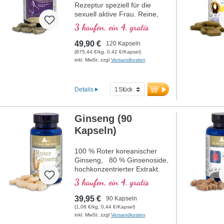
Rezeptur speziell für die
sexuell aktive Frau. Reine,
aufeinander abgestimmte
3 kaufen, ein 4. gratis
Naturstoffe zur Unterstützung
der Weiblichkeit.
49,90 €
120 Kapseln
(875,44 €/kg, 0,42 €/Kapsel)
inkl. MwSt. zzgl
Versandkosten
Details
Ginseng (90
Kapseln)
100 % Roter koreanischer
Ginseng, 80 % Ginsenoside,
hochkonzentrierter Extrakt.
3 kaufen, ein 4. gratis
39,95 €
90 Kapseln
(1,08 €/kg, 0,44 €/Kapsel)
inkl. MwSt. zzgl
Versandkosten