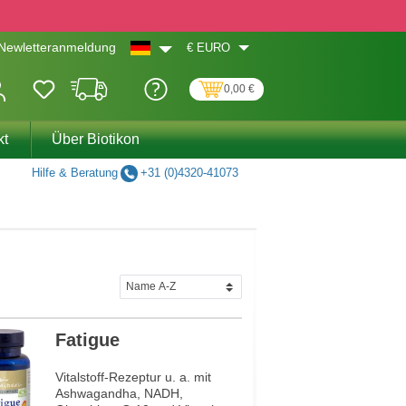
€
EURO
Newletteranmeldung
0,00 €
kt
Über Biotikon
Hilfe & Beratung
+31 (0)4320-41073
Fatigue
Vitalstoff-Rezeptur u. a. mit
Ashwagandha, NADH,