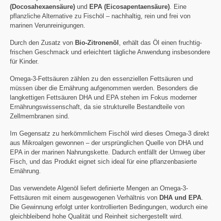
(Docosahexaensäure)
und
EPA (Eicosapentaensäure)
. Eine
pflanzliche Alternative zu Fischöl – nachhaltig, rein und frei von
marinen Verunreinigungen.
Durch den Zusatz von
Bio-Zitronenöl
, erhält das Öl einen fruchtig-
frischen Geschmack und erleichtert tägliche Anwendung insbesondere
für Kinder.
Omega-3-Fettsäuren zählen zu den essenziellen Fettsäuren und
müssen über die Ernährung aufgenommen werden. Besonders die
langkettigen Fettsäuren DHA und EPA stehen im Fokus moderner
Ernährungswissenschaft, da sie strukturelle Bestandteile von
Zellmembranen sind.
Im Gegensatz zu herkömmlichem Fischöl wird dieses Omega-3 direkt
aus Mikroalgen gewonnen – der ursprünglichen Quelle von DHA und
EPA in der marinen Nahrungskette. Dadurch entfällt der Umweg über
Fisch, und das Produkt eignet sich ideal für eine pflanzenbasierte
Ernährung.
Das verwendete Algenöl liefert definierte Mengen an Omega-3-
Fettsäuren mit einem ausgewogenen Verhältnis von
DHA und EPA
.
Die Gewinnung erfolgt unter kontrollierten Bedingungen, wodurch eine
gleichbleibend hohe Qualität und Reinheit sichergestellt wird.