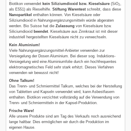
Biotikon verwendet
kein Siliziumdioxid bzw. Kieselsäure
(SiO
,
2
als E551) als Rieselhilfe.
Stiftung Warentest
schreibt, dass diese
Nanopartikel
enthalten können. Von Kieselsäure oder
Siliziumdioxid in Nahrungsergänzungsmitteln würde abgeraten
werden. Bio Suisse hat die
Zulassung
von Kieselsäure bzw.
Siliciumdioxid
beendet
. Kieselsäure aus Zinnkraut ist mit dieser
industriell hergestellten Kieselsäure nicht zu verwechseln.
Kein Aluminium!
Viele Nahrungsergänzungsmittel-Anbieter verwenden zur
Versiegelung der Dosen Aluminium. Bei dieser sog. Induktions-
Versiegelung wird eine Aluminiumfolie durch ein hochfrequentes
elektromagnetisches Feld sehr stark erhitzt. Dieses Verfahren
verwenden wir bewusst nicht!
Ohne Talkum!
Das Trenn- und Schmiermittel Talkum, welches bei der Herstellung
von Tabletten und Kapseln verwendet wird, kann Asbestfasern
enthalten. Biotikon verzichtet vollständig auf die Verwendung von
Trenn- und Schmiermitteln in der Kapsel-Produktion.
Frische Ware!
Alle unsere Produkte sind am Tag des Verkaufs noch ausreichend
lange haltbar. Dies ermöglichen wir durch die Produktion im
eigenen Hause.