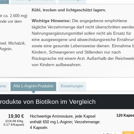
Kühl, trocken und lichtgeschützt lagern.
t ca. 2.600 mg)
Wichtige Hinweise:
Die angegebene empfohlene
unde vor dem
tägliche Verzehrmenge darf nicht überschritten werde
Nahrungsergänzungsmittel sollen nicht als Ersatz für
eine ausgewogene und abwechslungsreiche Ernähru
med. Michalzik,
sowie eine gesunde Lebensweise dienen. Einnahme b
Arginin.
Kindern, Schwangeren und Stillenden nur nach
Rücksprache mit einem Arzt. Außerhalb der Reichweit
von Kindern aufbewahren.
hme
Alle L-Arginin-Produkte
Bewertungen
rodukte von Biotikon im Vergleich
120 Kapse
19,90 €
Hochwertige Aminosäure, jede Kapsel
(218,68 €/kg,
enthält 650 mg L-Arginin; Verzehrmenge:
0,17 €/Kapsel)
4 Kapseln.