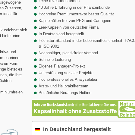
keine Investmentfirmen
 ausgewogene
40 Jahre Erfahrung in der Pflanzenkunde
hen Zusätzen,
 ideal für
Hochreine Premiumextrakte bester Qualität
Kapselhüllen frei von PEG und Carrageen
Leer-Kapseln von deutscher Firma
ik zeichnet sich
In Deutschland hergestellt
 bietet eine
Höchster Standard in der Lebensmittelsicherheit: HAC
& ISO 9001
ktive und
Nachhaltiger, plastikfreier Versand
em es einen
Schnelle Lieferung
rbaren Form
Eigenes Plantagen-Projekt
nge bietet es
Unterstützung sozialer Projekte
nen, die ihre
Hochprofessionelles Analyselabor
öchten.
Ärzte- und Heilpraktikerteam
uminiumfreien
Persönliche Beratungs-Hotline
In Deutschland hergestellt