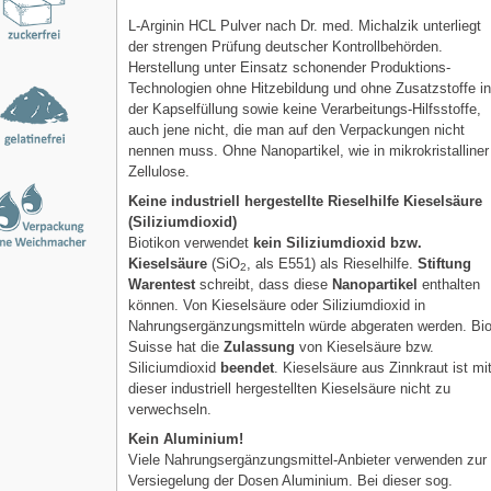
L-Arginin HCL Pulver nach Dr. med. Michalzik unterliegt
der strengen Prüfung deutscher Kontrollbehörden.
Herstellung unter Einsatz schonender Produktions-
Technologien ohne Hitzebildung und ohne Zusatzstoffe i
der Kapselfüllung sowie keine Verarbeitungs-Hilfsstoffe,
auch jene nicht, die man auf den Verpackungen nicht
nennen muss. Ohne Nanopartikel, wie in mikrokristalliner
Zellulose.
Keine industriell hergestellte Rieselhilfe Kieselsäure
(Siliziumdioxid)
Biotikon verwendet
kein Siliziumdioxid bzw.
Kieselsäure
(SiO
, als E551) als Rieselhilfe.
Stiftung
2
Warentest
schreibt, dass diese
Nanopartikel
enthalten
können. Von Kieselsäure oder Siliziumdioxid in
Nahrungsergänzungsmitteln würde abgeraten werden. Bi
Suisse hat die
Zulassung
von Kieselsäure bzw.
Siliciumdioxid
beendet
. Kieselsäure aus Zinnkraut ist mi
dieser industriell hergestellten Kieselsäure nicht zu
verwechseln.
Kein Aluminium!
Viele Nahrungsergänzungsmittel-Anbieter verwenden zur
Versiegelung der Dosen Aluminium. Bei dieser sog.