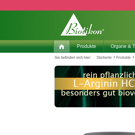
 Hauptinhalt springen
Zur Suche springen
Zur Hauptnavigation springen
Produkte
Organe & 
Sie befinden sich hier:
Startseite
Produkte