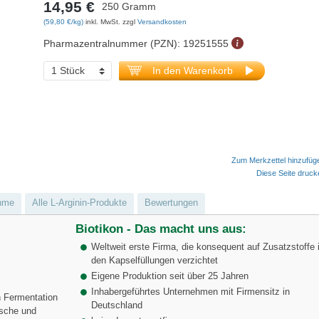
14,95 €
250 Gramm
(59,80 €/kg)
inkl. MwSt. zzgl
Versandkosten
Pharmazentralnummer (PZN):
19251555
In den Warenkorb
Zum Merkzettel hinzufüg
Diese Seite druc
hme
Alle L-Arginin-Produkte
Bewertungen
Biotikon - Das macht uns aus:
Weltweit erste Firma, die konsequent auf Zusatzstoffe 
den Kapselfüllungen verzichtet
Eigene Produktion seit über 25 Jahren
Inhabergeführtes Unternehmen mit Firmensitz in
h Fermentation
Deutschland
ische und