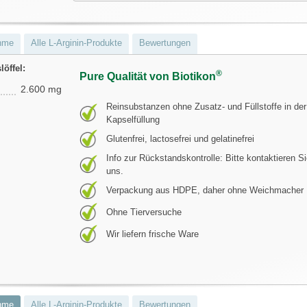
hme
Alle L-Arginin-Produkte
Bewertungen
öffel:
®
Pure Qualität von Biotikon
2.600 mg
Reinsubstanzen ohne Zusatz- und Füllstoffe in der
Kapselfüllung
Glutenfrei, lactosefrei und gelatinefrei
Info zur Rückstandskontrolle: Bitte kontaktieren S
uns.
Verpackung aus HDPE, daher ohne Weichmacher
Ohne Tierversuche
Wir liefern frische Ware
hme
Alle L-Arginin-Produkte
Bewertungen