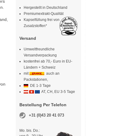
ers
n.
Hergestellt in Deutschland
h
Premiumextrakt-Qualität
land,
Kapselfüllung frei von
Zusatzstoffen*
Versand
Umweltfreundliche
Versandverpackung
kostenfrei ab 70,- Euro in EU-
Ländern + Schweiz
mit
auch an
Packstationen,
von
DE 1-3 Tage
AT, CH, EU 3-5 Tage
Bestellung Per Telefon
+31 (0)43 20 41 073
Mo. bis. Do.: