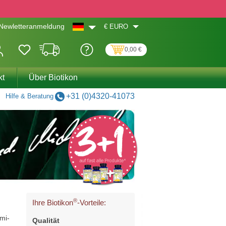
€
EURO
Newletteranmeldung
0,00 €
kt
Über Biotikon
+31 (0)4320-41073
Hilfe & Beratung
®
Ihre Biotikon
-Vorteile:
mi-
Qualität