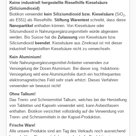
Keine industriell hergestellte Rieselhilfe Kieselsäure
(Siliziumdioxid)
Biotikon verwendet
kein Siliziumdioxid bzw. Kieselsäure
(SiO
,
2
als E551) als Rieselhilfe.
Stiftung Warentest
schreibt, dass diese
Nanopartikel
enthalten können. Von Kieselsäure oder
Siliziumdioxid in Nahrungsergänzungsmitteln würde abgeraten
werden. Bio Suisse hat die
Zulassung
von Kieselsäure bzw.
Siliciumdioxid
beendet
. Kieselsäure aus Zinnkraut ist mit dieser
industriell hergestellten Kieselsäure nicht zu verwechseln.
Kein Aluminium!
Viele Nahrungsergänzungsmittel-Anbieter verwenden zur
Versiegelung der Dosen Aluminium. Bei dieser sog. Induktions-
Versiegelung wird eine Aluminiumfolie durch ein hochfrequentes
elektromagnetisches Feld sehr stark erhitzt. Dieses Verfahren
verwenden wir bewusst nicht!
Ohne Talkum!
Das Trenn- und Schmiermittel Talkum, welches bei der Herstellung
von Tabletten und Kapseln verwendet wird, kann Asbestfasern
enthalten. Biotikon verzichtet vollständig auf die Verwendung von
Trenn- und Schmiermitteln in der Kapsel-Produktion.
Frische Ware!
Alle unsere Produkte sind am Tag des Verkaufs noch ausreichend