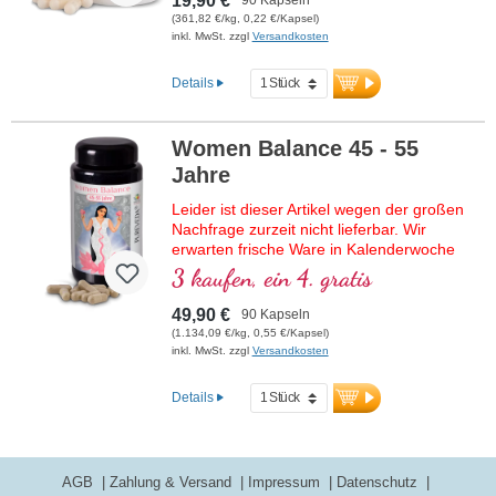
19,90 €
(361,82 €/kg, 0,22 €/Kapsel)
inkl. MwSt. zzgl
Versandkosten
Details
Women Balance 45 - 55
Jahre
Leider ist dieser Artikel wegen der großen
Nachfrage zurzeit nicht lieferbar. Wir
erwarten frische Ware in Kalenderwoche
29/2026.
3 kaufen, ein 4. gratis
Für die Frau von 45 - 55 Jahren,
49,90 €
90 Kapseln
90 Kapseln im hochwertigen Violettglas.
(1.134,09 €/kg, 0,55 €/Kapsel)
inkl. MwSt. zzgl
Versandkosten
Details
AGB
Zahlung & Versand
Impressum
Datenschutz