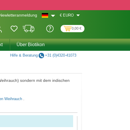
€
EURO
Newletteranmeldung
0,00 €
kt
Über Biotikon
Hilfe & Beratung
+31 (0)4320-41073
 Weihrauch) sondern mit dem indischen
.
hen Weihrauch