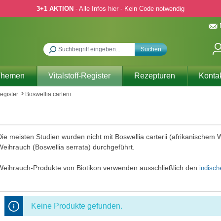
3+1 AKTION
- Alle Infos hier - Kein Code notwendig
Suchen
Themen
Vitalstoff-Register
Rezepturen
Konta
Register
Boswellia carterii
ie meisten Studien wurden nicht mit Boswellia carterii (afrikanischem
eihrauch (Boswellia serrata) durchgeführt.
Weihrauch-Produkte von Biotikon verwenden ausschließlich den
indisc
Keine Produkte gefunden.