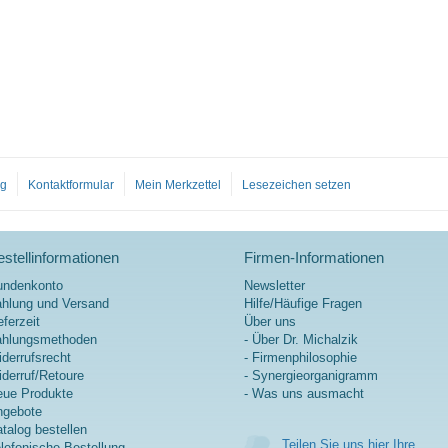
og
Kontaktformular
Mein Merkzettel
Lesezeichen setzen
stellinformationen
Firmen-Informationen
undenkonto
Newsletter
hlung und Versand
Hilfe/Häufige Fragen
eferzeit
Über uns
ahlungsmethoden
- Über Dr. Michalzik
derrufsrecht
- Firmenphilosophie
derruf/Retoure
- Synergieorganigramm
ue Produkte
- Was uns ausmacht
ngebote
talog bestellen
Teilen Sie uns hier Ihre
lefonische Bestellung