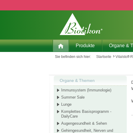
 Hauptinhalt springen
Zur Suche springen
Zur Hauptnavigation springen
Produkte
Organe & 
Sie befinden sich hier:
Startseite
Vitalstoff-
Organe & Themen
D
W
Immunsystem (Immunologie)
Summer Sale
Lunge
Komplettes Basisprogramm -
DailyCare
Augengesundheit & Sehen
Gehirngesundheit, Nerven und