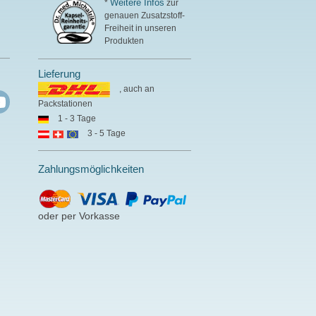
Weitere Infos
*
zur
genauen Zusatzstoff-
Freiheit in unseren
Produkten
Lieferung
, auch an
Packstationen
1 - 3 Tage
3 - 5 Tage
Zahlungsmöglichkeiten
oder per Vorkasse