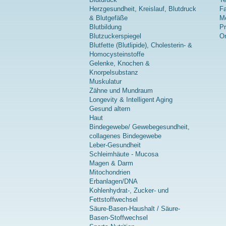
Herzgesundheit, Kreislauf, Blutdruck
Fa
& Blutgefäße
Me
Blutbildung
P
Blutzuckerspiegel
On
Blutfette (Blutlipide), Cholesterin- &
Homocysteinstoffe
Gelenke, Knochen &
Knorpelsubstanz
Muskulatur
Zähne und Mundraum
Longevity & Intelligent Aging
Gesund altern
Haut
Bindegewebe/ Gewebegesundheit,
collagenes Bindegewebe
Leber-Gesundheit
Schleimhäute - Mucosa
Magen & Darm
Mitochondrien
Erbanlagen/DNA
Kohlenhydrat-, Zucker- und
Fettstoffwechsel
Säure-Basen-Haushalt / Säure-
Basen-Stoffwechsel