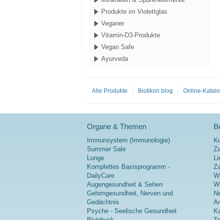
Produkte im Violettglas
Veganer
Vitamin-D3-Produkte
Vegan Safe
Ayurveda
Alle Produkte
Biotikon blog
Online-Katal
Organe & Themen
Be
Immunsystem (Immunologie)
K
Summer Sale
Za
Lunge
Li
Komplettes Basisprogramm -
Z
DailyCare
Wi
Augengesundheit & Sehen
Wi
Gehirngesundheit, Nerven und
Ne
Gedächtnis
A
Psyche - Seelische Gesundheit
Ka
Blutdruck
Te