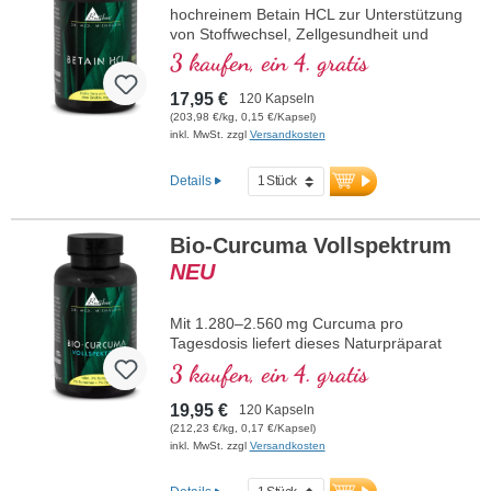
hochreinem Betain HCL zur Unterstützung
von Stoffwechsel, Zellgesundheit und
Entgiftung. Ideal für Menschen mit
3 kaufen, ein 4. gratis
erhöhtem Energiebedarf, Stressbelastung
oder einem aktiven Lebensstil. Vegan, frei
17,95 €
120 Kapseln
von Zusatzstoffen und laborgeprüft – für
(203,98 €/kg, 0,15 €/Kapsel)
Ihr gutes Gefühl, jeden Tag.
inkl. MwSt. zzgl
Versandkosten
mehr Informationen zu Betain HCL
Kapseln
Details
100 % hochreines Betain HCL – keine
Füllstoffe oder Zusatzstoffe
Bio-Curcuma Vollspektrum
Zur Unterstützung des Homocystein-
NEU
Stoffwechsels
Fördert Methylierungsprozesse und
Zellgesundheit
Mit 1.280–2.560 mg Curcuma pro
Vegan, hypoallergen, gentechnikfrei
Tagesdosis liefert dieses Naturpräparat
Flexibel dosierbar: 1.300 - 2.600 mg pro
die volle Pflanzenkraft aus Bio-Curcuma-
3 kaufen, ein 4. gratis
Tag
longa – einschließlich Curcumin,
Maximale Bioverfügbarkeit durch
Tumeronen und Curcumanen. Curcuma
19,95 €
120 Kapseln
besonders reine Form
wird in der Naturkheilkunde zur
(212,23 €/kg, 0,17 €/Kapsel)
Nachhaltige Verpackung mit
Unterstützung bei Entzündungen, zur
inkl. MwSt. zzgl
Versandkosten
aluminiumfreier Versiegelung
Förderung der Verdauung und zum
Hergestellt in Deutschland, regelmäßig
Schutz der Zellen eingesetzt. Die