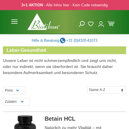
3+1 AKTION
- Alle Infos hier - Kein Code notwendig
 Hauptinhalt springen
Zur Suche springen
Zur Hauptnavigation springen
Hilfe & Beratung
+31 (0)4320-41073
Leber-Gesundheit
Unsere Leber ist nicht schmerzempfindlich und zeigt uns nicht,
oder nur indirekt, wenn sie überfordert ist. Sie braucht daher
besondere Aufmerksamkeit und besonderen Schutz.
Preis
Zutaten
Betain HCL
Natürlich zu mehr Vitalität – mit