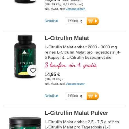
Zusätzen und hergestellt in Deutschland,
(204,79 €/kg, 0,12 €/Kapsel)
vegan, ohne Füllstoffe, gentechnikfrei,
inkl. MwSt. zzgl
Versandkosten
zuckerfrei, laktosefrei, glutenfrei,
gelatinefrei, nanopartikelfrei, sehr gute
Details
Bioverfügbarkeit durch schonende
Produktions-Technologien ohne
Hitzebildung und ohne Zusatzstoffe.
L-Citrullin Malat
Umweltschonender plastikfreier Versand
nach Prinzipien der Nachhaltigkeit, von
L-Citrullin Malat enthält 2000 - 3000 mg
Medizinern entwickelt, laborgeprüft, jede
reines L-Citrullin Malat pro Tagesdosis (4-
Charge wird auf ihre Reinheit analysiert.
6 Kapseln). L-Citrullin bezeichnet die
mehr Informationen zu Cholin
spezifische isomere Form der Aminosäure
3 kaufen, ein 4. gratis
Citrullin, die biologisch aktiv und für den
menschlichen Körper verwertbar ist. Die
14,95 €
Kombination mit Malat erhöht die
(204,79 €/kg)
Wirksamkeit und Effizienz. L-Citrullin wirkt
inkl. MwSt. zzgl
Versandkosten
synergistisch mit L-Arginin und unterstützt
so die sportliche Leistung. Dieses
Details
hochwertige Nahrungsergänzungsmittel
wird in Deutschland hergestellt und ist frei
von Zusätzen. Die Versiegelung ist
L-Citrullin Malat Pulver
aluminiumfrei.
L-Citrullin Malat enthält 2,5 - 7,5 g reines
mehr Informationen zu L-Citrullin
L-Citrullin Malat pro Tagesdosis (1-3