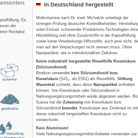
lementen
In Deutschland hergestellt
Multivitamine nach Dr. med. Michalzik unterliegt der
pselfüllung. Es
strengen Prüfung deutscher Kontrollbehörden. Herstellun
änzen die
unter Einsatz schonender Produktions-Technologien ohn
iese Rezeptur.
Hitzebildung und ohne Zusatzstoffe in der Kapselfüllung
sowie keine Verarbeitungs-Hilfsstoffe, auch jene nicht, di
man auf den Verpackungen nicht nennen muss. Ohne
Nanopartikel, wie in mikrokristalliner Zellulose.
Keine industriell hergestellte Rieselhilfe Kieselsäure
(Siliziumdioxid)
Biotikon verwendet
kein Siliziumdioxid bzw.
Kieselsäure
(SiO
, als E551) als Rieselhilfe.
Stiftung
2
Warentest
schreibt, dass diese
Nanopartikel
enthalten
können. Von Kieselsäure oder Siliziumdioxid in
Nahrungsergänzungsmitteln würde abgeraten werden. Bi
Suisse hat die
Zulassung
von Kieselsäure bzw.
Siliciumdioxid
beendet
. Kieselsäure aus Zinnkraut ist mi
dieser industriell hergestellten Kieselsäure nicht zu
verwechseln.
Kein Aluminium!
Viele Nahrungsergänzungsmittel-Anbieter verwenden zur