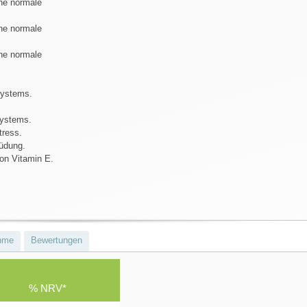
ine normale
ine normale
ine normale
.
systems.
systems.
tress.
müdung.
on Vitamin E.
hme
Bewertungen
% NRV*