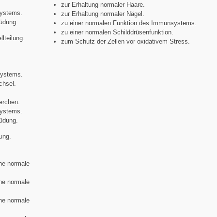
zur Erhaltung normaler Haare.
systems.
zur Erhaltung normaler Nägel.
müdung.
zu einer normalen Funktion des Immunsystems.
zu einer normalen Schilddrüsenfunktion.
llteilung.
zum Schutz der Zellen vor oxidativem Stress.
.
systems.
chsel.
perchen.
systems.
müdung.
lung.
ine normale
ine normale
ine normale