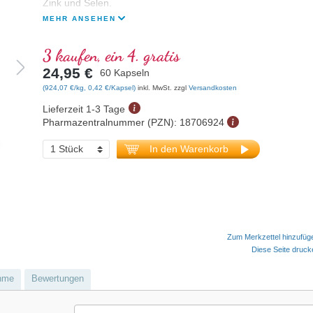
Zink und Selen.
MEHR ANSEHEN
3 kaufen, ein 4. gratis
24,95 €
60 Kapseln
(924,07 €/kg, 0,42 €/Kapsel)
inkl. MwSt. zzgl
Versandkosten
Lieferzeit 1-3 Tage
Pharmazentralnummer (PZN):
18706924
In den Warenkorb
Zum Merkzettel hinzufüg
Diese Seite druc
hme
Bewertungen