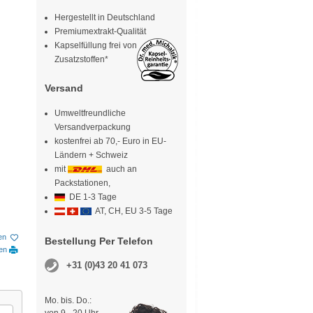
Hergestellt in Deutschland
Premiumextrakt-Qualität
Kapselfüllung frei von
Zusatzstoffen*
Versand
Umweltfreundliche
Versandverpackung
kostenfrei ab 70,- Euro in EU-
Ländern + Schweiz
mit
auch an
Packstationen,
DE 1-3 Tage
AT, CH, EU 3-5 Tage
en
Bestellung Per Telefon
ken
+31 (0)43 20 41 073
Mo. bis. Do.: