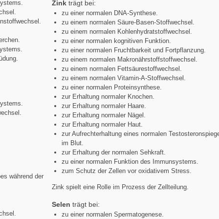
systems.
Zink
trägt bei:
chsel.
zu einer normalen DNA-Synthese.
nstoffwechsel.
zu einem normalen Säure-Basen-Stoffwechsel.
zu einem normalen Kohlenhydratstoffwechsel.
perchen.
zu einer normalen kognitiven Funktion.
systems.
zu einer normalen Fruchtbarkeit und Fortpflanzung.
müdung.
zu einem normalen Makronährstoffstoffwechsel.
zu einem normalen Fettsäurestoffwechsel.
zu einem normalen Vitamin-A-Stoffwechsel.
zu einer normalen Proteinsynthese.
.
zur Erhaltung normaler Knochen.
systems.
zur Erhaltung normaler Haare.
wechsel.
zur Erhaltung normaler Nägel.
zur Erhaltung normaler Haut.
zur Aufrechterhaltung eines normalen Testosteronspieg
im Blut.
zur Erhaltung der normalen Sehkraft.
zu einer normalen Funktion des Immunsystems.
zum Schutz der Zellen vor oxidativem Stress.
es während der
Zink spielt eine Rolle im Prozess der Zellteilung.
Selen
trägt bei:
chsel.
zu einer normalen Spermatogenese.