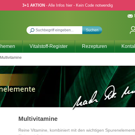
3+1 AKTION
- Alle Infos hier - Kein Code notwendig
Suchen
Themen
Vitalstoff-Register
Rezepturen
Konta
Multivitamine
Multivitamine
Reine Vitamine, kombiniert mit den wichtigen Spurenelemen