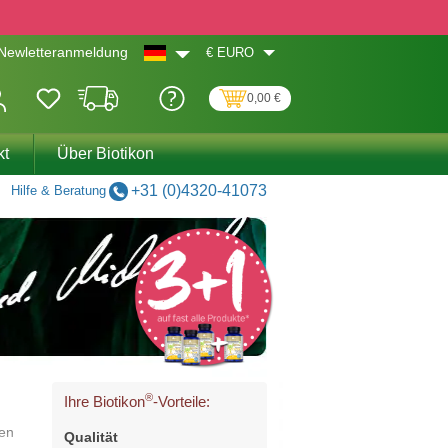
€
EURO
Newletteranmeldung
0,00 €
kt
Über Biotikon
+31 (0)4320-41073
Hilfe & Beratung
®
Ihre Biotikon
-Vorteile:
ten
Qualität