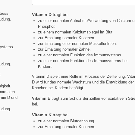
tress.
Vitamin D
trägt bei:
müdung.
zu einer normalen Aufnahme/Verwertung von Calcium u
Phosphor.
zu einem normalen Kalziumspiegel im Blut.
zur Erhaltung normaler Knochen.
.
zur Erhaltung einer normalen Muskelfunktion.
systems.
zur Erhaltung normaler Zähne.
zu einer normalen Funktion des Immunsystems.
zu einer normalen Funktion des Immunsystems bei
müdung.
Kindern.
:
Vitamin D spielt eine Rolle im Prozess der Zellteilung. Vit
.
D wird für das normale Wachstum und die Entwicklung der
igkeit.
Knochen bei Kindern benötigt.
normalen
amin D und
Vitamin E
trägt zum Schutz der Zellen vor oxidativem Str
bei.
müdung.
Vitamin K
trägt bei:
zu einer normalen Blutgerinnung.
zur Erhaltung normaler Knochen.
.