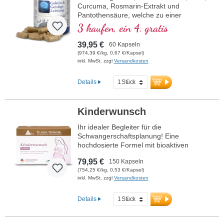
Versiegelung
Curcuma, Rosmarin-Extrakt und
Pantothensäure, welche zu einer
Mehr Informationen zu
normalen geistigen Leistungsfähigkeit
3 kaufen, ein 4. gratis
Frühschwangerschaft 1.-3. Monat
beiträgt und an der Synthese und dem
Stoffwechsel einiger Neurotransmitter
39,95 €
60 Kapseln
beteiligt ist. B-Vitamine bioaktiv!
(974,39 €/kg, 0,67 €/Kapsel)
inkl. MwSt. zzgl
Versandkosten
Details
Kinderwunsch
Ihr idealer Begleiter für die
Schwangerschaftsplanung! Eine
hochdosierte Formel mit bioaktiven
Vitaminen, wertvollen Mineralstoffen und
79,95 €
150 Kapseln
rein pflanzlichem Omega-3, um die
(754,25 €/kg, 0,53 €/Kapsel)
Fruchtbarkeit zu unterstützen und den
inkl. MwSt. zzgl
Versandkosten
Körper optimal auf eine Schwangerschaft
vorzubereiten. Entwickelt von Ärzten, mit
über 20 Jahren Erfahrung – 100 % vegan,
Details
ohne künstliche Zusätze und nach
höchsten Qualitätsstandards in