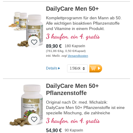
DailyCare Men 50+
Komplettprogramm für den Mann ab 50.
Alle wichtigen bioaktiven Pflanzenstoffe
und Vitamine in einem Produkt.
3 kaufen, ein 4. gratis
89,90 €
180 Kapseln
(761,86 €/kg, 0,50 €/Kapsel)
inkl. MwSt. zzgl
Versandkosten
Details
DailyCare Men 50+
Pflanzenstoffe
Original nach Dr. med. Michalzik:
DailyCare Men 50+ Pflanzenstoffe ist eine
spezielle Mischung, die zahlreiche
hochwertige Pflanzenstoffe in hoher
3 kaufen, ein 4. gratis
Dosierung enthält. Diese Formel ist auf
die Bedürfnisse von Männern über 50
54,90 €
90 Kapseln