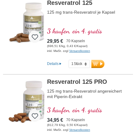
Deutschland produziert. Aluminiumfreie
Resveratrol 125
Versiegelung, kein Fischöl.
125 mg trans-Resveratrol je Kapsel
Mehr Informationen zu
Kinderwunsch – Fertilität
3 kaufen, ein 4. gratis
Folsäure in bioaktiver Form
(Methyltetrahydrofolat) trägt zum
29,95 €
70 Kapseln
Wachstum des mütterlichen Gewebes
(696,51 €/kg, 0,43 €/Kapsel)
während der Schwangerschaft bei
inkl. MwSt. zzgl
Versandkosten
Hochwertiges Zink unterstützt die
normale Fruchtbarkeit und Fortpflanzung
Details
Veganes Omega-3 mit DHA fördert die
Entwicklung von Gehirn und Augen des
Fötus
Resveratrol 125 PRO
Mit Sango-Korallenpulver für Calcium
und Magnesium zur Unterstützung der
125 mg trans-Resveratrol angereichert
Knochen
mit Piperin-Extrakt
Jod und Selen für eine normale
Schilddrüsenfunktion
3 kaufen, ein 4. gratis
Organisch gebundenes Eisen für eine
normale Blutbildung
34,95 €
70 Kapseln
100 % vegan, frei von künstlichen
(812,79 €/kg, 0,50 €/Kapsel)
inkl. MwSt. zzgl
Zusatzstoffen und Gentechnik
Versandkosten