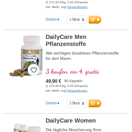
abgestimmt und bietet eine effektive
(1.372,50 €/kg, 0,61 €/Kapsel)
Unterstützung für das allgemeine
inkl. MwSt. zzgl
Versandkosten
Wohlbefinden.
Details
mehr Informationen zu DailyCare
Men 50+ Pflanzenstoffe
DailyCare Men
Pflanzenstoffe
Alle wichtigen bioaktiven Pflanzenstoffe
für den Mann.
3 kaufen, ein 4. gratis
49,90 €
90 Kapseln
(1.279,49 €/kg, 0,55 €/Kapsel)
inkl. MwSt. zzgl
Versandkosten
Details
DailyCare Women
Die tägliche Absicherung Ihrer