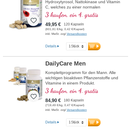
Hydroxytyrosol, Nattokinase und Vitamin
C, welches zu einer normalen
Kollagenbildung für eine normale Funktion
3 kaufen, ein 4. gratis
der Blutgefäße beiträgt. Die B-Vitamine
liegen in bioaktiver Form vor.
49,95 €
120 Kapseln
(601,81 €/kg, 0,42 €/Kapsel)
inkl. MwSt. zzgl
Versandkosten
Details
DailyCare Men
Komplettprogramm für den Mann. Alle
wichtigen bioaktiven Pflanzenstoffe und
Vitamine in einem Produkt.
3 kaufen, ein 4. gratis
84,90 €
180 Kapseln
(719,49 €/kg, 0,47 €/Kapsel)
inkl. MwSt. zzgl
Versandkosten
Details