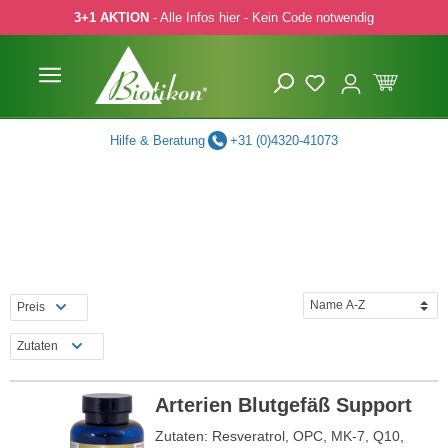
3+1 AKTION
- Alle Infos hier - Kein Code notwendig
 Hauptinhalt springen
Zur Suche springen
Zur Hauptnavigation springen
Hilfe & Beratung
+31 (0)4320-41073
Preis
Zutaten
Arterien Blutgefäß Support
Zutaten: Resveratrol, OPC, MK-7, Q10,