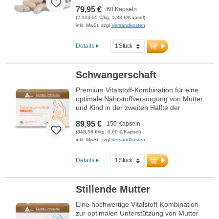
79,95 €
60 Kapseln
(2.103,95 €/kg, 1,33 €/Kapsel)
inkl. MwSt. zzgl
Versandkosten
Details
Schwangerschaft
Premium Vitalstoff-Kombination für eine
optimale Nährstoffversorgung von Mutter
und Kind in der zweiten Hälfte der
Schwangerschaft. Enthält bioaktive
89,95 €
150 Kapseln
Folsäure, Eisen, Calcium und Vitamin D3
(848,58 €/kg, 0,60 €/Kapsel)
für das Wachstum des mütterlichen
inkl. MwSt. zzgl
Versandkosten
Gewebes sowie DHA aus veganem
Omega-3-Öl zur Unterstützung der
Gehirn- und Augenentwicklung des Babys.
Details
Entwickelt von Ärzten, produziert in
Deutschland. Konsequent ohne Fischöl
und aluminiumfreier Versiegelung.
Stillende Mutter
Mehr Informationen zu
Eine hochwertige Vitalstoff-Kombination
Schwangerschaft 4.-9. Monat
zur optimalen Unterstützung von Mutter