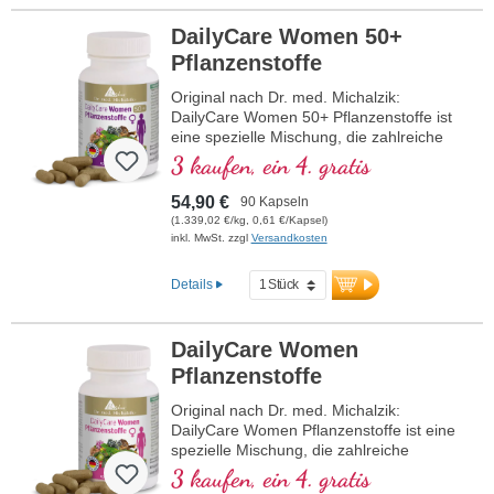
DailyCare Women 50+
Pflanzenstoffe
Original nach Dr. med. Michalzik:
DailyCare Women 50+ Pflanzenstoffe ist
eine spezielle Mischung, die zahlreiche
hochwertige Pflanzenstoffe in hoher
3 kaufen, ein 4. gratis
Dosierung enthält. Diese Formel ist auf
die Bedürfnisse von Frauen über 50
54,90 €
90 Kapseln
abgestimmt und bietet eine effektive
(1.339,02 €/kg, 0,61 €/Kapsel)
Unterstützung für das allgemeine
inkl. MwSt. zzgl
Versandkosten
Wohlbefinden.
Details
mehr Informationen zu DailyCare
Women 50+ Pflanzenstoffe
DailyCare Women
Pflanzenstoffe
Original nach Dr. med. Michalzik:
DailyCare Women Pflanzenstoffe ist eine
spezielle Mischung, die zahlreiche
hochwertige Pflanzenstoffe in hoher
3 kaufen, ein 4. gratis
Dosierung enthält. Diese Formel ist auf