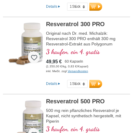
Von Ärzten entwickelt, ISO- und
HACCP-zertifiziert, in Deutschland
Details
produziert
Resveratrol 300 PRO
Original nach Dr. med. Michalzik:
Resveratrol 300 PRO enthält 300 mg
Resveratrol-Extrakt aus Polygonum
cuspidatum und 5 mg Piperin pro
3 kaufen, ein 4. gratis
Tagesdosis (1 Kapsel). Dieser
hochwertige Extrakt ist frei von
49,95 €
60 Kapseln
Zusatzstoffen und wird in Deutschland
(1.350,00 €/kg, 0,83 €/Kapsel)
hergestellt. Die Versiegelung ist
inkl. MwSt. zzgl
Versandkosten
aluminiumfrei.
Details
mehr Informationen zu Resveratrol
300 PRO
Resveratrol 500 PRO
500 mg rein pflanzliches Resveratrol je
Kapsel, nicht synthetisch hergestellt, mit
Piperin
3 kaufen, ein 4. gratis