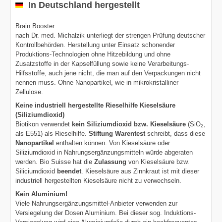
In Deutschland hergestellt
Brain Booster
nach Dr. med. Michalzik unterliegt der strengen Prüfung deutscher
Kontrollbehörden. Herstellung unter Einsatz schonender
Produktions-Technologien ohne Hitzebildung und ohne
Zusatzstoffe in der Kapselfüllung sowie keine Verarbeitungs-
Hilfsstoffe, auch jene nicht, die man auf den Verpackungen nicht
nennen muss. Ohne Nanopartikel, wie in mikrokristalliner
Zellulose.
Keine industriell hergestellte Rieselhilfe Kieselsäure
(Siliziumdioxid)
Biotikon verwendet
kein Siliziumdioxid bzw. Kieselsäure
(SiO
,
2
als E551) als Rieselhilfe.
Stiftung Warentest
schreibt, dass diese
Nanopartikel
enthalten können. Von Kieselsäure oder
Siliziumdioxid in Nahrungsergänzungsmitteln würde abgeraten
werden. Bio Suisse hat die
Zulassung
von Kieselsäure bzw.
Siliciumdioxid
beendet
. Kieselsäure aus Zinnkraut ist mit dieser
industriell hergestellten Kieselsäure nicht zu verwechseln.
Kein Aluminium!
Viele Nahrungsergänzungsmittel-Anbieter verwenden zur
Versiegelung der Dosen Aluminium. Bei dieser sog. Induktions-