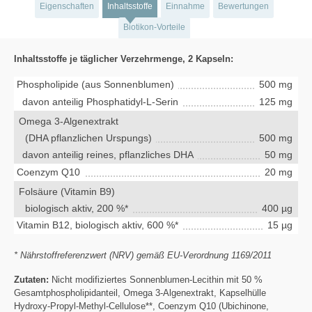
Eigenschaften
Inhaltsstoffe
Einnahme
Bewertungen
Biotikon-Vorteile
Inhaltsstoffe je täglicher Verzehrmenge, 2 Kapseln:
Phospholipide (aus Sonnenblumen)
500 mg
davon anteilig Phosphatidyl-L-Serin
125 mg
Omega 3-Algenextrakt
(DHA pflanzlichen Urspungs)
500 mg
davon anteilig reines, pflanzliches DHA
50 mg
Coenzym Q10
20 mg
Folsäure (Vitamin B9)
biologisch aktiv, 200 %*
400 µg
Vitamin B12, biologisch aktiv, 600 %*
15 µg
* Nährstoffreferenzwert (NRV) gemäß EU-Verordnung 1169/2011
Zutaten:
Nicht modifiziertes Sonnenblumen-Lecithin mit 50 %
Gesamtphospholipidanteil, Omega 3-Algenextrakt, Kapselhülle
Hydroxy-Propyl-Methyl-Cellulose**, Coenzym Q10 (Ubichinone,