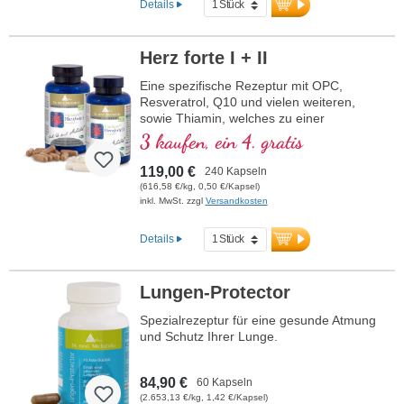
Details
Herz forte I + II
Eine spezifische Rezeptur mit OPC,
Resveratrol, Q10 und vielen weiteren,
sowie Thiamin, welches zu einer
normalen Herzfunktion beiträgt. (Rezeptur
3 kaufen, ein 4. gratis
1 und Rezeptur 2)
119,00 €
240 Kapseln
(616,58 €/kg, 0,50 €/Kapsel)
inkl. MwSt. zzgl
Versandkosten
Details
Lungen-Protector
Spezialrezeptur für eine gesunde Atmung
und Schutz Ihrer Lunge.
84,90 €
60 Kapseln
(2.653,13 €/kg, 1,42 €/Kapsel)