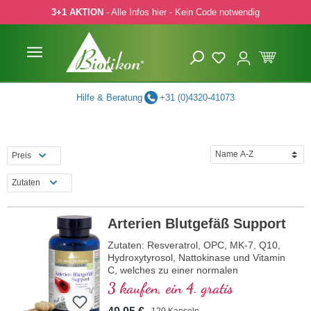
3+1 AKTION
- Alle Infos hier - Kein Code notwendig
 Hauptinhalt springen
Zur Suche springen
Zur Hauptnavigation springen
Hilfe & Beratung
+31 (0)4320-41073
Preis
Zutaten
Arterien Blutgefäß Support
Zutaten: Resveratrol, OPC, MK-7, Q10,
Hydroxytyrosol, Nattokinase und Vitamin
C, welches zu einer normalen
Kollagenbildung für eine normale Funktion
3 kaufen, ein 4. gratis
der Blutgefäße beiträgt. Die B-Vitamine
liegen in bioaktiver Form vor.
120 Kapseln