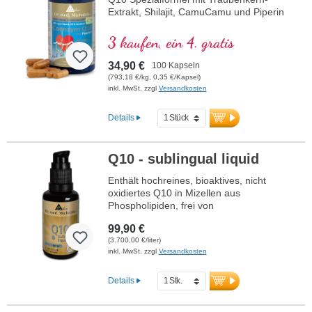
Extrakt, Shilajit, CamuCamu und Piperin
3 kaufen, ein 4. gratis
34,90 €
100 Kapseln
(793,18 €/kg, 0,35 €/Kapsel)
inkl. MwSt. zzgl
Versandkosten
Details
Q10 - sublingual liquid
Enthält hochreines, bioaktives, nicht
oxidiertes Q10 in Mizellen aus
Phospholipiden, frei von
Konservierungsstoffen, unter
99,90 €
Schutzatmosphäre abgefüllt.
(3.700,00 €/liter)
inkl. MwSt. zzgl
Versandkosten
Details