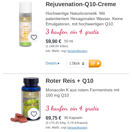
Rejuvenation-Q10-Creme
Hochwertige Naturkosmetik. Mit
patentiertem Hexagonalen Wasser. Keine
Emulgatoren, mit hochwertigen Q10,
Tocotrienol und Alphaliponsäure.
3 kaufen, ein 4. gratis
59,90 €
50 ml
(1.198,00 €/liter)
inkl. MwSt. zzgl
Versandkosten
Details
Roter Reis + Q10
Monacolin K aus rotem Fermentreis mit
100 mg Q10
3 kaufen, ein 4. gratis
69,75 €
90 Kapseln
(3.170,45 €/kg, 0,78 €/Kapsel)
inkl. MwSt. zzgl
Versandkosten