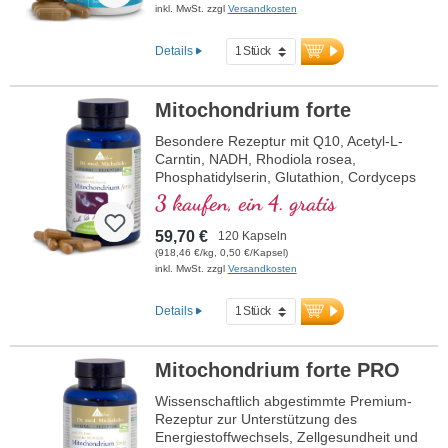
inkl. MwSt. zzgl
Versandkosten
Details
Mitochondrium forte
Besondere Rezeptur mit Q10, Acetyl-L-
Carntin, NADH, Rhodiola rosea,
Phosphatidylserin, Glutathion, Cordyceps
und Kupfer, welches zu einem normalen
3 kaufen, ein 4. gratis
Stoffwechsel zur Energiegewinnung
beiträgt (in Form von ATP in der
59,70 €
120 Kapseln
Zellatmungskette).
(918,46 €/kg, 0,50 €/Kapsel)
inkl. MwSt. zzgl
Versandkosten
Details
Mitochondrium forte PRO
Wissenschaftlich abgestimmte Premium-
Rezeptur zur Unterstützung des
Energiestoffwechsels, Zellgesundheit und