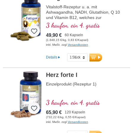
Vitalstoff-Rezeptur u. a. mit
Ashwagandha, NADH, Glutathion, Q 10
und Vitamin B12, welches zur
Verringerung von Müdigkeit und
3 kaufen, ein 4. gratis
Ermüdung beiträgt.
49,90 €
60 Kapseln
(1.848,15 €/kg, 0,83 €/Kapsel)
inkl. MwSt. zzgl
Versandkosten
Details
Herz forte I
Einzelprodukt (Rezeptur 1)
3 kaufen, ein 4. gratis
65,90 €
120 Kapseln
(732,22 €/kg, 0,55 €/Kapsel)
inkl. MwSt. zzgl
Versandkosten