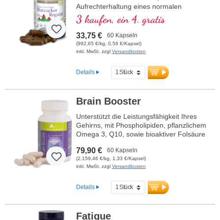
Aufrechterhaltung eines normalen
Blutzuckerspiegels beiträgt.
3 kaufen, ein 4. gratis
33,75 €
60 Kapseln
(992,65 €/kg, 0,56 €/Kapsel)
inkl. MwSt. zzgl
Versandkosten
Details
Brain Booster
Unterstützt die Leistungsfähigkeit Ihres
Gehirns, mit Phospholipiden, pflanzlichem
Omega 3, Q10, sowie bioaktiver Folsäure
und bioaktivem Vitamin B12.
79,90 €
60 Kapseln
(2.159,46 €/kg, 1,33 €/Kapsel)
inkl. MwSt. zzgl
Versandkosten
Details
Fatigue