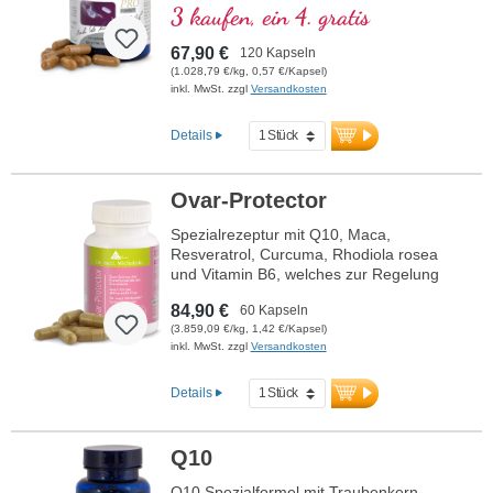
die Zellatmung in den Mitochondrien.
3 kaufen, ein 4. gratis
Enthält Resveratrol, OPC, Q10, NADH
und Thiamin zur Förderung des
67,90 €
120 Kapseln
Energiestoffwechsels sowie bioaktive
(1.028,79 €/kg, 0,57 €/Kapsel)
Folsäure (Methyltetrahydrofolat), die
inkl. MwSt. zzgl
Versandkosten
direkt verwendet werden kann. Mit R-
Alpha-Liponsäure in der wertvollen
Details
Sodium-R-Lipoat-Form. Vegan,
gentechnikfrei und in Deutschland
produziert. Aluminiumfreie Versiegelung
Ovar-Protector
und über 20 Jahre Erfahrung garantieren
höchste Qualität. Von Ärzten entwickelt.
Spezialrezeptur mit Q10, Maca,
Resveratrol, Curcuma, Rhodiola rosea
mehr Informationen zu
und Vitamin B6, welches zur Regelung
Mitochondrium forte PRO
der Hormontätigkeit beiträgt.
84,90 €
60 Kapseln
(3.859,09 €/kg, 1,42 €/Kapsel)
inkl. MwSt. zzgl
Versandkosten
Details
Q10
Q10 Spezialformel mit Traubenkern-