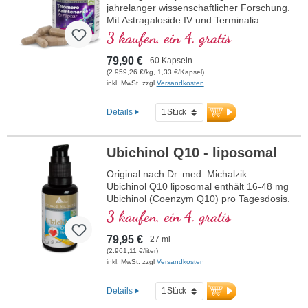
jahrelanger wissenschaftlicher Forschung.
Mit Astragaloside IV und Terminalia
chebula und Vitamin D, welches eine
3 kaufen, ein 4. gratis
Funktion bei der Zellteilung hat.
79,90 €
60 Kapseln
(2.959,26 €/kg, 1,33 €/Kapsel)
inkl. MwSt. zzgl
Versandkosten
Details
Ubichinol Q10 - liposomal
Original nach Dr. med. Michalzik:
Ubichinol Q10 liposomal enthält 16-48 mg
Ubichinol (Coenzym Q10) pro Tagesdosis.
Dieses hochwertige
3 kaufen, ein 4. gratis
Nahrungsergänzungsmittel ist frei von
Zusatzstoffen und wird in Deutschland
79,95 €
27 ml
hergestellt. Die Versiegelung ist
(2.961,11 €/liter)
aluminiumfrei.
inkl. MwSt. zzgl
Versandkosten
mehr Informationen zu Ubichinol
Q10 - liposomal
Details