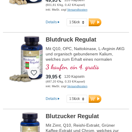
49,95 €
(601,81 €/kg, 0,42 €/Kapsel)
inkl. MwSt. zzgl
Versandkosten
Details
Blutdruck Regulat
Mit Q10, OPC, Nattokinase, L-Arginin AKG
und organisch gebundenem Kalium,
welches zum Erhalt eines normalen
Blutdrucks beiträgt.
3 kaufen, ein 4. gratis
39,95 €
120 Kapseln
(487,20 €/kg, 0,33 €/Kapsel)
inkl. MwSt. zzgl
Versandkosten
Details
Blutzucker Regulat
Mit Zimt, Q10, Reishi-Extrakt, Grüner
Kaffee-Extrakt und Chrom, welches zur