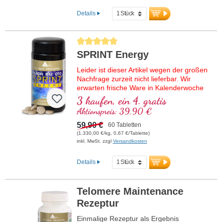
Details
Durchschnittliche Bewertung von 5 von 5 Sternen
SPRINT Energy
Leider ist dieser Artikel wegen der großen
Nachfrage zurzeit nicht lieferbar. Wir
erwarten frische Ware in Kalenderwoche
37/2026.
3 kaufen, ein 4. gratis
Aktionspreis: 39,90 €
Hochwertige Rezeptur mit NADH,
bioaktivem Vitamin B12, Coenzym Q10
59,90 €
60 Tabletten
und veganem Vitamin D3. Als Sublingual-
(1.330,00 €/kg, 0,67 €/Tablette)
Tablette zur Aufnahme schon über die
inkl. MwSt. zzgl
Versandkosten
Mundschleimhaut.
Details
Telomere Maintenance
Rezeptur
Einmalige Rezeptur als Ergebnis