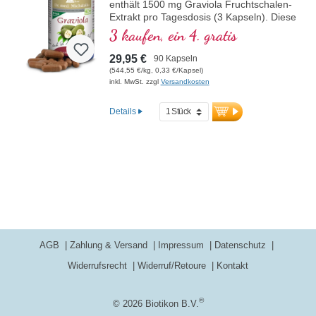
enthält 1500 mg Graviola Fruchtschalen-
Extrakt pro Tagesdosis (3 Kapseln). Diese
Menge entspricht 15000 mg frischen
3 kaufen, ein 4. gratis
Graviola-Fruchtschalen. Dieses
hochwertige Nahrungsergänzungsmittel
29,95 €
90 Kapseln
ist frei von Zusatzstoffen und wird in
(544,55 €/kg, 0,33 €/Kapsel)
Deutschland hergestellt. Die Versiegelung
inkl. MwSt. zzgl
Versandkosten
ist aluminiumfrei.
Details
mehr Informationen zu Graviola
AGB
Zahlung & Versand
Impressum
Datenschutz
Widerrufsrecht
Widerruf/Retoure
Kontakt
®
© 2026 Biotikon B.V.