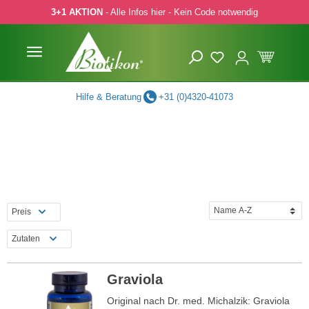
3+1 AKTION
- Alle Infos hier - Kein Code notwendig
 Hauptinhalt springen
Zur Suche springen
Zur Hauptnavigation springen
Hilfe & Beratung
+31 (0)4320-41073
Preis
Zutaten
Graviola
Original nach Dr. med. Michalzik: Graviola