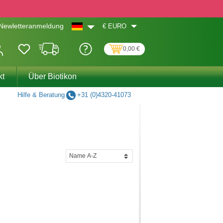
€
EURO
Newletteranmeldung
0,00 €
kt
Über Biotikon
Hilfe & Beratung
+31 (0)4320-41073