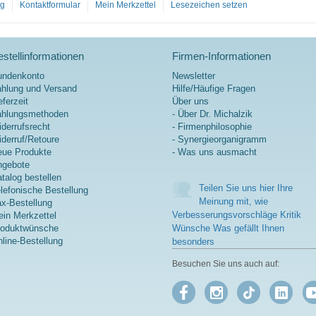
og
Kontaktformular
Mein Merkzettel
Lesezeichen setzen
Hydroxy-β-
Methylbutyr
at (HMB) ist
ein
stellinformationen
Firmen-Informationen
natürlich
vorkommen
undenkonto
Newsletter
des Derivat
hlung und Versand
Hilfe/Häufige Fragen
der
eferzeit
Über uns
Aminosäur
ahlungsmethoden
- Über Dr. Michalzik
e Leucin
derrufsrecht
- Firmenphilosophie
und eine
derruf/Retoure
- Synergieorganigramm
Quelle für
ue Produkte
- Was uns ausmacht
hochreines
ngebote
β-Hydroxy-
talog bestellen
β-
Teilen Sie uns hier Ihre
lefonische Bestellung
Methylbutyr
Meinung mit, wie
x-Bestellung
at. Die
Verbesserungsvorschläge Kritik
in Merkzettel
hochwertig
roduktwünsche
Wünsche Was gefällt Ihnen
e
line-Bestellung
besonders
Rohstoffqu
alität und
Besuchen Sie uns auch auf:
die reine
Zusammen
setzung
gewährleist