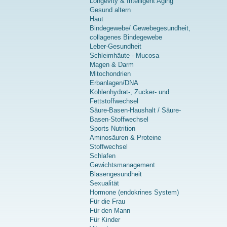
Longevity & Intelligent Aging
Gesund altern
Haut
Bindegewebe/ Gewebegesundheit,
collagenes Bindegewebe
Leber-Gesundheit
Schleimhäute - Mucosa
Magen & Darm
Mitochondrien
Erbanlagen/DNA
Kohlenhydrat-, Zucker- und
Fettstoffwechsel
Säure-Basen-Haushalt / Säure-
Basen-Stoffwechsel
Sports Nutrition
Aminosäuren & Proteine
Stoffwechsel
Schlafen
Gewichtsmanagement
Blasengesundheit
Sexualität
Hormone (endokrines System)
Für die Frau
Für den Mann
Für Kinder