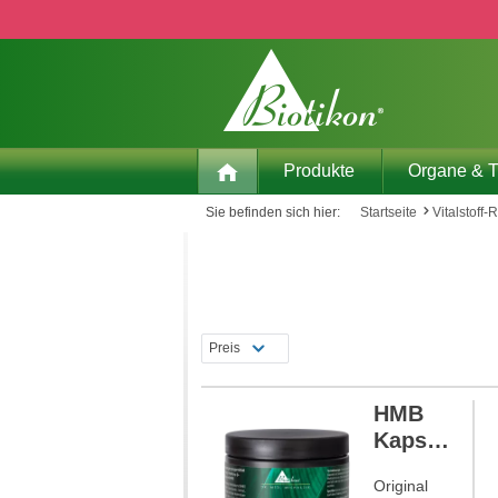
 Hauptinhalt springen
Zur Suche springen
Zur Hauptnavigation springen
Produkte
Organe & 
Sie befinden sich hier:
Startseite
Vitalstoff-
Preis
HMB
Kapsel
n
NEU
Original