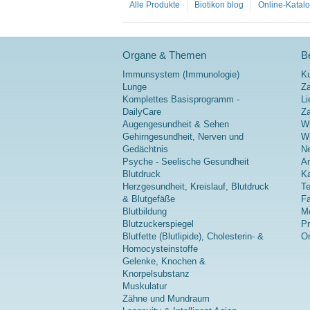
Alle Produkte
Biotikon blog
Online-Katal
3.060 mg
reines HMB
(85 %).
Calcium β-
Organe & Themen
Be
Hydroxy-β-
Methylbutyr
Immunsystem (Immunologie)
K
at (HMB) ist
Lunge
Za
ein
Komplettes Basisprogramm -
Li
natürlich
DailyCare
Z
vorkommen
Augengesundheit & Sehen
Wi
des Derivat
Gehirngesundheit, Nerven und
Wi
der für den
Gedächtnis
Ne
Muskel
Psyche - Seelische Gesundheit
A
wichtigen
Blutdruck
Ka
Aminosäur
Herzgesundheit, Kreislauf, Blutdruck
Te
e Leucin.
& Blutgefäße
Fa
Blutbildung
Me
mehr
Blutzuckerspiegel
P
Information
Blutfette (Blutlipide), Cholesterin- &
On
en zu HMB
Homocysteinstoffe
Kapseln
Gelenke, Knochen &
Knorpelsubstanz
Muskulatur
Zähne und Mundraum