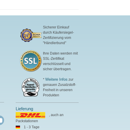
Sicherer Einkauf
durch Käufersiegel-
Zertifizierung vom
"Händlerbund"
Ihre Daten werden mit
SSL-Zertifikat
verschlüsselt und
sicher übertragen.
Weitere Infos
*
zur
genauen Zusatzstoff-
Freiheit in unseren
Produkten
Lieferung
, auch an
Packstationen
1 - 3 Tage