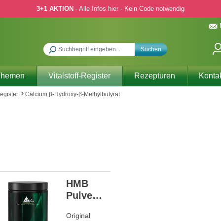
3+1 AKTION
- Alle Infos hier - Kein Code notwendig
Suchen
Themen
Vitalstoff-Register
Rezepturen
Konta
Register
Calcium β-Hydroxy-β-Methylbutyrat
HMB
Pulver
NEU
Original