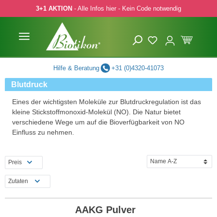
3+1 AKTION
- Alle Infos hier - Kein Code notwendig
 Hauptinhalt springen
Zur Suche springen
Zur Hauptnavigation springen
Hilfe & Beratung
+31 (0)4320-41073
Blutdruck
Eines der wichtigsten Moleküle zur Blutdruckregulation ist das
kleine Stickstoffmonoxid-Molekül (NO). Die Natur bietet
verschiedene Wege um auf die Bioverfügbarkeit von NO
Einfluss zu nehmen.
Preis
Zutaten
AAKG Pulver