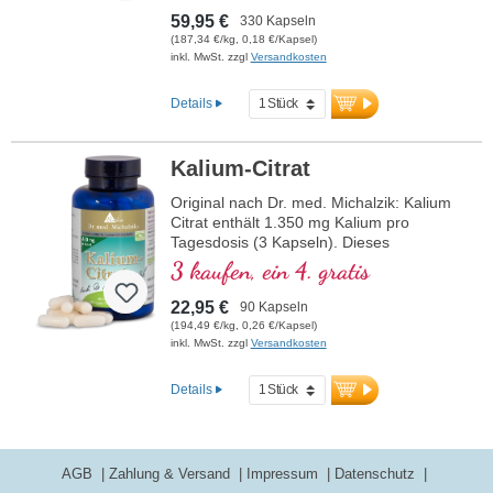
59,95 €
330 Kapseln
(187,34 €/kg, 0,18 €/Kapsel)
inkl. MwSt. zzgl
Versandkosten
Details
Kalium-Citrat
Original nach Dr. med. Michalzik: Kalium
Citrat enthält 1.350 mg Kalium pro
Tagesdosis (3 Kapseln). Dieses
hochwertige Nahrungsergänzungsmittel
3 kaufen, ein 4. gratis
ist frei von Zusatzstoffen und wird in
Deutschland hergestellt. Die Versiegelung
22,95 €
90 Kapseln
ist aluminiumfrei.
(194,49 €/kg, 0,26 €/Kapsel)
inkl. MwSt. zzgl
Versandkosten
mehr Informationen zu Kalium Citrat
Details
AGB
Zahlung & Versand
Impressum
Datenschutz