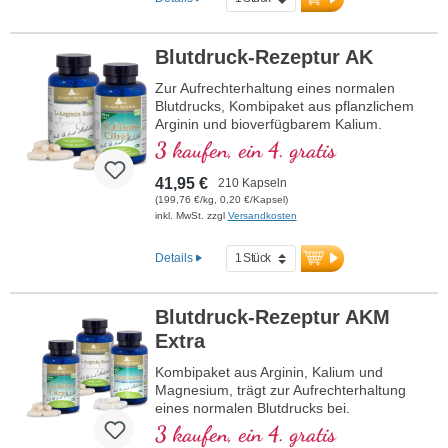
mehr Informationen zu AAKG
Hochkonzentriertes Arginin-AKG Pulver
Blutdruck-Rezeptur AK
im optimalen 1:1-Verhältnis
Alpha-Ketoglutarat (AKG) – wertvolle
Zur Aufrechterhaltung eines normalen
Blutdrucks, Kombipaket aus pflanzlichem
Unterstützung für den
Arginin und bioverfügbarem Kalium.
Energiestoffwechsel
Frei von jeglichen Zusatzstoffen
3 kaufen, ein 4. gratis
Ideal für sportlich aktive Menschen
Von Ärzten entwickelt und überwacht
41,95 €
210 Kapseln
Hergestellt in Deutschland
(199,76 €/kg, 0,20 €/Kapsel)
inkl. MwSt. zzgl
Versandkosten
Aluminiumfreie Versiegelung
Veganes Pulver frei von PEG und
Carrageen
Details
Höchster Standard in der
Lebensmittelsicherheit: HACCP & ISO
Blutdruck-Rezeptur AKM
9001
Über 20-jährige Produktionserfahrung
Extra
und Anwendung von Biotikon-Produkten
Kombipaket aus Arginin, Kalium und
Unser erfahrenes Experten-Team betreut
Magnesium, trägt zur Aufrechterhaltung
Sie gerne jederzeit.
eines normalen Blutdrucks bei.
Ihre Gesundheit liegt uns am Herzen
3 kaufen, ein 4. gratis