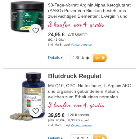
90-Tage-Vorrat: Arginin Alpha Ketoglutarat
(AAKG) Pulver von Biotikon besteht aus
zwei wichtigen Elementen: L-Arginin und
Alpha-Ketoglutarat (AKG). Verschiedene
3 kaufen, ein 4. gratis
Anbieter verkaufen dieses Produkt in
unterschiedlicher Zusammensetzung der
24,95 €
270 Gramm
beiden Stoffe. Biotikon bietet das
(92,41 €/kg)
hochkonzentrierte Arginin-AKG im
inkl. MwSt. zzgl
Versandkosten
optimalen 1:1-Verhältnis an. Das heißt
50% Arginin und volle 50% AKG. Alpha-
Details
Ketoglutarat (AKG) ist ein wertvoller
Wirkstoff, der eine zentrale Rolle im
Energiestoffwechsel und in der Longevity
Blutdruck Regulat
Forschung spielt. Diese spezielle Form
von L-Arginin wird auch im Sportbereich
Mit Q10, OPC, Nattokinase, L-Arginin AKG
geschätzt. Arginin ist in Kombination mit
und organisch gebundenem Kalium,
AKG besonders bioverfügbar. Frei von
welches zum Erhalt eines normalen
jeglichen Zusatzstoffen und in einer
Blutdrucks beiträgt.
3 kaufen, ein 4. gratis
aluminiumfreien Versiegelung verpackt,
bietet es eine hochwertige Quelle der
39,95 €
120 Kapseln
Aminosäure Arginin. Hergestellt in
(487,20 €/kg, 0,33 €/Kapsel)
Deutschland unter höchsten
inkl. MwSt. zzgl
Versandkosten
Qualitätsstandards und gewonnen durch
Fermentation.
Details