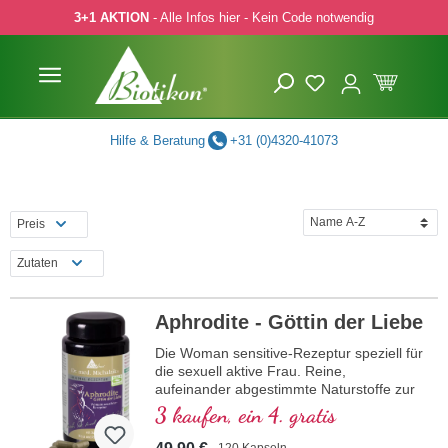
3+1 AKTION
- Alle Infos hier - Kein Code notwendig
 Hauptinhalt springen
Zur Suche springen
Zur Hauptnavigation springen
Hilfe & Beratung
+31 (0)4320-41073
Preis
Zutaten
Aphrodite - Göttin der Liebe
Die Woman sensitive-Rezeptur speziell für
die sexuell aktive Frau. Reine,
aufeinander abgestimmte Naturstoffe zur
Unterstützung der Weiblichkeit.
3 kaufen, ein 4. gratis
120 Kapseln