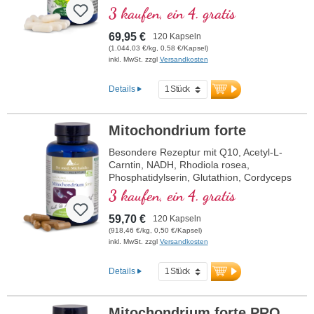
3 kaufen, ein 4. gratis
69,95 €
120 Kapseln
(1.044,03 €/kg, 0,58 €/Kapsel)
inkl. MwSt. zzgl
Versandkosten
Details
Mitochondrium forte
Besondere Rezeptur mit Q10, Acetyl-L-
Carntin, NADH, Rhodiola rosea,
Phosphatidylserin, Glutathion, Cordyceps
und Kupfer, welches zu einem normalen
3 kaufen, ein 4. gratis
Stoffwechsel zur Energiegewinnung
beiträgt (in Form von ATP in der
59,70 €
120 Kapseln
Zellatmungskette).
(918,46 €/kg, 0,50 €/Kapsel)
inkl. MwSt. zzgl
Versandkosten
Details
Mitochondrium forte PRO