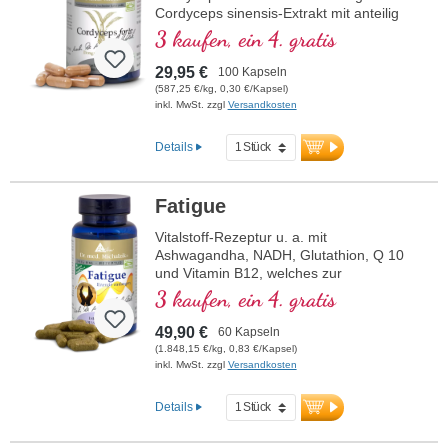
Cordyceps sinensis-Extrakt mit anteilig
400 mg Polysacchariden pro Tagesdosis
3 kaufen, ein 4. gratis
(3 Kapseln). Dieses hochwertige
Nahrungsergänzungsmittel ist frei von
29,95 €
100 Kapseln
Zusätzen und wird in Deutschland
(587,25 €/kg, 0,30 €/Kapsel)
hergestellt. Die Versiegelung ist
inkl. MwSt. zzgl
Versandkosten
aluminiumfrei.
Details
mehr Informationen zu Cordyceps
forte
Fatigue
Frei von Zusätzen
Über 20-jährige Produktionserfahrung
Vitalstoff-Rezeptur u. a. mit
und Anwendung von Biotikon Produkten
Ashwagandha, NADH, Glutathion, Q 10
Von Ärzten entwickelt und überwacht
und Vitamin B12, welches zur
Schonende Herstellung
Verringerung von Müdigkeit und
3 kaufen, ein 4. gratis
Hypoallergen durch Biotikon-
Ermüdung beiträgt.
Spezialtechnologie
49,90 €
60 Kapseln
Vegane Kapseln frei von PEG und
(1.848,15 €/kg, 0,83 €/Kapsel)
Carrageen
inkl. MwSt. zzgl
Versandkosten
Höchster Standard in der
Lebensmittelsicherheit: HACCP & ISO
Details
9001
Nachhaltiger, plastikfreier Versand