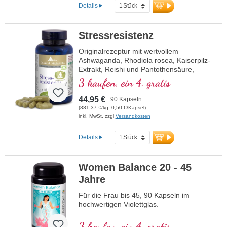
Details
Stressresistenz
Originalrezeptur mit wertvollem
Ashwaganda, Rhodiola rosea, Kaiserpilz-
Extrakt, Reishi und Pantothensäure,
welche zu einer normalen geistigen
3 kaufen, ein 4. gratis
Leistung beiträgt. Vitamin E trägt zum
Schutz der Zellen vor oxidativem Stress
44,95 €
90 Kapseln
bei.
(881,37 €/kg, 0,50 €/Kapsel)
inkl. MwSt. zzgl
Versandkosten
Details
Women Balance 20 - 45
Jahre
Für die Frau bis 45, 90 Kapseln im
hochwertigen Violettglas.
3 kaufen, ein 4. gratis