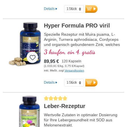
Details
Hyper Formula PRO viril
Spezielle Rezeptur mit Muira puama, L-
Arginin, Turnera aphrodisiaca, Cordyceps
und organisch gebundenem Zink, welches
zum Erhalt einer normalen
3 kaufen, ein 4. gratis
Zeugungsfähigkeit und zu einem
normalen Testosteronspiegel im Blut
89,95 €
120 Kapseln
beiträgt.
(1.033,91 €/kg, 0,75 €/Kapsel)
inkl. MwSt. zzgl
Versandkosten
Details
Durchschnittliche Bewertung von 5 von 5 Sternen
Leber-Rezeptur
Wertvolle Zutaten in optimaler Dosierung
für Ihre Lebergesundheit mit SOD aus
Melonenextrakt.