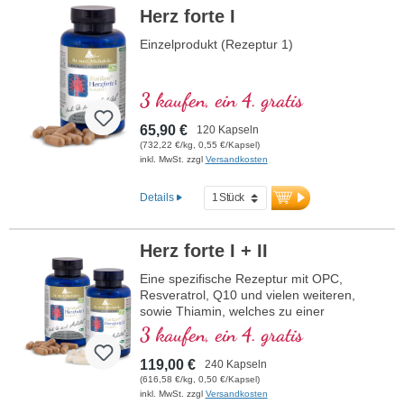
Versiegelung aluminiumfrei
Herz forte I
Höchste Reinheit und Qualität
Unser erfahrenes Experten-Team betreut
Einzelprodukt (Rezeptur 1)
Sie gerne jederzeit.
Ihre Gesundheit liegt uns am Herzen
3 kaufen, ein 4. gratis
65,90 €
120 Kapseln
(732,22 €/kg, 0,55 €/Kapsel)
inkl. MwSt. zzgl
Versandkosten
Details
Herz forte I + II
Eine spezifische Rezeptur mit OPC,
Resveratrol, Q10 und vielen weiteren,
sowie Thiamin, welches zu einer
normalen Herzfunktion beiträgt. (Rezeptur
3 kaufen, ein 4. gratis
1 und Rezeptur 2)
119,00 €
240 Kapseln
(616,58 €/kg, 0,50 €/Kapsel)
inkl. MwSt. zzgl
Versandkosten