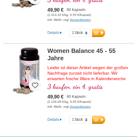
49,90 €
90 Kapseln
(1.313,16 €/kg, 0,55 €/Kapsel)
inkl. MwSt. zzgl
Versandkosten
Details
Women Balance 45 - 55
Jahre
Leider ist dieser Artikel wegen der großen
Nachfrage zurzeit nicht lieferbar. Wir
erwarten frische Ware in Kalenderwoche
29/2026.
3 kaufen, ein 4. gratis
Für die Frau von 45 - 55 Jahren,
49,90 €
90 Kapseln
90 Kapseln im hochwertigen Violettglas.
(1.134,09 €/kg, 0,55 €/Kapsel)
inkl. MwSt. zzgl
Versandkosten
Details