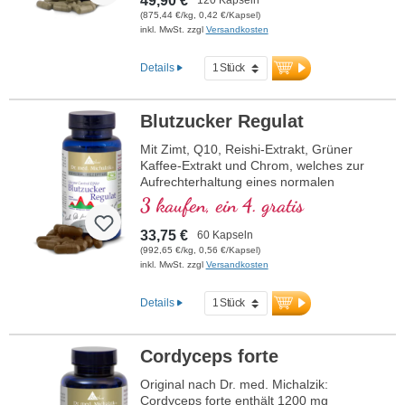
49,90 €
(875,44 €/kg, 0,42 €/Kapsel)
inkl. MwSt. zzgl
Versandkosten
Details
Blutzucker Regulat
Mit Zimt, Q10, Reishi-Extrakt, Grüner
Kaffee-Extrakt und Chrom, welches zur
Aufrechterhaltung eines normalen
Blutzuckerspiegels beiträgt.
3 kaufen, ein 4. gratis
33,75 €
60 Kapseln
(992,65 €/kg, 0,56 €/Kapsel)
inkl. MwSt. zzgl
Versandkosten
Details
Cordyceps forte
Original nach Dr. med. Michalzik:
Cordyceps forte enthält 1200 mg