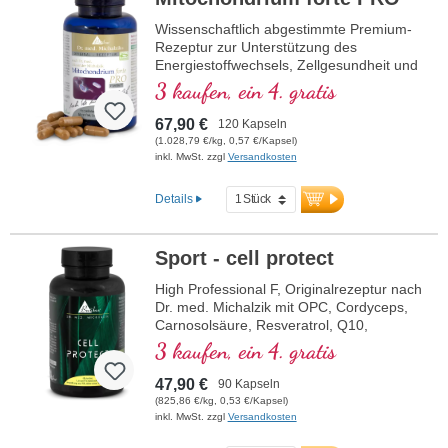
Wissenschaftlich abgestimmte Premium-
Rezeptur zur Unterstützung des
Energiestoffwechsels, Zellgesundheit und
die Zellatmung in den Mitochondrien.
3 kaufen, ein 4. gratis
Enthält Resveratrol, OPC, Q10, NADH
und Thiamin zur Förderung des
67,90 €
120 Kapseln
Energiestoffwechsels sowie bioaktive
(1.028,79 €/kg, 0,57 €/Kapsel)
Folsäure (Methyltetrahydrofolat), die
inkl. MwSt. zzgl
Versandkosten
direkt verwendet werden kann. Mit R-
Alpha-Liponsäure in der wertvollen
Details
Sodium-R-Lipoat-Form. Vegan,
gentechnikfrei und in Deutschland
produziert. Aluminiumfreie Versiegelung
Sport - cell protect
und über 20 Jahre Erfahrung garantieren
höchste Qualität. Von Ärzten entwickelt.
High Professional F, Originalrezeptur nach
Dr. med. Michalzik mit OPC, Cordyceps,
mehr Informationen zu
Carnosolsäure, Resveratrol, Q10,
Mitochondrium forte PRO
Glutathion, NADH, Omega 3, Granatapfel
3 kaufen, ein 4. gratis
und reinem Vitamin C
47,90 €
90 Kapseln
(825,86 €/kg, 0,53 €/Kapsel)
inkl. MwSt. zzgl
Versandkosten