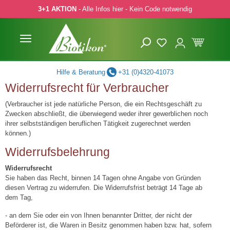
3+1 AKTION
- Alle Infos hier - Kein Code notwendig
 Hauptinhalt springen
Zur Suche springen
Zur Hauptnavigation springen
Hilfe & Beratung
+31 (0)4320-41073
Widerrufsrecht für Verbraucher
(Verbraucher ist jede natürliche Person, die ein Rechtsgeschäft zu
Zwecken abschließt, die überwiegend weder ihrer gewerblichen noch
ihrer selbstständigen beruflichen Tätigkeit zugerechnet werden
können.)
Widerrufsbelehrung
Widerrufsrecht
Sie haben das Recht, binnen 14 Tagen ohne Angabe von Gründen
diesen Vertrag zu widerrufen. Die Widerrufsfrist beträgt 14 Tage ab
dem Tag,
- an dem Sie oder ein von Ihnen benannter Dritter, der nicht der
Beförderer ist, die Waren in Besitz genommen haben bzw. hat, sofern