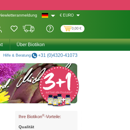
€
EURO
Newletteranmeldung
0,00 €
kt
Über Biotikon
+31 (0)4320-41073
Hilfe & Beratung
®
Ihre Biotikon
-Vorteile:
Qualität