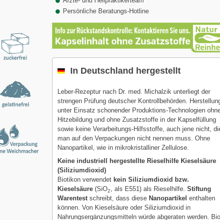
Ärzte- und Heilpraktikerteam
Persönliche Beratungs-Hotline
In Deutschland hergestellt
Leber-Rezeptur nach Dr. med. Michalzik unterliegt der
strengen Prüfung deutscher Kontrollbehörden. Herstellun
unter Einsatz schonender Produktions-Technologien ohn
Hitzebildung und ohne Zusatzstoffe in der Kapselfüllung
sowie keine Verarbeitungs-Hilfsstoffe, auch jene nicht, di
man auf den Verpackungen nicht nennen muss. Ohne
Nanopartikel, wie in mikrokristalliner Zellulose.
Keine industriell hergestellte Rieselhilfe Kieselsäure
(Siliziumdioxid)
Biotikon verwendet
kein Siliziumdioxid bzw.
Kieselsäure
(SiO
, als E551) als Rieselhilfe.
Stiftung
2
Warentest
schreibt, dass diese
Nanopartikel
enthalten
können. Von Kieselsäure oder Siliziumdioxid in
Nahrungsergänzungsmitteln würde abgeraten werden. Bi