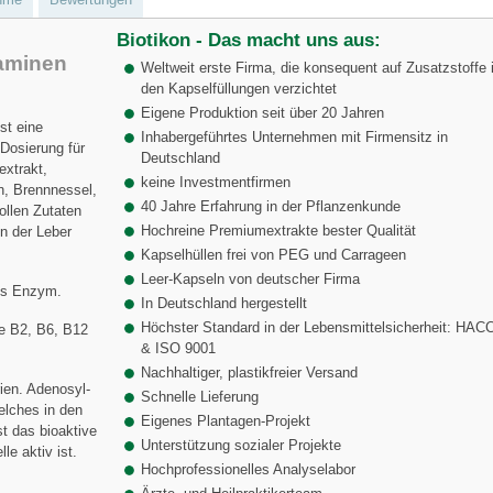
Biotikon - Das macht uns aus:
taminen
Weltweit erste Firma, die konsequent auf Zusatzstoffe 
den Kapselfüllungen verzichtet
Eigene Produktion seit über 20 Jahren
st eine
Inhabergeführtes Unternehmen mit Firmensitz in
 Dosierung für
Deutschland
xtrakt,
keine Investmentfirmen
n, Brennnessel,
40 Jahre Erfahrung in der Pflanzenkunde
ollen Zutaten
Hochreine Premiumextrakte bester Qualität
n der Leber
Kapselhüllen frei von PEG und Carrageen
Leer-Kapseln von deutscher Firma
ges Enzym.
In Deutschland hergestellt
Höchster Standard in der Lebensmittelsicherheit: HAC
ne B2, B6, B12
& ISO 9001
Nachhaltiger, plastikfreier Versand
ien. Adenosyl-
Schnelle Lieferung
elches in den
Eigenes Plantagen-Projekt
st das bioaktive
Unterstützung sozialer Projekte
e aktiv ist.
Hochprofessionelles Analyselabor