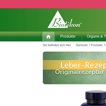
 Hauptinhalt springen
Zur Suche springen
Zur Hauptnavigation springen
Produkte
Organe & 
Sie befinden sich hier:
Startseite
Produkte