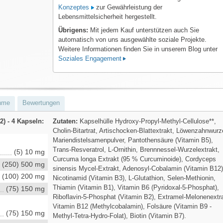
Konzeptes
zur Gewährleistung der
Lebensmittelsicherheit hergestellt.
Übrigens:
Mit jedem Kauf unterstützen auch Sie
automatisch von uns ausgewählte soziale Projekte.
Weitere Informationen finden Sie in unserem Blog unter
Soziales Engagement
hme
Bewertungen
2) - 4 Kapseln:
Zutaten:
Kapselhülle Hydroxy-Propyl-Methyl-Cellulose**,
Cholin-Bitartrat, Artischocken-Blattextrakt, Löwenzahnwurz
Mariendistelsamenpulver, Pantothensäure (Vitamin B5),
Trans-Resveratrol, L-Ornithin, Brennnessel-Wurzelextrakt,
(5) 10 mg
Curcuma longa Extrakt (95 % Curcuminoide), Cordyceps
(250) 500 mg
sinensis Mycel-Extrakt, Adenosyl-Cobalamin (Vitamin B12)
(100) 200 mg
Nicotinamid (Vitamin B3), L-Glutathion, Selen-Methionin,
Thiamin (Vitamin B1), Vitamin B6 (Pyridoxal-5-Phosphat),
(75) 150 mg
Riboflavin-5-Phosphat (Vitamin B2), Extramel-Melonenextr
Vitamin B12 (Methylcobalamin), Folsäure (Vitamin B9 -
(75) 150 mg
Methyl-Tetra-Hydro-Folat), Biotin (Vitamin B7).