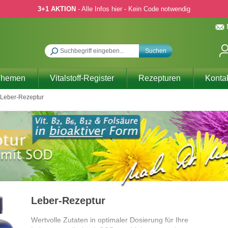
3+1 AKTION
- Alle Infos hier - Kein Code notwendig
Suchen
Themen
Vitalstoff-Register
Rezepturen
Konta
Leber-Rezeptur
Leber-Rezeptur
Wertvolle Zutaten in optimaler Dosierung für Ihre