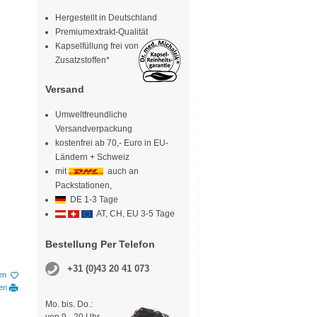
Hergestellt in Deutschland
Premiumextrakt-Qualität
Kapselfüllung frei von
Zusatzstoffen*
Versand
Umweltfreundliche
Versandverpackung
kostenfrei ab 70,- Euro in EU-
Ländern + Schweiz
mit
auch an
Packstationen,
DE 1-3 Tage
AT, CH, EU 3-5 Tage
Bestellung Per Telefon
+31 (0)43 20 41 073
en
ken
Mo. bis. Do.: