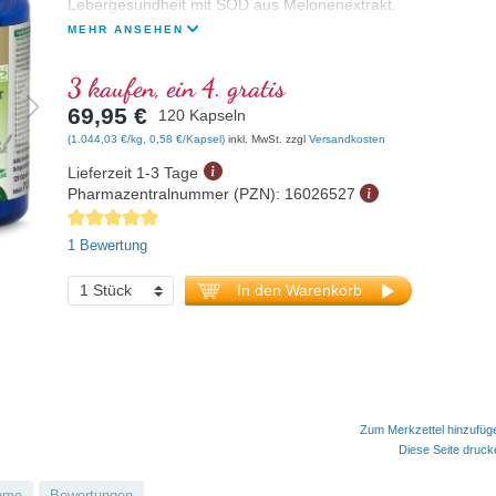
Lebergesundheit mit SOD aus Melonenextrakt.
MEHR ANSEHEN
3 kaufen, ein 4. gratis
69,95 €
120 Kapseln
(1.044,03 €/kg, 0,58 €/Kapsel)
inkl. MwSt. zzgl
Versandkosten
Lieferzeit 1-3 Tage
Pharmazentralnummer (PZN):
16026527
Durchschnittliche Bewertung von 5 von 5 Sternen
1 Bewertung
In den Warenkorb
Zum Merkzettel hinzufüg
Diese Seite druc
hme
Bewertungen