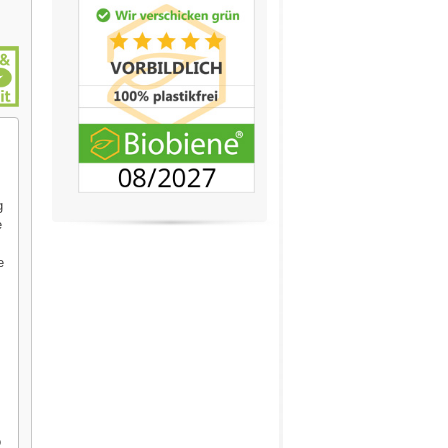
g
e
e
o