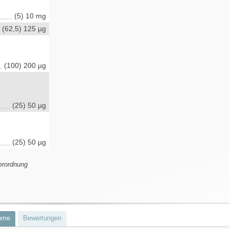
(5) 10 mg
(62,5) 125 µg
(100) 200 µg
(25) 50 µg
(25) 50 µg
erordnung
hme
Bewertungen