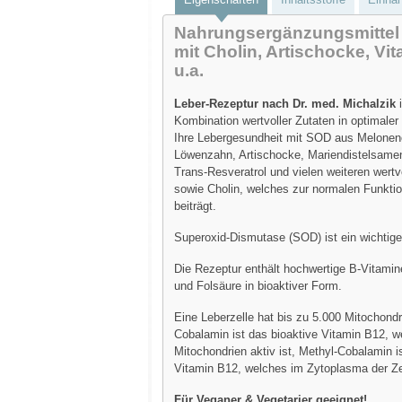
Nahrungsergänzungsmittel
mit Cholin, Artischocke, Vi
u.a.
Leber-Rezeptur nach Dr. med. Michalzik
i
Kombination wertvoller Zutaten in optimaler
Ihre Lebergesundheit mit SOD aus Melonene
Löwenzahn, Artischocke, Mariendistelsame
Trans-Resveratrol und vielen weiteren wertv
sowie Cholin, welches zur normalen Funktio
beiträgt.
Superoxid-Dismutase (SOD) ist ein wichti
Die Rezeptur enthält hochwertige B-Vitami
und Folsäure in bioaktiver Form.
Eine Leberzelle hat bis zu 5.000 Mitochondr
Cobalamin ist das bioaktive Vitamin B12, w
Mitochondrien aktiv ist, Methyl-Cobalamin i
Vitamin B12, welches im Zytoplasma der Zell
Für Veganer & Vegetarier geeignet!