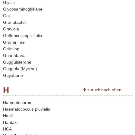
Glycin
Glycosaminoglykane
Goji
Granatapfel
Graviola
Griffonia simplicifolia
Grüner Tee
Grünlipp
Guanábana
Guggulsterone
Guggulu (Myrrhe)
Guyabano
H
zurück nach oben
Haematochrom
Haematococcus pluvialis
Haldi
Haritaki
HCA