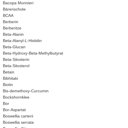
Bacopa Monnieri
Bärenschote
BCAA
Berberin
Berberitze
Beta-Alanin
Beta-Alanyl-L-Histidin
Beta-Glucan
Beta-Hydroxy-Beta-Methylbutyrat
Beta-Sitosterin
Beta-Sitosterol
Betain
Bibhitaki
Biotin
Bis-demethoxy-Curcumin
Bockshornklee
Bor
Bor-Aspartat
Boswellia carterii
Boswellia serrata