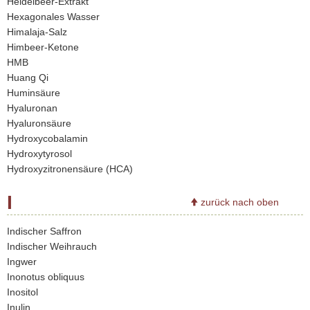
Heidelbeer-Extrakt
Hexagonales Wasser
Himalaja-Salz
Himbeer-Ketone
HMB
Huang Qi
Huminsäure
Hyaluronan
Hyaluronsäure
Hydroxycobalamin
Hydroxytyrosol
Hydroxyzitronensäure (HCA)
I
zurück nach oben
Indischer Saffron
Indischer Weihrauch
Ingwer
Inonotus obliquus
Inositol
Inulin