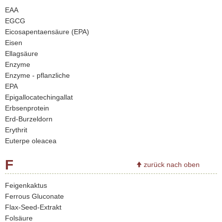
EAA
EGCG
Eicosapentaensäure (EPA)
Eisen
Ellagsäure
Enzyme
Enzyme - pflanzliche
EPA
Epigallocatechingallat
Erbsenprotein
Erd-Burzeldorn
Erythrit
Euterpe oleacea
F
zurück nach oben
Feigenkaktus
Ferrous Gluconate
Flax-Seed-Extrakt
Folsäure