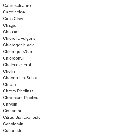
Carnosolsäure
Carotinoide
Cat’s Claw
Chaga
Chitosan
Chlorella vulgaris
Chlorogenic acid
Chlorogensäure
Chlorophyll
Cholecalciferol
Cholin
Chondroitin-Sulfat
Chrom
Chrom Picolinat
Chromium Picolinat
Chrysin
Cinnamon
Citrus Bioflavonoide
Cobalamin
Cobamide