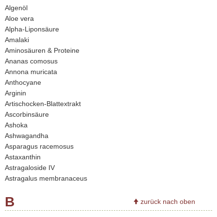
Algenöl
Aloe vera
Alpha-Liponsäure
Amalaki
Aminosäuren & Proteine
Ananas comosus
Annona muricata
Anthocyane
Arginin
Artischocken-Blattextrakt
Ascorbinsäure
Ashoka
Ashwagandha
Asparagus racemosus
Astaxanthin
Astragaloside IV
Astragalus membranaceus
B
zurück nach oben