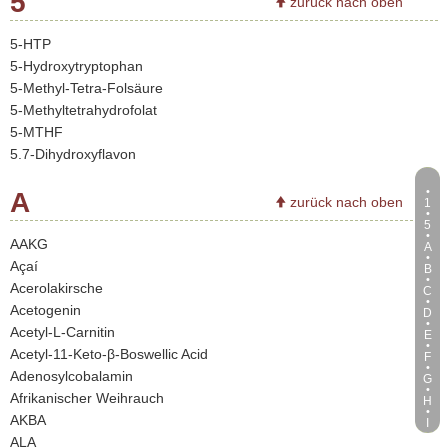
5
zurück nach oben
5-HTP
5-Hydroxytryptophan
5-Methyl-Tetra-Folsäure
5-Methyltetrahydrofolat
5-MTHF
5.7-Dihydroxyflavon
A
zurück nach oben
1
5
AAKG
A
Açaí
B
Acerolakirsche
C
Acetogenin
D
Acetyl-L-Carnitin
E
Acetyl‐11‐Keto‐β‐Boswellic Acid
F
Adenosylcobalamin
G
Afrikanischer Weihrauch
H
AKBA
I
ALA