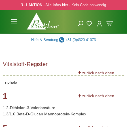
3+1 AKTION
- Alle Infos hier - Kein Code notwendig
 Hauptinhalt springen
Zur Suche springen
Zur Hauptnavigation springen
Hilfe & Beratung
+31 (0)4320-41073
Vitalstoff-Register
zurück nach oben
Triphala
1
zurück nach oben
1.2-Dithiolan-3-Valeriansäure
1.3/1.6 Beta-D-Glucan Mannoprotein-Komplex