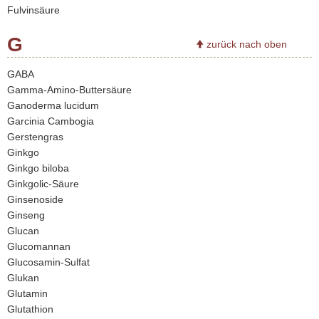
Fulvinsäure
G
zurück nach oben
GABA
Gamma-Amino-Buttersäure
Ganoderma lucidum
Garcinia Cambogia
Gerstengras
Ginkgo
Ginkgo biloba
Ginkgolic-Säure
Ginsen­oside
Ginseng
Glucan
Glucomannan
Glucosamin-Sulfat
Glukan
Glutamin
Glutathion