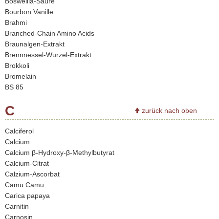
Boswellia-Säure
Bourbon Vanille
Brahmi
Branched-Chain Amino Acids
Braunalgen-Extrakt
Brennnessel-Wurzel-Extrakt
Brokkoli
Bromelain
BS 85
C
zurück nach oben
Calciferol
Calcium
Calcium β-Hydroxy-β-Methylbutyrat
Calcium-Citrat
Calzium-Ascorbat
Camu Camu
Carica papaya
Carnitin
Carnosin