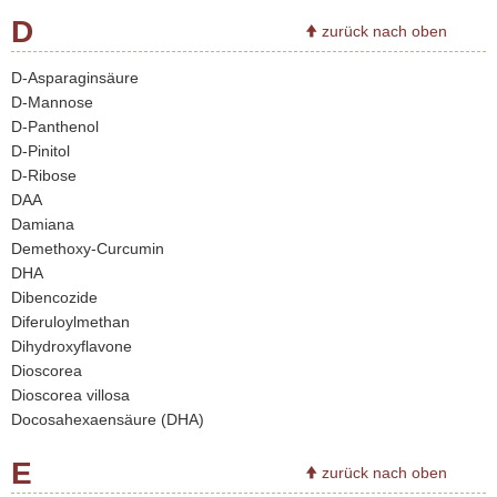
D
zurück nach oben
D-Asparaginsäure
D-Mannose
D-Panthenol
D-Pinitol
D-Ribose
DAA
Damiana
Demethoxy-Curcumin
DHA
Dibencozide
Diferuloylmethan
Dihydroxyflavone
Dioscorea
Dioscorea villosa
Docosahexaensäure (DHA)
E
zurück nach oben