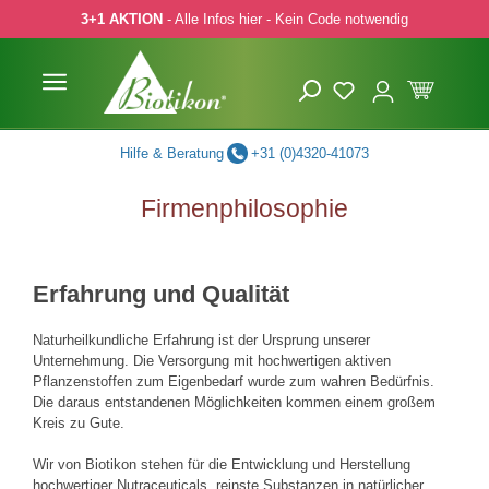
3+1 AKTION
- Alle Infos hier - Kein Code notwendig
 Hauptinhalt springen
Zur Suche springen
Zur Hauptnavigation springen
Hilfe & Beratung
+31 (0)4320-41073
Firmenphilosophie
Erfahrung und Qualität
Naturheilkundliche Erfahrung ist der Ursprung unserer
Unternehmung. Die Versorgung mit hochwertigen aktiven
Pflanzenstoffen zum Eigenbedarf wurde zum wahren Bedürfnis.
Die daraus entstandenen Möglichkeiten kommen einem großem
Kreis zu Gute.
Wir von Biotikon stehen für die Entwicklung und Herstellung
hochwertiger Nutraceuticals, reinste Substanzen in natürlicher