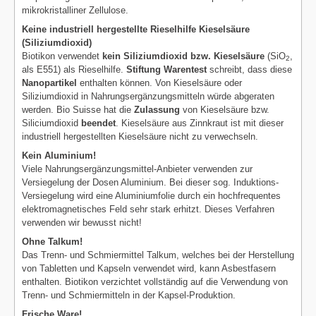
mikrokristalliner Zellulose.
Keine industriell hergestellte Rieselhilfe Kieselsäure
(Siliziumdioxid)
Biotikon verwendet
kein Siliziumdioxid bzw. Kieselsäure
(SiO
,
2
als E551) als Rieselhilfe.
Stiftung Warentest
schreibt, dass diese
Nanopartikel
enthalten können. Von Kieselsäure oder
Siliziumdioxid in Nahrungsergänzungsmitteln würde abgeraten
werden. Bio Suisse hat die
Zulassung
von Kieselsäure bzw.
Siliciumdioxid
beendet
. Kieselsäure aus Zinnkraut ist mit dieser
industriell hergestellten Kieselsäure nicht zu verwechseln.
Kein Aluminium!
Viele Nahrungsergänzungsmittel-Anbieter verwenden zur
Versiegelung der Dosen Aluminium. Bei dieser sog. Induktions-
Versiegelung wird eine Aluminiumfolie durch ein hochfrequentes
elektromagnetisches Feld sehr stark erhitzt. Dieses Verfahren
verwenden wir bewusst nicht!
Ohne Talkum!
Das Trenn- und Schmiermittel Talkum, welches bei der Herstellung
von Tabletten und Kapseln verwendet wird, kann Asbestfasern
enthalten. Biotikon verzichtet vollständig auf die Verwendung von
Trenn- und Schmiermitteln in der Kapsel-Produktion.
Frische Ware!