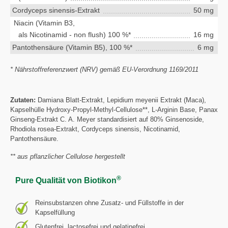
Cordyceps sinensis-Extrakt
50 mg
Niacin (Vitamin B3,
als Nicotinamid - non flush) 100 %*
16 mg
Pantothensäure (Vitamin B5), 100 %*
6 mg
* Nährstoffreferenzwert (NRV) gemäß EU-Verordnung 1169/2011
Zutaten:
Damiana Blatt-Extrakt, Lepidium meyenii Extrakt (Maca),
Kapselhülle Hydroxy-Propyl-Methyl-Cellulose**, L-Arginin Base, Panax
Ginseng-Extrakt C. A. Meyer standardisiert auf 80% Ginsenoside,
Rhodiola rosea-Extrakt, Cordyceps sinensis, Nicotinamid,
Pantothensäure.
** aus pflanzlicher Cellulose hergestellt
®
Pure Qualität von Biotikon
Reinsubstanzen ohne Zusatz- und Füllstoffe in der
Kapselfüllung
Glutenfrei, lactosefrei und gelatinefrei