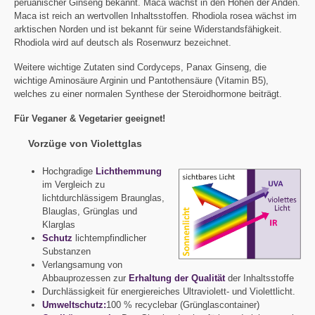
peruanischer Ginseng bekannt. Maca wächst in den Höhen der Anden.
Maca ist reich an wertvollen Inhaltsstoffen. Rhodiola rosea wächst im
arktischen Norden und ist bekannt für seine Widerstandsfähigkeit.
Rhodiola wird auf deutsch als Rosenwurz bezeichnet.
Weitere wichtige Zutaten sind Cordyceps, Panax Ginseng, die
wichtige Aminosäure Arginin und Pantothensäure (Vitamin B5),
welches zu einer normalen Synthese der Steroidhormone beiträgt.
Für Veganer & Vegetarier geeignet!
Vorzüge von Violettglas
Hochgradige
Lichthemmung
im Vergleich zu
lichtdurchlässigem Braunglas,
Blauglas, Grünglas und
Klarglas
Schutz
lichtempfindlicher
Substanzen
Verlangsamung von
Abbauprozessen zur
Erhaltung der Qualität
der Inhaltsstoffe
Durchlässigkeit für energiereiches Ultraviolett- und Violettlicht.
Umweltschutz:
100 % recyclebar (Grünglascontainer)