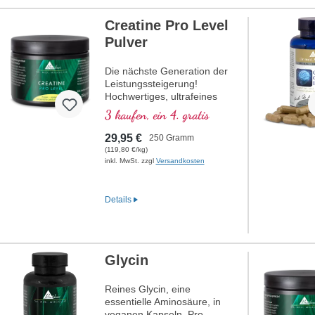
hochwertiger Vitalstoffe.
mehr Informationen zu
Creatine Pro Level
Calciumcitrat
Pulver
Die nächste Generation der
Leistungssteigerung!
Hochwertiges, ultrafeines
Creatin-Monohydrat mit dem
3 kaufen, ein 4. gratis
Bioverstärker D-Pinitol für
eine verbesserte Aufnahme.
29,95 €
250 Gramm
Unterstützt maximale
(119,80 €/kg)
Muskelkraft, Power und
inkl. MwSt. zzgl
Versandkosten
Regeneration – ideal für
intensives Training und
Muskelaufbau. Perfekt löslich,
Details
flexibel dosierbar für deine
individuellen Bedürfnisse.
Entwickelt mit über 20 Jahren
Erfahrung, vegan, ohne
Glycin
künstliche Zusätze und in
Deutschland produziert.
Reines Glycin, eine
Mehr Informationen zu
essentielle Aminosäure, in
Creatine Pro Level
veganen Kapseln. Pro