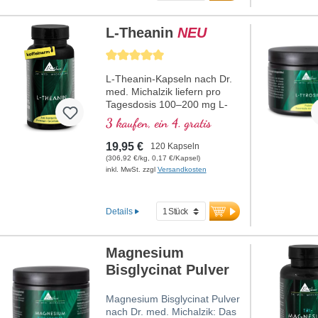
Hormonsystem und bei der
Signalübertragung in
L-Theanin
NEU
Nervenzellen. Unsere vegane
Rezeptur enthält
Durchschnittliche Bewertung von 5 von 5 Sternen
ausschließlich hochwertigen
Rohstoff natürlichen
L-Theanin-Kapseln nach Dr.
Ursprungs – ohne Zusätze,
med. Michalzik liefern pro
laborgeprüft und
Tagesdosis 100–200 mg L-
aluminiumfrei verpackt.
Theanin aus hochwertigem,
3 kaufen, ein 4. gratis
mehr Informationen zu
koffeinarmem Grüntee-
Inositol
Extrakt und enthalten
19,95 €
120 Kapseln
zusätzlich Magnesium in
(306,92 €/kg, 0,17 €/Kapsel)
organisch gebundener Form
inkl. MwSt. zzgl
Versandkosten
(Magnesium-Bisglycinat).
Grüner Tee (Camellia
sinensis) wird in Asien seit
Details
Jahrhunderten geschätzt und
zeichnet sich durch seinen
Gehalt an L-Theanin aus –
Magnesium
einer natürlichen Aminosäure,
Bisglycinat Pulver
die ausschließlich in dieser
Pflanze vorkommt. Unser
Premium-Grüntee-Extrakt
Magnesium Bisglycinat Pulver
wird besonders schonend
nach Dr. med. Michalzik: Das