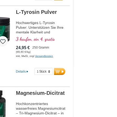
Nahrungsergänzungsmittel
Kalium Citrat
Hergestellt in Deutschland
Ohne Zusätze, vegan
L-Tyrosin Pulver
Verpackung aus HDPE,
frei von Weichmachern
Hochwertiges L-Tyrosin
Pulver: Unterstützen Sie Ihre
mentale Klarheit und
Konzentration mit dieser
3 kaufen, ein 4. gratis
reinen, veganen Aminosäure.
L-Tyrosin ist entscheidend für
24,95 €
250 Gramm
die Bildung von
(99,80 €/kg)
Neurotransmittern und ideal
inkl. MwSt. zzgl
Versandkosten
bei intensiver geistiger
Anstrengung oder Stress.
Einfach löslich und
Details
geschmacksneutral – perfekt
für Smoothies, Shakes oder
pur. Entwickelt von Ärzten,
produziert in Deutschland, mit
Magnesium-Dicitrat
über 20 Jahren Erfahrung in
der
Nahrungsergänzungsmittel-
Hochkonzentriertes
Herstellung.
wasserfreies Magnesiumcitrat
– Tri-Magnesium-Dicitrat – in
mehr Informationen zu L-