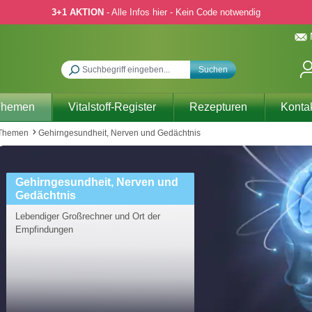
3+1 AKTION
- Alle Infos hier - Kein Code notwendig
Suchen
Themen
Vitalstoff-Register
Rezepturen
Konta
 Themen
Gehirngesundheit, Nerven und Gedächtnis
Gehirngesundheit, Nerven und
Gedächtnis
Lebendiger Großrechner und Ort der
Empfindungen