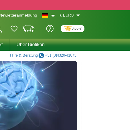
€
EURO
Newletteranmeldung
0,00 €
kt
Über Biotikon
Hilfe & Beratung
+31 (0)4320-41073