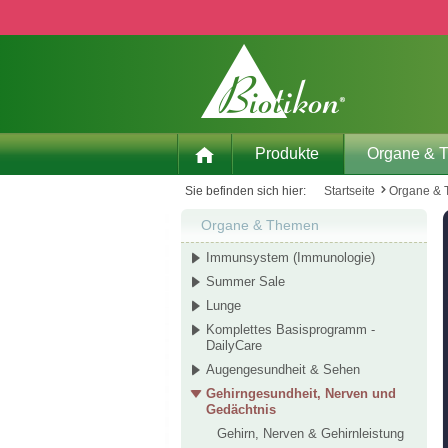
 Hauptinhalt springen
Zur Suche springen
Zur Hauptnavigation springen
Produkte
Organe & 
Sie befinden sich hier:
Startseite
Organe &
Organe & Themen
Immunsystem (Immunologie)
Summer Sale
Lunge
Komplettes Basisprogramm -
DailyCare
Augengesundheit & Sehen
Gehirngesundheit, Nerven und
Gedächtnis
Gehirn, Nerven & Gehirnleistung