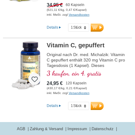
34,95 €
60 Kapseln
(621,11 €/kg, 0,47 €/Kapsel)
inkl. MwSt. zzgl
Versandkosten
Details
Vitamin C, gepuffert
Original nach Dr. med. Michalzik: Vitamin
C gepuffert enthält 320 mg Vitamin C pro
Tagesdosis (1 Kapsel). Dieses
hochwertige Nahrungsergänzungsmittel
3 kaufen, ein 4. gratis
ist frei von Zusatzstoffen und wird in
Deutschland hergestellt. Die Versiegelung
24,95 €
120 Kapseln
ist aluminiumfrei.
(430,17 €/kg, 0,21 €/Kapsel)
inkl. MwSt. zzgl
Versandkosten
mehr Informationen zu Vitamin C
gepuffert
Details
AGB
Zahlung & Versand
Impressum
Datenschutz