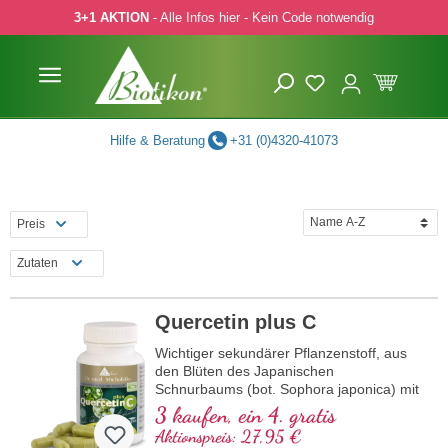
3+1 AKTION
- Alle Infos hier - Kein Code notwendig
 Hauptinhalt springen
Zur Suche springen
Zur Hauptnavigation springen
Hilfe & Beratung
+31 (0)4320-41073
Preis
Zutaten
Quercetin plus C
Wichtiger sekundärer Pflanzenstoff, aus
den Blüten des Japanischen
Schnurbaums (bot. Sophora japonica) mit
95 % reinem Quercetin kombiniert mit
3 kaufen, ein 4. gratis
magenfreundlichem Vitamin C.
Aktionspreis: 27,95 €