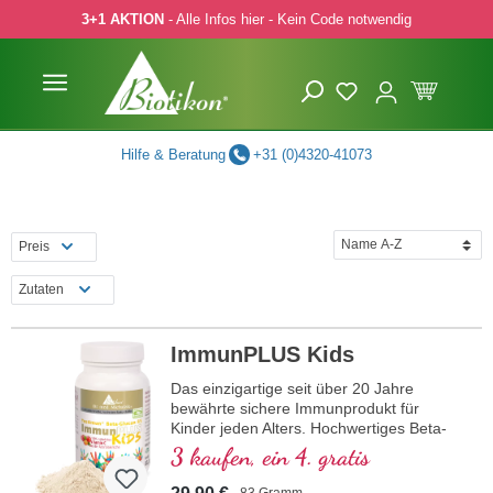
3+1 AKTION
- Alle Infos hier - Kein Code notwendig
 Hauptinhalt springen
Zur Suche springen
Zur Hauptnavigation springen
Hilfe & Beratung
+31 (0)4320-41073
Preis
Zutaten
ImmunPLUS Kids
Das einzigartige seit über 20 Jahre
bewährte sichere Immunprodukt für
Kinder jeden Alters. Hochwertiges Beta-
Glukan in Deutschland hergestellt mit
3 kaufen, ein 4. gratis
größtem Reinheitsgrad. Bio-Acerola-
Kischpulver als optimale natürliche
83 Gramm