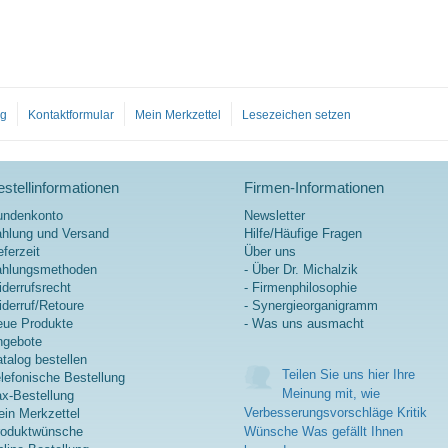
og
Kontaktformular
Mein Merkzettel
Lesezeichen setzen
stellinformationen
Firmen-Informationen
undenkonto
Newsletter
hlung und Versand
Hilfe/Häufige Fragen
eferzeit
Über uns
ahlungsmethoden
- Über Dr. Michalzik
derrufsrecht
- Firmenphilosophie
derruf/Retoure
- Synergieorganigramm
ue Produkte
- Was uns ausmacht
ngebote
talog bestellen
Teilen Sie uns hier Ihre
lefonische Bestellung
Meinung mit, wie
x-Bestellung
Verbesserungsvorschläge Kritik
in Merkzettel
roduktwünsche
Wünsche Was gefällt Ihnen