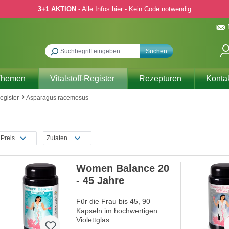
3+1 AKTION
- Alle Infos hier - Kein Code notwendig
Suchen
Themen
Vitalstoff-Register
Rezepturen
Konta
Register
Asparagus racemosus
Preis
Zutaten
Women Balance 20
- 45 Jahre
Für die Frau bis 45, 90
Kapseln im hochwertigen
Violettglas.