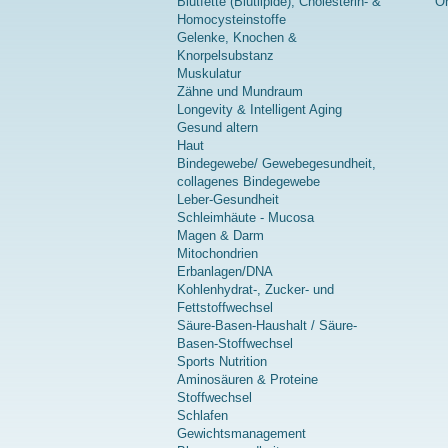
Blutfette (Blutlipide), Cholesterin- &
On
Homocysteinstoffe
Gelenke, Knochen &
Knorpelsubstanz
Muskulatur
Zähne und Mundraum
Longevity & Intelligent Aging
Gesund altern
Haut
Bindegewebe/ Gewebegesundheit,
collagenes Bindegewebe
Leber-Gesundheit
Schleimhäute - Mucosa
Magen & Darm
Mitochondrien
Erbanlagen/DNA
Kohlenhydrat-, Zucker- und
Fettstoffwechsel
Säure-Basen-Haushalt / Säure-
Basen-Stoffwechsel
Sports Nutrition
Aminosäuren & Proteine
Stoffwechsel
Schlafen
Gewichtsmanagement