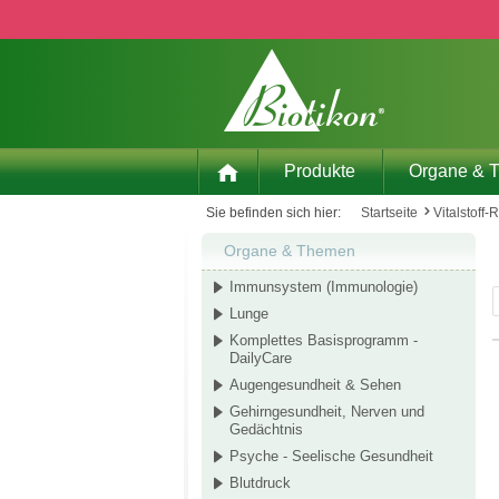
 Hauptinhalt springen
Zur Suche springen
Zur Hauptnavigation springen
Produkte
Organe & 
Sie befinden sich hier:
Startseite
Vitalstoff-
Organe & Themen
Immunsystem (Immunologie)
Lunge
Komplettes Basisprogramm -
DailyCare
Augengesundheit & Sehen
Gehirngesundheit, Nerven und
Gedächtnis
Psyche - Seelische Gesundheit
Blutdruck