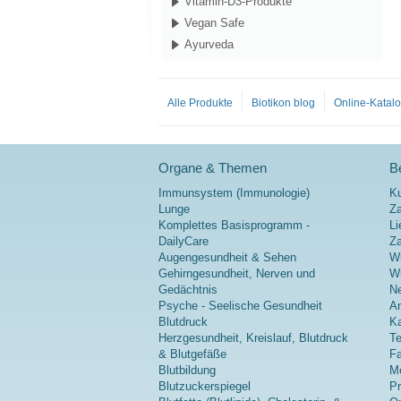
Vitamin-D3-Produkte
Vegan Safe
Ayurveda
Alle Produkte
Biotikon blog
Online-Katal
Organe & Themen
Be
Immunsystem (Immunologie)
K
Lunge
Za
Komplettes Basisprogramm -
Li
DailyCare
Z
Augengesundheit & Sehen
Wi
Gehirngesundheit, Nerven und
Wi
Gedächtnis
Ne
Psyche - Seelische Gesundheit
A
Blutdruck
Ka
Herzgesundheit, Kreislauf, Blutdruck
Te
& Blutgefäße
Fa
Blutbildung
Me
Blutzuckerspiegel
P