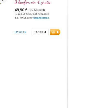
frische Ware in
3 kaufen, ein 4. gratis
Kalenderwoche 29/2026.
49,90 €
90 Kapseln
Für die Frau von 45 - 55
(1.134,09 €/kg, 0,55 €/Kapsel)
Jahren, 90 Kapseln im
inkl. MwSt. zzgl
Versandkosten
hochwertigen Violettglas.
Details