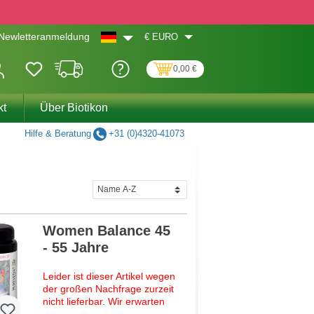
€
EURO
Newletteranmeldung
0,00 €
kt
Über Biotikon
Hilfe & Beratung
+31 (0)4320-41073
Women Balance 45
- 55 Jahre
Leider ist dieser Artikel wegen
der großen Nachfrage zurzeit
nicht lieferbar. Wir erwarten