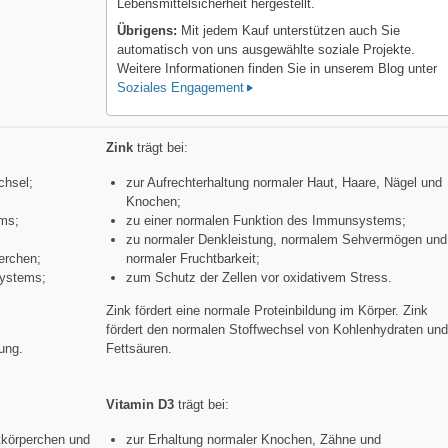
Lebensmittelsicherheit hergestellt.
Übrigens:
Mit jedem Kauf unterstützen auch Sie
automatisch von uns ausgewählte soziale Projekte.
Weitere Informationen finden Sie in unserem Blog unter
Soziales Engagement
Zink
trägt bei:
chsel;
zur Aufrechterhaltung normaler Haut, Haare, Nägel und
;
Knochen;
ems;
zu einer normalen Funktion des Immunsystems;
zu normaler Denkleistung, normalem Sehvermögen und
perchen;
normaler Fruchtbarkeit;
systems;
zum Schutz der Zellen vor oxidativem Stress.
Zink fördert eine normale Proteinbildung im Körper. Zink
fördert den normalen Stoffwechsel von Kohlenhydraten un
lung.
Fettsäuren.
Vitamin D3
trägt bei:
tkörperchen und
zur Erhaltung normaler Knochen, Zähne und