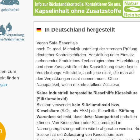
In Deutschland hergestellt
Vegan Safe Essentials
nach Dr. med. Michalzik unterliegt der strengen Prüfung
deutscher Kontrollbehörden. Herstellung unter Einsatz
schonender Produktions-Technologien ohne Hitzebildung
und ohne Zusatzstoffe in der Kapselfüllung sowie keine
onen zum
Verarbeitungs-Hilfsstoffe, auch jene nicht, die man auf
ekt finden
den Verpackungen nicht nennen muss. Ohne
gan-
Nanopartikel, wie in mikrokristalliner Zellulose.
Keine industriell hergestellte Rieselhilfe Kieselsäure
(Siliziumdioxid)
Biotikon verwendet
kein Siliziumdioxid bzw.
Kieselsäure
(SiO
, als E551) als Rieselhilfe.
Stiftung
2
Warentest
schreibt, dass diese
Nanopartikel
enthalten
können. Von Kieselsäure oder Siliziumdioxid in
Nahrungsergänzungsmitteln würde abgeraten werden. Bi
Suisse hat die
Zulassung
von Kieselsäure bzw.