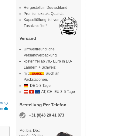
Hergestellt in Deutschland
Premiumextrakt-Qualität
Kapselfüllung frei von
Zusatzstoffen*
Versand
Umweltfreundliche
Versandverpackung
kostenfrei ab 70,- Euro in EU-
Ländern + Schweiz
mit
auch an
Packstationen,
DE 1-3 Tage
AT, CH, EU 3-5 Tage
en
Bestellung Per Telefon
ken
+31 (0)43 20 41 073
Mo. bis. Do.: