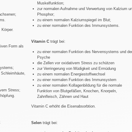
Muskelfunktion;
zur normalen Aufnahme und Verwertung von Kalzium u
achsenen;
Phosphor;
ms.
zu einem normalen Kalziumspiegel im Blut;
zu einer normalen Funktion des Immunsystems.
 Körper.
Vitamin C
trägt bei:
tiven Form als
zu einer normalen Funktion des Nervensystems und de
Psyche
;
die Zellen vor oxidativem Stress zu schützen
systems;
zur Verringerung von Müdigkeit und Ermüdung
d Schleimhäute,
zu einem normalen Energiestoffwechsel
zu einer normalen Funktion des Immunsystem
zu einer normalen Kollagenbildung für die normale
ivem Stress;
Funktion von Blutgefäßen, Knochen, Knorpeln,
chöpfung.
Zahnfleisch, Zähnen und Haut
Vitamin C erhöht die Eisenabsorbtion.
;
Selen
trägt bei: