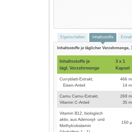
Eigenschaften
Inhaltsstoffe
Einna
Inhaltsstoffe je täglicher Verzehrmenge, 
Inhaltsstoffe je
3 x 1
tägl. Verzehrmenge
Kapsel
Curryblatt-Extrakt,
466 m
Eisen-Anteil
14 m
Camu Camu-Extrakt,
269 m
Vitamin C-Anteil
35 m
Vitamin B12, biologisch
aktiv, aus Adenosyl- und
150 
Methylcobalamin
(Verhältnis 1 : 1)