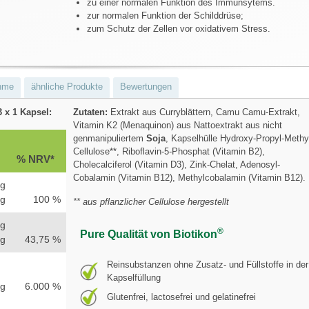
zu einer normalen Funktion des Immunsytems.
zur normalen Funktion der Schilddrüse;
zum Schutz der Zellen vor oxidativem Stress.
hme
ähnliche Produkte
Bewertungen
3 x 1 Kapsel:
Zutaten:
Extrakt aus Curryblättern, Camu Camu-Extrakt,
Vitamin K2 (Menaquinon) aus Nattoextrakt aus nicht
genmanipuliertem
Soja
, Kapselhülle Hydroxy-Propyl-Methy
Cellulose**, Riboflavin-5-Phosphat (Vitamin B2),
% NRV*
Cholecalciferol (Vitamin D3), Zink-Chelat, Adenosyl-
Cobalamin (Vitamin B12), Methylcobalamin (Vitamin B12).
g
g
100 %
** aus pflanzlicher Cellulose hergestellt
g
®
Pure Qualität von Biotikon
g
43,75 %
Reinsubstanzen ohne Zusatz- und Füllstoffe in der
Kapselfüllung
µg
6.000 %
Glutenfrei, lactosefrei und gelatinefrei