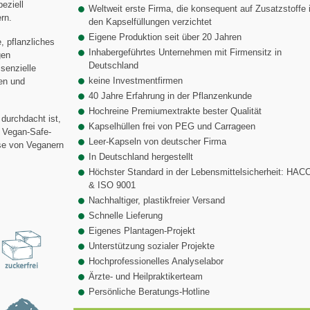
eziell
Weltweit erste Firma, die konsequent auf Zusatzstoffe 
rn.
den Kapselfüllungen verzichtet
Eigene Produktion seit über 20 Jahren
, pflanzliches
Inhabergeführtes Unternehmen mit Firmensitz in
gen
Deutschland
senzielle
keine Investmentfirmen
en und
40 Jahre Erfahrung in der Pflanzenkunde
Hochreine Premiumextrakte bester Qualität
durchdacht ist,
Kapselhüllen frei von PEG und Carrageen
 Vegan-Safe-
Leer-Kapseln von deutscher Firma
sse von Veganern
In Deutschland hergestellt
Höchster Standard in der Lebensmittelsicherheit: HAC
& ISO 9001
Nachhaltiger, plastikfreier Versand
Schnelle Lieferung
Eigenes Plantagen-Projekt
Unterstützung sozialer Projekte
Hochprofessionelles Analyselabor
Ärzte- und Heilpraktikerteam
Persönliche Beratungs-Hotline