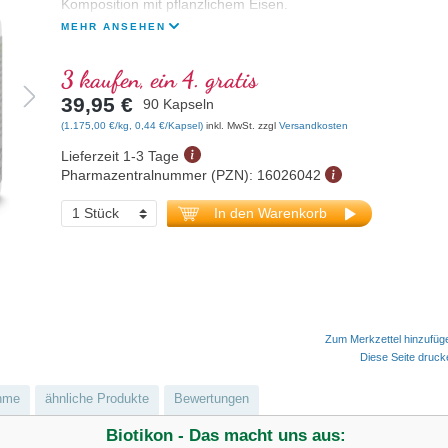
Komposition mit pflanzlichem Eisen.
MEHR ANSEHEN
3 kaufen, ein 4. gratis
39,95 €
90 Kapseln
(1.175,00 €/kg, 0,44 €/Kapsel)
inkl. MwSt. zzgl
Versandkosten
Lieferzeit 1-3 Tage
Pharmazentralnummer (PZN):
16026042
In den Warenkorb
Zum Merkzettel hinzufüg
Diese Seite druc
hme
ähnliche Produkte
Bewertungen
Biotikon - Das macht uns aus: