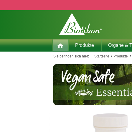
 Hauptinhalt springen
Zur Suche springen
Zur Hauptnavigation springen
Produkte
Organe & 
Sie befinden sich hier:
Startseite
Produkte