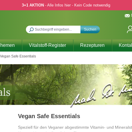
3+1 AKTION
- Alle Infos hier - Kein Code notwendig
Suchen
Themen
Vitalstoff-Register
Rezepturen
Konta
Vegan Safe Essentials
Vegan Safe Essentials
Speziell für den Veganer abgestimmte Vitamin- und Mineralst