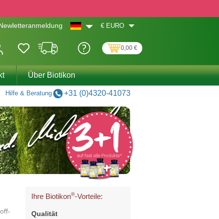
€
EURO
Newletteranmeldung
0,00 €
kt
Über Biotikon
+31 (0)4320-41073
Hilfe & Beratung
®
Ihre Biotikon
-Vorteile:
off-
Qualität