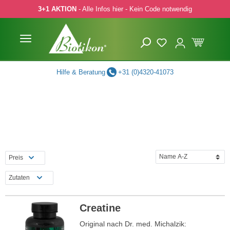
3+1 AKTION
- Alle Infos hier - Kein Code notwendig
 Hauptinhalt springen
Zur Suche springen
Zur Hauptnavigation springen
Hilfe & Beratung
+31 (0)4320-41073
Preis
Zutaten
Creatine
Original nach Dr. med. Michalzik: