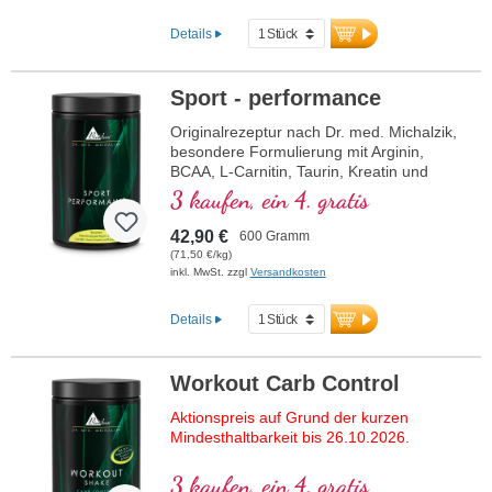
täglich, je nach Trainingsintensität
Produktionserfahrung.
& Regeneration
Frei von künstlichen Zusätzen, vegan
Ideal für Muskelaufbau & hochintensives
Details
und gentechnikfrei
Training
Hergestellt in Deutschland mit
Perfekt löslich & angenehm im
aluminiumfreier Versiegelung
Geschmack
Sport - performance
Über 20 Jahre Erfahrung in der
Flexibel dosierbar – ideal für Shakes
Entwicklung hochwertiger
Originalrezeptur nach Dr. med. Michalzik,
oder pur
Nahrungsergänzungsmittel
besondere Formulierung mit Arginin,
100 % rein, vegan & ohne Zusätze
BCAA, L-Carnitin, Taurin, Kreatin und
Von Ärzten entwickelt, in Deutschland
Magnesium.
3 kaufen, ein 4. gratis
produziert
Über 20 Jahre Erfahrung – Qualität, die
42,90 €
600 Gramm
überzeugt
(71,50 €/kg)
inkl. MwSt. zzgl
Versandkosten
Details
Workout Carb Control
Aktionspreis auf Grund der kurzen
Mindesthaltbarkeit bis 26.10.2026.
3 kaufen, ein 4. gratis