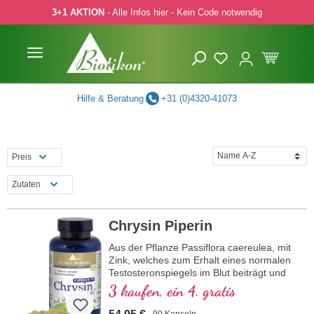
3+1 AKTION
- Alle Infos hier - Kein Code notwendig
 Hauptinhalt springen
Zur Suche springen
Zur Hauptnavigation springen
Hilfe & Beratung
+31 (0)4320-41073
Preis
Zutaten
Chrysin Piperin
Aus der Pflanze Passiflora caereulea, mit
Zink, welches zum Erhalt eines normalen
Testosteronspiegels im Blut beiträgt und
mit Piperin
3 kaufen, ein 4. gratis
90 Kapseln