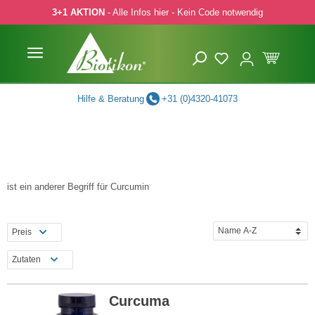
3+1 AKTION
- Alle Infos hier - Kein Code notwendig
 Hauptinhalt springen
Zur Suche springen
Zur Hauptnavigation springen
Hilfe & Beratung
+31 (0)4320-41073
ist ein anderer Begriff für Curcumin
Preis
Zutaten
Curcuma