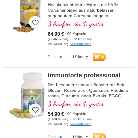
Hochkonzentrierter Extrakt mit 95 %
Curcuminoiden aus naturbelassen
angebautem Curcuma longa in
Kombination mit Schwarzpfefferextrakt,
3 kaufen, ein 4. gratis
ebenfalls aus naturbelassenem Anbau, im
hochwertigen Violettglas.
64,90 €
90 Kapseln
(1.046,77 €/kg, 0,72 €/Kapsel)
inkl. MwSt. zzgl
Versandkosten
Details
Immunforte professional
Der besondere Immun-Booster mit Beta-
Glucan, Resveratrol, Quercetin, Rhodiola
rosea, Curcuma longa-Extrakt, EGCG,
und Piperin-Extrakt. Vitamin D3, Vitamin
3 kaufen, ein 4. gratis
C, Selen und Zink tragen zu einer
normalen Funktion des Immunsystems
54,90 €
90 Kapseln
bei.
(1.168,09 €/kg, 0,61 €/Kapsel)
inkl. MwSt. zzgl
Versandkosten
Details