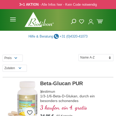
3+1 AKTION
- Alle Infos hier - Kein Code notwendig
 Hauptinhalt springen
Zur Suche springen
Zur Hauptnavigation springen
Hilfe & Beratung
+31 (0)4320-41073
Preis
Zutaten
Beta-Glucan PUR
Yestimun
®
1/3-1/6-Beta-D-Glukan, durch ein
besonders schonendes
Extraktionsverfahren hergestellt
3 kaufen, ein 4. gratis
60 Kapseln