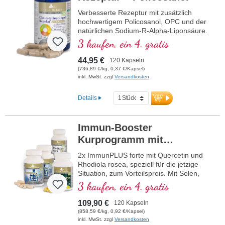
Verbesserte Rezeptur mit zusätzlich
hochwertigem Policosanol, OPC und der
natürlichen Sodium-R-Alpha-Liponsäure.
3 kaufen, ein 4. gratis
44,95 €
120 Kapseln
(736,89 €/kg, 0,37 €/Kapsel)
inkl. MwSt. zzgl
Versandkosten
Details
Immun-Booster
Kurprogramm mit
Quercetin
2x ImmunPLUS forte mit Quercetin und
Rhodiola rosea, speziell für die jetzige
Situation, zum Vorteilspreis. Mit Selen,
Zink, den Vitaminen C und D, welche zur
3 kaufen, ein 4. gratis
Förderung der normalen Funktion eines
gesunden Immunsystems beitragen.
109,90 €
120 Kapseln
(858,59 €/kg, 0,92 €/Kapsel)
inkl. MwSt. zzgl
Versandkosten