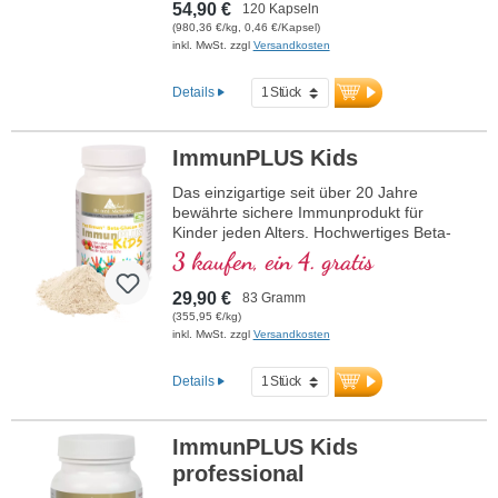
54,90 €
120 Kapseln
(980,36 €/kg, 0,46 €/Kapsel)
inkl. MwSt. zzgl
Versandkosten
Details
ImmunPLUS Kids
Das einzigartige seit über 20 Jahre
bewährte sichere Immunprodukt für
Kinder jeden Alters. Hochwertiges Beta-
Glukan in Deutschland hergestellt mit
3 kaufen, ein 4. gratis
größtem Reinheitsgrad. Bio-Acerola-
Kischpulver als optimale natürliche
29,90 €
83 Gramm
Vitamin C Quelle und Bio-Inulin. Guter
(355,95 €/kg)
Geschmack ohne jegliche Zusatzstoffe
inkl. MwSt. zzgl
Versandkosten
einrührbar oder direkt einzunehmen. Auch
Erwachsene können diese Produkt mit
Details
großem Erfolg einnehmen.
ImmunPLUS Kids
professional