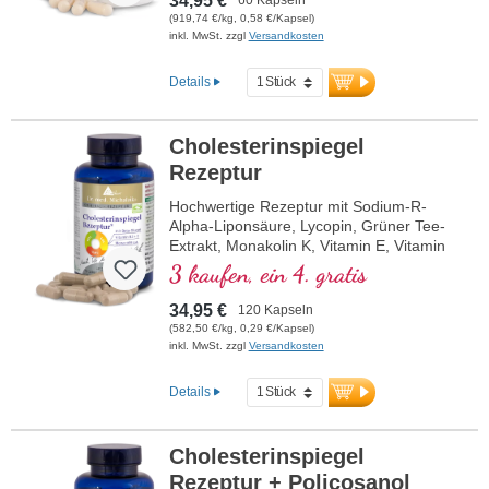
34,95 €
(919,74 €/kg, 0,58 €/Kapsel)
inkl. MwSt. zzgl
Versandkosten
Details
Cholesterinspiegel
Rezeptur
Hochwertige Rezeptur mit Sodium-R-
Alpha-Liponsäure, Lycopin, Grüner Tee-
Extrakt, Monakolin K, Vitamin E, Vitamin
B3 und Beta-Glucan.
3 kaufen, ein 4. gratis
34,95 €
120 Kapseln
(582,50 €/kg, 0,29 €/Kapsel)
inkl. MwSt. zzgl
Versandkosten
Details
Cholesterinspiegel
Rezeptur + Policosanol