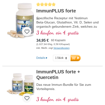
Reinheit Wert legen. Entwickelt von
Durchschnittliche Bewertung von 5 von 5 Sternen
Ärzten, eigene Produktion in Deutschland,
ImmunPLUS forte
vegan, gentechnikfrei und ohne künstliche
Zusätze. Aluminiumfreie Versiegelung,
Spezifische Rezeptur mit Yestimun
ISO und HACCP Zertifizierung und über
®
Beta-Glucan, Glutathion, Vit. D, Selen und
20 Jahre Erfahrung garantieren höchste
organisch gebundenem Zink, welches zu
Qualität.
einer normalen Funktion des
3 kaufen, ein 4. gratis
Immunsystems beiträgt.
mehr Informationen zu ImmunPLUS
Beta-Glucan 85
34,95 €
60 Kapseln
(1.027,94 €/kg, 0,58 €/Kapsel)
inkl. MwSt. zzgl
Versandkosten
Details
ImmunPLUS forte +
Quercetin
Das neue Immun-Bundle für Sie zum
Vorteilspreis.
3 kaufen, ein 4. gratis