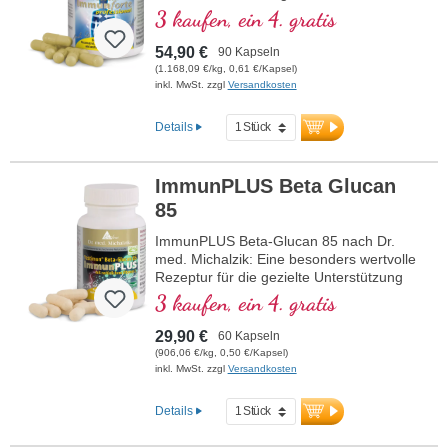
und Piperin-Extrakt. Vitamin D3, Vitamin
3 kaufen, ein 4. gratis
C, Selen und Zink tragen zu einer
normalen Funktion des Immunsystems
54,90 €
90 Kapseln
bei.
(1.168,09 €/kg, 0,61 €/Kapsel)
inkl. MwSt. zzgl
Versandkosten
Details
ImmunPLUS Beta Glucan
85
ImmunPLUS Beta-Glucan 85 nach Dr.
med. Michalzik: Eine besonders wertvolle
Rezeptur für die gezielte Unterstützung
Ihres Immunsystems. Enthält
3 kaufen, ein 4. gratis
hochwertiges Yestimun® 1,3/1,6-Beta-D-
Glucan mit einem hohen Beta-Glucan
29,90 €
60 Kapseln
Gehalt von 85 % und natürliches Vitamin
(906,06 €/kg, 0,50 €/Kapsel)
C aus CamuCamu. Die einzigartige
inkl. MwSt. zzgl
Versandkosten
Kombination aus Beta-Glucan und
natürlichem Vitamin C trägt zur normalen
Details
Funktion des Immunsystems bei. Perfekt
für alle, die auf höchste Qualität und