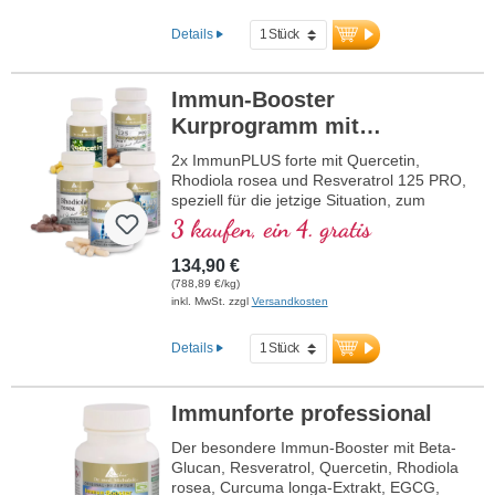
Details
Immun-Booster
Kurprogramm mit
Quercetin + Resveratrol
2x ImmunPLUS forte mit Quercetin,
Rhodiola rosea und Resveratrol 125 PRO,
speziell für die jetzige Situation, zum
Vorteilspreis. Mit Selen, Zink, den
3 kaufen, ein 4. gratis
Vitaminen C und D, welche zur Förderung
der normalen Funktion eines gesunden
134,90 €
Immunsystems beitragen.
(788,89 €/kg)
inkl. MwSt. zzgl
Versandkosten
Details
Immunforte professional
Der besondere Immun-Booster mit Beta-
Glucan, Resveratrol, Quercetin, Rhodiola
rosea, Curcuma longa-Extrakt, EGCG,