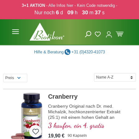
3+1 AKTION
- Alle Infos hier - Kein Code notwendig -
 Hauptinhalt springen
Zur Suche springen
Zur Hauptnavigation springen
6
09
30
37
Nur noch
d
h
m
s
Hilfe & Beratung
+31 (0)4320-41073
Preis
Cranberry
Cranberry Original nach Dr. med.
Michalzik, hochkonzentrierter Extrakt
(25:1) mit einem hohen Gehalt an
spezifischen Proanthocyanidinen von 72
3 kaufen, ein 4. gratis
mg pro Tagesdosis, bietet dieses Präparat
eine potente Quelle für sekundäre
19,90 €
90 Kapseln