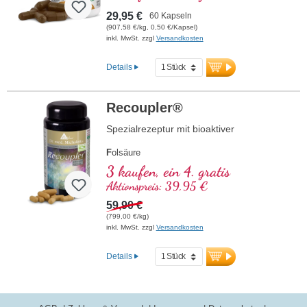
Die Versiegelung ist aluminiumfrei.
29,95 €
60 Kapseln
(907,58 €/kg, 0,50 €/Kapsel)
mehr Informationen zu Chaga
inkl. MwSt. zzgl
Versandkosten
Details
Recoupler®
Spezialrezeptur mit bioaktiver
F
olsäure
A
rginin
3 kaufen, ein 4. gratis
L
ycopin
Aktionspreis: 39,95 €
C
urcuma
C
59,90 €
urcumin
A
(799,00 €/kg)
scorbinsäure
inkl. MwSt. zzgl
Versandkosten
R
esveratrol
E
(Vitamin E)
B
(Vitamin B12)
Details