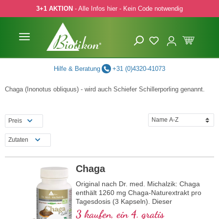
3+1 AKTION
- Alle Infos hier - Kein Code notwendig
 Hauptinhalt springen
Zur Suche springen
Zur Hauptnavigation springen
Hilfe & Beratung
+31 (0)4320-41073
Chaga (Inonotus obliquus) - wird auch Schiefer Schillerporling genannt.
Preis
Zutaten
Chaga
Original nach Dr. med. Michalzik: Chaga
enthält 1260 mg Chaga-Naturextrakt pro
Tagesdosis (3 Kapseln). Dieser
hochwertige Extrakt ist reich an wertvollen
3 kaufen, ein 4. gratis
Inhaltsstoffen und frei von Zusatzstoffen.