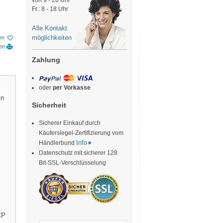
von 9 - 20 Uhr
Fr.: 8 - 18 Uhr
Alle Kontakt
möglichkeiten
en
ken
Zahlung
oder
per Vorkasse
in
Sicherheit
Sicherer Einkauf durch
Käufersiegel-Zertifizierung vom
Info
Händlerbund
Datenschutz mit sicherer 128
Bit-SSL-Verschlüsselung
CP