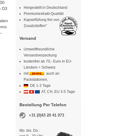
000
Hergestellt in Deutschland
n D3
Premiumextrakt-Qualität
Kapselfüllung frei von
alen
Zusatzstoffen*
tems
–
Versand
Umweltfreundliche
Versandverpackung
kostenfrei ab 70,- Euro in EU-
Ländern + Schweiz
mit
auch an
Packstationen,
DE 1-3 Tage
AT, CH, EU 3-5 Tage
Bestellung Per Telefon
+31 (0)43 20 41 073
Mo. bis. Do.: