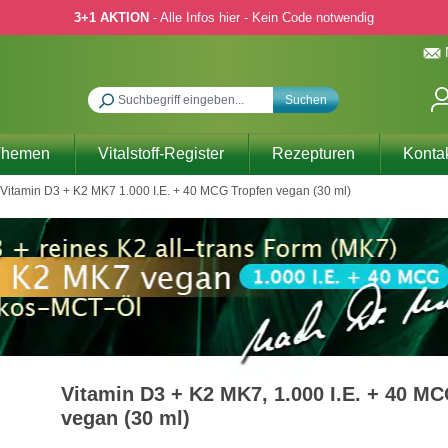
3+1 AKTION
- Alle Infos hier - Kein Code notwendig
Suchen
Themen
Vitalstoff-Register
Rezepturen
Konta
Vitamin D3 + K2 MK7 1.000 I.E. + 40 MCG Tropfen vegan (30 ml)
Vitamin D3 + K2 MK7, 1.000 I.E. + 40 M
vegan (30 ml)