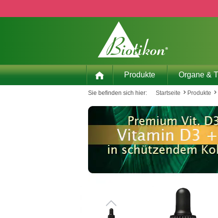
 Hauptinhalt springen
Zur Suche springen
Zur Hauptnavigation springen
Produkte
Organe & 
Sie befinden sich hier:
Startseite
Produkte