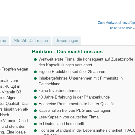
Zum Merkzettel hinzufüg
Diese Seite druc
hme
Alle Vit.-D3-Tropfen
Bewertungen
Biotikon - Das macht uns aus:
Weltweit erste Firma, die konsequent auf Zusatzstoffe 
den Kapselfüllungen verzichtet
G Tropfen vegan
Eigene Produktion seit über 25 Jahren
Inhabergeführtes Unternehmen mit Firmensitz in
bioaktivem
Deutschland
s, 40 µg) in
keine Investmentfirmen
e Vitamin D3
40 Jahre Erfahrung in der Pflanzenkunde
 aus Algen
er Qualität. Das
Hochreine Premiumextrakte bester Qualität
s bioaktiven all-
Kapselhüllen frei von PEG und Carrageen
 Hoch
Leer-Kapseln von deutscher Firma
he Vitamin D und
In Deutschland hergestellt
 und steht dem
Höchster Standard in der Lebensmittelsicherheit: HAC
ng. Eine ideale