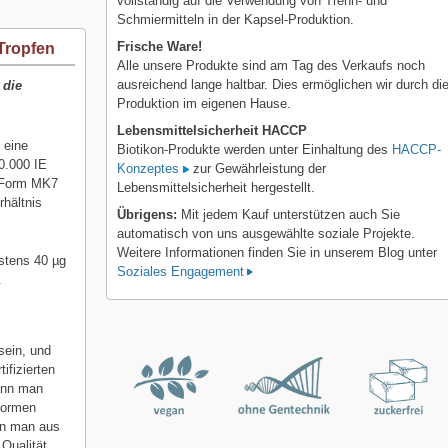
vollständig auf die Verwendung von Trenn- und
Schmiermitteln in der Kapsel-Produktion.
Frische Ware!
Tropfen
Alle unsere Produkte sind am Tag des Verkaufs noch
ausreichend lange haltbar. Dies ermöglichen wir durch di
 die
Produktion im eigenen Hause.
Lebensmittelsicherheit HACCP
 eine
Biotikon-Produkte werden unter Einhaltung des
HACCP-
0.000 IE
Konzeptes
zur Gewährleistung der
n Form MK7
Lebensmittelsicherheit hergestellt.
rhältnis
Übrigens:
Mit jedem Kauf unterstützen auch Sie
automatisch von uns ausgewählte soziale Projekte.
Weitere Informationen finden Sie in unserem Blog unter
stens 40 µg
Soziales Engagement
.
sein, und
tifizierten
kann man
Formen
nn man aus
Qualität