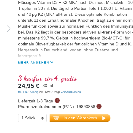
Flüssiges Vitamin D3 + K2 MK7 nach Dr. med. Michalzik – 1
Tropfen in 30 ml. Die tägliche Portion liefert 1.000 I.E. Vitami
und 40 μg K2 (MK7 all-trans). Diese optimale Kombination
unterstützt den Erhalt normaler Knochen, trägt zu einer norm
Muskelfunktion sowie zur normalen Funktion des Immunsys
bei. Das K2 liegt in der besonders aktiven all-trans-Form vor 
mindestens 99,7 %. Gelöst in hochwertigem Bio-MCT-Öl für
optimale Bioverfügbarkeit der fettlöslichen Vitamine D und K.
Hergestellt in Deutschland, vegan, ohne Zusätze und
laborgeprüft.
MEHR ANSEHEN
3 kaufen, ein 4. gratis
24,95 €
30 ml
(831,67 €/liter)
inkl. MwSt. zzgl
Versandkosten
Lieferzeit 1-3 Tage
Pharmazentralnummer (PZN):
19890858
In den Warenkorb