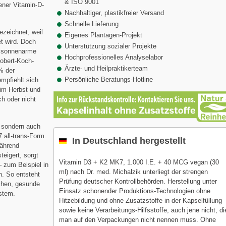
& ISO 9001
ener Vitamin-D-
Nachhaltiger, plastikfreier Versand
Schnelle Lieferung
ezeichnet, weil
Eigenes Plantagen-Projekt
et wird. Doch
Unterstützung sozialer Projekte
d sonnenarme
Hochprofessionelles Analyselabor
Robert-Koch-
Ärzte- und Heilpraktikerteam
 % der
Persönliche Beratungs-Hotline
mpfiehlt sich
 im Herbst und
h oder nicht
, sondern auch
 all-trans-Form.
In Deutschland hergestellt
Während
eigert, sorgt
Vitamin D3 + K2 MK7, 1.000 I.E. + 40 MCG vegan (30
– zum Beispiel in
ml) nach Dr. med. Michalzik unterliegt der strengen
. So entsteht
Prüfung deutscher Kontrollbehörden. Herstellung unter
ochen, gesunde
Einsatz schonender Produktions-Technologien ohne
stem.
Hitzebildung und ohne Zusatzstoffe in der Kapselfüllung
sowie keine Verarbeitungs-Hilfsstoffe, auch jene nicht, di
man auf den Verpackungen nicht nennen muss. Ohne