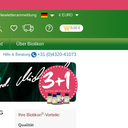
€
EURO
Newletteranmeldung
0,00 €
kt
Über Biotikon
+31 (0)4320-41073
Hilfe & Beratung
CG
®
Ihre Biotikon
-Vorteile:
Qualität