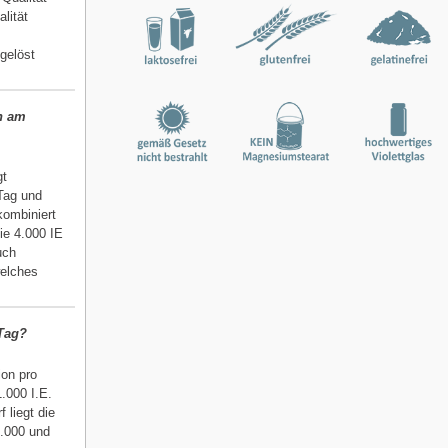
lität
gelöst
n am
gt
Tag und
kombiniert
ie 4.000 IE
uch
welches
 Tag?
ion pro
.000 I.E.
 liegt die
.000 und