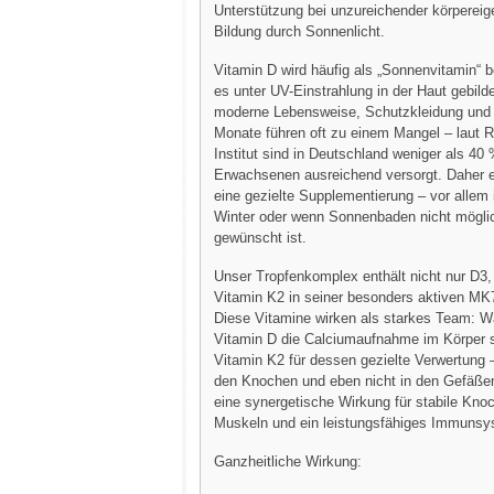
Unterstützung bei unzureichender körpereig
Bildung durch Sonnenlicht.
Vitamin D wird häufig als „Sonnenvitamin“ b
es unter UV-Einstrahlung in der Haut gebild
moderne Lebensweise, Schutzkleidung un
Monate führen oft zu einem Mangel – laut 
Institut sind in Deutschland weniger als 40
Erwachsenen ausreichend versorgt. Daher e
eine gezielte Supplementierung – vor allem
Winter oder wenn Sonnenbaden nicht möglic
gewünscht ist.
Unser Tropfenkomplex enthält nicht nur D3
Vitamin K2 in seiner besonders aktiven MK7
Diese Vitamine wirken als starkes Team: 
Vitamin D die Calciumaufnahme im Körper st
Vitamin K2 für dessen gezielte Verwertung 
den Knochen und eben nicht in den Gefäßen
eine synergetische Wirkung für stabile Kn
Muskeln und ein leistungsfähiges Immunsy
Ganzheitliche Wirkung: