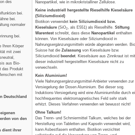
ion des
Nanopartikel, wie in mikrokristalliner Zellulose.
Keine industriell hergestellte Rieselhilfe Kieselsäure
lfunktion bei.
(Siliziumdioxid)
Zähne bei.
Biotikon verwendet
kein Siliziumdioxid bzw.
ltung normaler
Kieselsäure
(SiO
, als E551) als Rieselhilfe.
Stiftung
2
Warentest
schreibt, dass diese
Nanopartikel
enthalten
rinnung bei.
können. Von Kieselsäure oder Siliziumdioxid in
Nahrungsergänzungsmitteln würde abgeraten werden. Bi
e Ihren Körper
Suisse hat die
Zulassung
von Kieselsäure bzw.
ität mit zwei
Siliciumdioxid
beendet
. Kieselsäure aus Zinnkraut ist mi
neutral,
dieser industriell hergestellten Kieselsäure nicht zu
sis aus Bio-
verwechseln.
t das Produkt
 Menschen mit
Kein Aluminium!
Viele Nahrungsergänzungsmittel-Anbieter verwenden zur
Versiegelung der Dosen Aluminium. Bei dieser sog.
Induktions-Versiegelung wird eine Aluminiumfolie durch e
 in Deutschland
hochfrequentes elektromagnetisches Feld sehr stark
erhitzt. Dieses Verfahren verwenden wir bewusst nicht!
Ohne Talkum!
 eigenen
Das Trenn- und Schmiermittel Talkum, welches bei der
erden von den
Herstellung von Tabletten und Kapseln verwendet wird,
kann Asbestfasern enthalten. Biotikon verzichtet
 dient ihrer