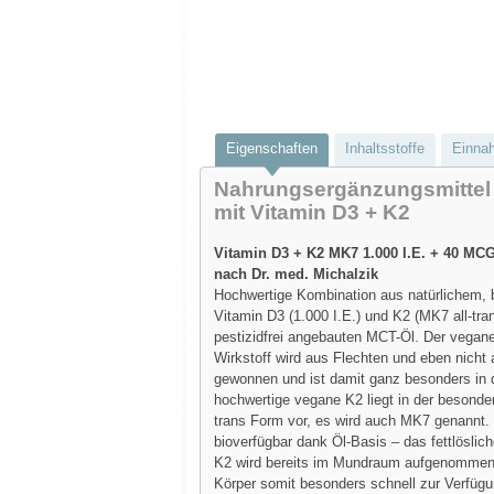
Eigenschaften
Inhaltsstoffe
Einna
Nahrungsergänzungsmittel
mit Vitamin D3 + K2
Vitamin D3 + K2 MK7 1.000 I.E. + 40 MC
nach Dr. med. Michalzik
Hochwertige Kombination aus natürlichem, 
Vitamin D3 (1.000 I.E.) und K2 (MK7 all-tran
pestizidfrei angebauten MCT-Öl. Der vegan
Wirkstoff wird aus Flechten und eben nicht
gewonnen und ist damit ganz besonders in d
hochwertige vegane K2 liegt in der besonder
trans Form vor, es wird auch MK7 genannt.
bioverfügbar dank Öl-Basis – das fettlöslic
K2 wird bereits im Mundraum aufgenommen
Körper somit besonders schnell zur Verfügu