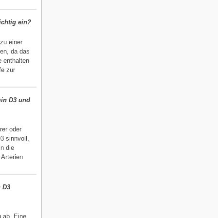
chtig ein?
zu einer
en, da das
e enthalten
fe zur
min D3 und
rer oder
3 sinnvoll,
n die
 Arterien
n D3
 ab. Eine