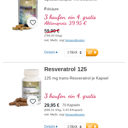
F
olsäure
A
rginin
3 kaufen, ein 4. gratis
L
ycopin
Aktionspreis: 39,95 €
C
urcuma
C
59,90 €
urcumin
A
(799,00 €/kg)
scorbinsäure
inkl. MwSt. zzgl
Versandkosten
R
esveratrol
E
(Vitamin E)
B
(Vitamin B12)
Details
Resveratrol 125
125 mg trans-Resveratrol je Kapsel
3 kaufen, ein 4. gratis
29,95 €
70 Kapseln
(696,51 €/kg, 0,43 €/Kapsel)
inkl. MwSt. zzgl
Versandkosten
Details