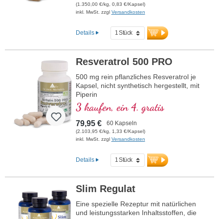
Zusatzstoffen und wird in Deutschland
(1.350,00 €/kg, 0,83 €/Kapsel)
hergestellt. Die Versiegelung ist
inkl. MwSt. zzgl
Versandkosten
aluminiumfrei.
Details
mehr Informationen zu Resveratrol
300 PRO
Resveratrol 500 PRO
500 mg rein pflanzliches Resveratrol je
Kapsel, nicht synthetisch hergestellt, mit
Piperin
3 kaufen, ein 4. gratis
79,95 €
60 Kapseln
(2.103,95 €/kg, 1,33 €/Kapsel)
inkl. MwSt. zzgl
Versandkosten
Details
Slim Regulat
Eine spezielle Rezeptur mit natürlichen
und leistungsstarken Inhaltsstoffen, die