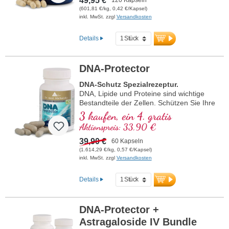
49,95 €
(601,81 €/kg, 0,42 €/Kapsel)
inkl. MwSt. zzgl
Versandkosten
Details
DNA-Protector
DNA-Schutz Spezialrezeptur.
DNA, Lipide und Proteine sind wichtige
Bestandteile der Zellen. Schützen Sie Ihre
Zellen vor oxidativem Stress mit
3 kaufen, ein 4. gratis
wertvollen Naturstoffen!
Aktionspreis: 33,90 €
39,90 €
60 Kapseln
(1.614,29 €/kg, 0,57 €/Kapsel)
inkl. MwSt. zzgl
Versandkosten
Details
DNA-Protector +
Astragaloside IV Bundle