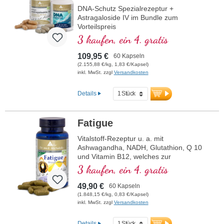
DNA-Schutz Spezialrezeptur +
Astragaloside IV im Bundle zum
Vorteilspreis
3 kaufen, ein 4. gratis
109,95 €
60 Kapseln
(2.155,88 €/kg, 1,83 €/Kapsel)
inkl. MwSt. zzgl
Versandkosten
Details
Fatigue
Vitalstoff-Rezeptur u. a. mit
Ashwagandha, NADH, Glutathion, Q 10
und Vitamin B12, welches zur
Verringerung von Müdigkeit und
3 kaufen, ein 4. gratis
Ermüdung beiträgt.
49,90 €
60 Kapseln
(1.848,15 €/kg, 0,83 €/Kapsel)
inkl. MwSt. zzgl
Versandkosten
Details