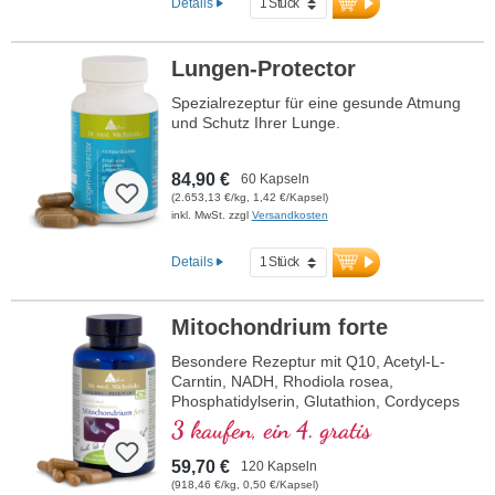
Details
Lungen-Protector
Spezialrezeptur für eine gesunde Atmung
und Schutz Ihrer Lunge.
84,90 €
60 Kapseln
(2.653,13 €/kg, 1,42 €/Kapsel)
inkl. MwSt. zzgl
Versandkosten
Details
Mitochondrium forte
Besondere Rezeptur mit Q10, Acetyl-L-
Carntin, NADH, Rhodiola rosea,
Phosphatidylserin, Glutathion, Cordyceps
und Kupfer, welches zu einem normalen
3 kaufen, ein 4. gratis
Stoffwechsel zur Energiegewinnung
beiträgt (in Form von ATP in der
59,70 €
120 Kapseln
Zellatmungskette).
(918,46 €/kg, 0,50 €/Kapsel)