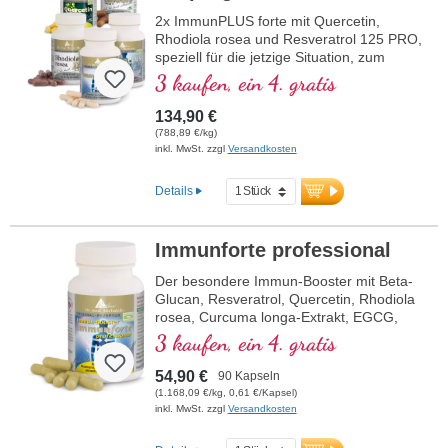
Quercetin + Resveratrol
2x ImmunPLUS forte mit Quercetin,
Rhodiola rosea und Resveratrol 125 PRO,
speziell für die jetzige Situation, zum
Vorteilspreis. Mit Selen, Zink, den
3 kaufen, ein 4. gratis
Vitaminen C und D, welche zur Förderung
der normalen Funktion eines gesunden
134,90 €
Immunsystems beitragen.
(788,89 €/kg)
inkl. MwSt. zzgl
Versandkosten
Details
Immunforte professional
Der besondere Immun-Booster mit Beta-
Glucan, Resveratrol, Quercetin, Rhodiola
rosea, Curcuma longa-Extrakt, EGCG,
und Piperin-Extrakt. Vitamin D3, Vitamin
3 kaufen, ein 4. gratis
C, Selen und Zink tragen zu einer
normalen Funktion des Immunsystems
54,90 €
90 Kapseln
bei.
(1.168,09 €/kg, 0,61 €/Kapsel)
inkl. MwSt. zzgl
Versandkosten