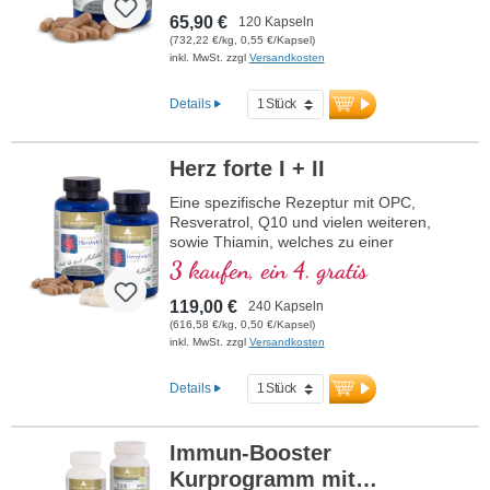
65,90 €
120 Kapseln
(732,22 €/kg, 0,55 €/Kapsel)
inkl. MwSt. zzgl
Versandkosten
Details
Herz forte I + II
Eine spezifische Rezeptur mit OPC,
Resveratrol, Q10 und vielen weiteren,
sowie Thiamin, welches zu einer
normalen Herzfunktion beiträgt. (Rezeptur
3 kaufen, ein 4. gratis
1 und Rezeptur 2)
119,00 €
240 Kapseln
(616,58 €/kg, 0,50 €/Kapsel)
inkl. MwSt. zzgl
Versandkosten
Details
Immun-Booster
Kurprogramm mit