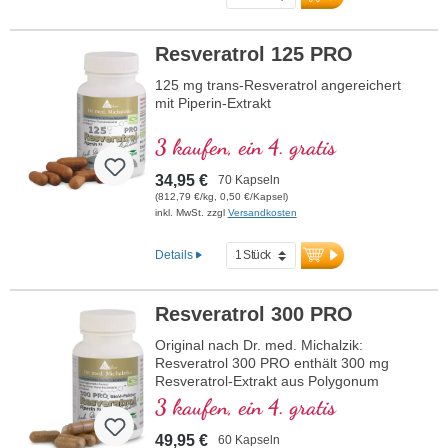
Resveratrol 125 PRO
125 mg trans-Resveratrol angereichert
mit Piperin-Extrakt
3 kaufen, ein 4. gratis
34,95 €
70 Kapseln
(812,79 €/kg, 0,50 €/Kapsel)
inkl. MwSt. zzgl
Versandkosten
Details
Resveratrol 300 PRO
Original nach Dr. med. Michalzik:
Resveratrol 300 PRO enthält 300 mg
Resveratrol-Extrakt aus Polygonum
cuspidatum und 5 mg Piperin pro
3 kaufen, ein 4. gratis
Tagesdosis (1 Kapsel). Dieser
hochwertige Extrakt ist frei von
49,95 €
60 Kapseln