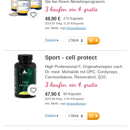
Sie bei Ihrem Abnehmprogramm
unterstützt.
3 kaufen, ein 4. gratis
49,90 €
270 Kapseln
(319,87 €/kg, 0,18 €/Kapsel)
inkl. MwSt. zzgl
Versandkosten
Details
Sport - cell protect
High Professional F, Originalrezeptur nach
Dr. med. Michalzik mit OPC, Cordyceps,
Carnosolsäure, Resveratrol, Q10,
Glutathion, NADH, Omega 3, Granatapfel
3 kaufen, ein 4. gratis
und reinem Vitamin C
47,90 €
90 Kapseln
(825,86 €/kg, 0,53 €/Kapsel)
inkl. MwSt. zzgl
Versandkosten
Details