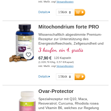
inkl. MwSt. zzgl
Versandkosten
Details
Mitochondrium forte PRO
Wissenschaftlich abgestimmte Premium-
Rezeptur zur Unterstützung des
Energiestoffwechsels, Zellgesundheit und
die Zellatmung in den Mitochondrien.
3 kaufen, ein 4. gratis
Enthält Resveratrol, OPC, Q10, NADH
und Thiamin zur Förderung des
67,90 €
120 Kapseln
Energiestoffwechsels sowie bioaktive
(1.028,79 €/kg, 0,57 €/Kapsel)
Folsäure (Methyltetrahydrofolat), die
inkl. MwSt. zzgl
Versandkosten
direkt verwendet werden kann. Mit R-
Alpha-Liponsäure in der wertvollen
Details
Sodium-R-Lipoat-Form. Vegan,
gentechnikfrei und in Deutschland
produziert. Aluminiumfreie Versiegelung
Ovar-Protector
und über 20 Jahre Erfahrung garantieren
höchste Qualität. Von Ärzten entwickelt.
Spezialrezeptur mit Q10, Maca,
Resveratrol, Curcuma, Rhodiola rosea
mehr Informationen zu
und Vitamin B6, welches zur Regelung
Mitochondrium forte PRO