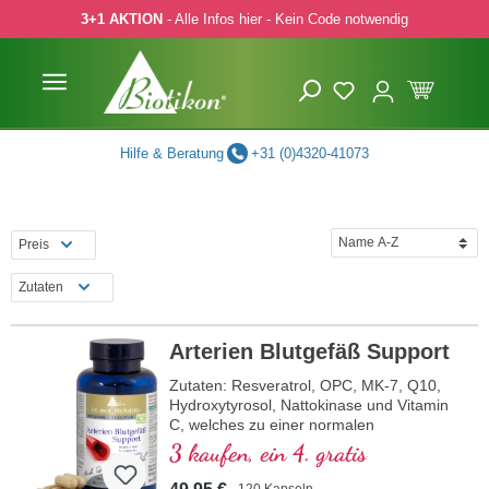
3+1 AKTION
- Alle Infos hier - Kein Code notwendig
 Hauptinhalt springen
Zur Suche springen
Zur Hauptnavigation springen
Hilfe & Beratung
+31 (0)4320-41073
Preis
Zutaten
Arterien Blutgefäß Support
Zutaten: Resveratrol, OPC, MK-7, Q10,
Hydroxytyrosol, Nattokinase und Vitamin
C, welches zu einer normalen
Kollagenbildung für eine normale Funktion
3 kaufen, ein 4. gratis
der Blutgefäße beiträgt. Die B-Vitamine
liegen in bioaktiver Form vor.
120 Kapseln