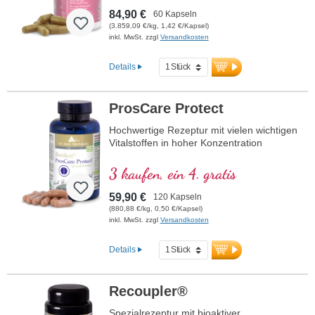
der Hormontätigkeit beiträgt.
84,90 €
60 Kapseln
(3.859,09 €/kg, 1,42 €/Kapsel)
inkl. MwSt. zzgl
Versandkosten
Details
ProsCare Protect
Hochwertige Rezeptur mit vielen wichtigen
Vitalstoffen in hoher Konzentration
3 kaufen, ein 4. gratis
59,90 €
120 Kapseln
(880,88 €/kg, 0,50 €/Kapsel)
inkl. MwSt. zzgl
Versandkosten
Details
Recoupler®
Spezialrezeptur mit bioaktiver