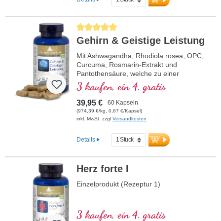
Durchschnittliche Bewertung von 5 von 5 Sternen
Gehirn & Geistige Leistung
Mit Ashwagandha, Rhodiola rosea, OPC,
Curcuma, Rosmarin-Extrakt und
Pantothensäure, welche zu einer
normalen geistigen Leistungsfähigkeit
3 kaufen, ein 4. gratis
beiträgt und an der Synthese und dem
Stoffwechsel einiger Neurotransmitter
39,95 €
60 Kapseln
beteiligt ist. B-Vitamine bioaktiv!
(974,39 €/kg, 0,67 €/Kapsel)
inkl. MwSt. zzgl
Versandkosten
Details
Herz forte I
Einzelprodukt (Rezeptur 1)
3 kaufen, ein 4. gratis