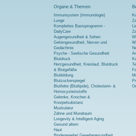
Organe & Themen
Be
Immunsystem (Immunologie)
K
Lunge
Za
Komplettes Basisprogramm -
Li
DailyCare
Z
Augengesundheit & Sehen
Wi
Gehirngesundheit, Nerven und
Wi
Gedächtnis
Ne
Psyche - Seelische Gesundheit
A
Blutdruck
Ka
Herzgesundheit, Kreislauf, Blutdruck
Te
& Blutgefäße
Fa
Blutbildung
Me
Blutzuckerspiegel
P
Blutfette (Blutlipide), Cholesterin- &
On
Homocysteinstoffe
Gelenke, Knochen &
Knorpelsubstanz
Muskulatur
Zähne und Mundraum
Longevity & Intelligent Aging
Gesund altern
Haut
Bindegewebe/ Gewebegesundheit,