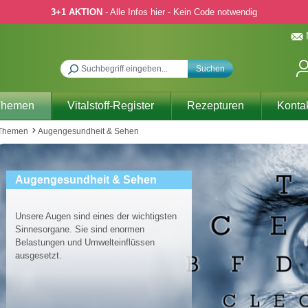
3+1 AKTION
- Alle Infos hier - Kein Code notwendig
Suchen
Themen
Vitalstoff-Register
Rezepturen
Konta
 Themen
Augengesundheit & Sehen
Augengesundheit & Sehen
Unsere Augen sind eines der wichtigsten
Sinnesorgane. Sie sind enormen
Belastungen und Umwelteinflüssen
ausgesetzt.