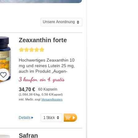
Zeaxanthin forte
Durchschnittliche Bewertung von 5 von 5 Sternen
Hochwertiges Zeaxanthin 10
mg und reines Lutein 25 mg,
auch im Produkt „Augen-
Rezeptur“ enthalten
3 kaufen, ein 4. gratis
34,70 €
60 Kapseln
(1.084,38 €/kg, 0,58 €/Kapsel)
inkl. MwSt. zzgl
Versandkosten
Details
Safran