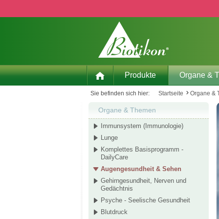
 Hauptinhalt springen
Zur Suche springen
Zur Hauptnavigation springen
Produkte
Organe & 
Sie befinden sich hier:
Startseite
Organe &
Organe & Themen
Immunsystem (Immunologie)
Lunge
Komplettes Basisprogramm -
DailyCare
Augengesundheit & Sehen
Gehirngesundheit, Nerven und
Gedächtnis
Psyche - Seelische Gesundheit
Blutdruck