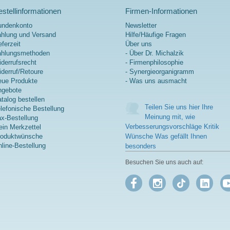
und Phosphatidylcholin.
stellinformationen
Firmen-Informationen
mehr Informationen zu
Vitamin A K D
undenkonto
Newsletter
hlung und Versand
Hilfe/Häufige Fragen
eferzeit
Über uns
ahlungsmethoden
- Über Dr. Michalzik
derrufsrecht
- Firmenphilosophie
derruf/Retoure
- Synergieorganigramm
ue Produkte
- Was uns ausmacht
ngebote
talog bestellen
Teilen Sie uns hier Ihre
lefonische Bestellung
Meinung mit, wie
x-Bestellung
Verbesserungsvorschläge Kritik
in Merkzettel
roduktwünsche
Wünsche Was gefällt Ihnen
line-Bestellung
besonders
Besuchen Sie uns auch auf: