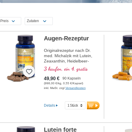
Preis
Zutaten
Augen-Rezeptur
Originalrezeptur nach Dr.
med. Michalzik mit Lutein,
Zeaxanthin, Heidelbeer-
Extrakt (Anthocyane), OPC
3 kaufen, ein 4. gratis
und Vitamin A, welches zur
Erhaltung einer normalen
49,90 €
90 Kapseln
Sehkraft beiträgt.
(998,00 €/kg, 0,55 €/Kapsel)
inkl. MwSt. zzgl
Versandkosten
Details
Lutein forte