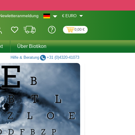
€
EURO
Newletteranmeldung
0,00 €
kt
Über Biotikon
Hilfe & Beratung
+31 (0)4320-41073