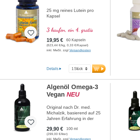
25 mg reines Lutein pro
Kapsel
3 kaufen, ein 4. gratis
19,95 €
60 Kapseln
(623,44 €/kg, 0,33 €/Kapsel)
inkl. MwSt. zzgl
Versandkosten
Details
Algenöl Omega-3
Vegan
NEU
Original nach Dr. med.
Michalzik, basierend auf 25
Jahren Erfahrung in der
Entwicklung hochwertiger
29,90 €
100 ml
Naturstoffe. 1.056 – 1.584 mg
(299,00 €/liter)
hochreines Omega-3-Algenöl
inkl. MwSt. zzgl
Versandkosten