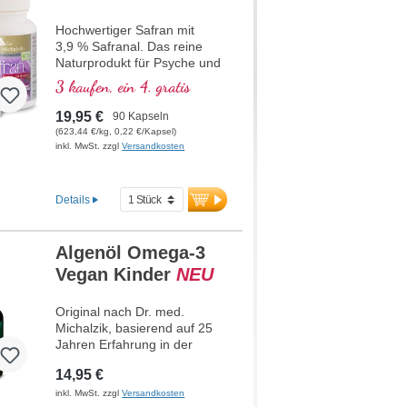
Hochwertiger Safran mit
3,9 % Safranal. Das reine
Naturprodukt für Psyche und
Nerven
3 kaufen, ein 4. gratis
1
.
19,95 €
90 Kapseln
(623,44 €/kg, 0,22 €/Kapsel)
inkl. MwSt. zzgl
Versandkosten
Details
Algenöl Omega-3
Vegan Kinder
NEU
Original nach Dr. med.
Michalzik, basierend auf 25
Jahren Erfahrung in der
Entwicklung hochwertiger
14,95 €
Naturstoffe. 528 - 1.056 mg
hochreines Omega-3-Algenöl
inkl. MwSt. zzgl
Versandkosten