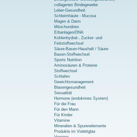
collagenes Bindegewebe
Leber-Gesundheit
Schleimhäute - Mucosa
Magen & Darm
Mitochondrien
Erbanlagen/DNA
Kohlenhydrat-, Zucker- und
Fettstoffwechsel
Säure-Basen-Haushalt / Säure-
Basen-Stoffwechsel
Sports Nutrition
Aminosäuren & Proteine
Stoffwechsel
Schlafen
Gewichtsmanagement
Blasengesundheit
Sexualität
Hormone (endokrines System)
Für die Frau
Für den Mann
Für Kinder
Vitamine
Mineralien & Spurenelemente
Produkte im Violettglas
Veganer