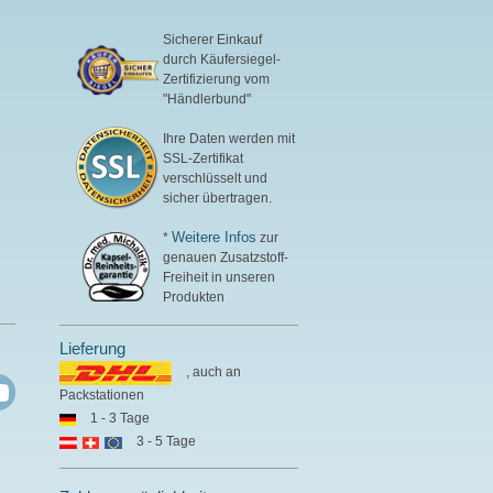
Sicherer Einkauf
durch Käufersiegel-
Zertifizierung vom
"Händlerbund"
Ihre Daten werden mit
SSL-Zertifikat
verschlüsselt und
sicher übertragen.
Weitere Infos
*
zur
genauen Zusatzstoff-
Freiheit in unseren
Produkten
Lieferung
, auch an
Packstationen
1 - 3 Tage
3 - 5 Tage