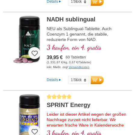
Details
NADH sublingual
NEU als Sublingual-Tablette. Auch
Coenzym 1 genannt, die stabile,
reduzierte Form von NAD.
• kein Nano-NADH, keine Nano-Partikel!
3 kaufen, ein 4. gratis
• Sublingual zur besseren Aufnahme über
die Mundschleimhaut
39,95 €
60 Tabletten
• Frei von Zusatzstoffen
(1.331,67 €/kg, 0,67 €/Tablette)
• Im Violettglas
inkl. MwSt. zzgl
Versandkosten
Details
Durchschnittliche Bewertung von 5 von 5 Sternen
SPRINT Energy
Leider ist dieser Artikel wegen der großen
Nachfrage zurzeit nicht lieferbar. Wir
erwarten frische Ware in Kalenderwoche
37/2026.
3 kaufen, ein 4. gratis