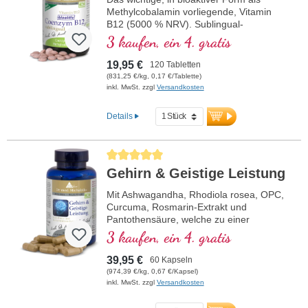
Methylcobalamin vorliegende, Vitamin
B12 (5000 % NRV). Sublingual-
Lutschtabletten zur besseren Aufnahme
3 kaufen, ein 4. gratis
über die Mundschleimhaut, im
hochwertigen Violettglas
19,95 €
120 Tabletten
(831,25 €/kg, 0,17 €/Tablette)
inkl. MwSt. zzgl
Versandkosten
Details
Durchschnittliche Bewertung von 5 von 5 Sternen
Gehirn & Geistige Leistung
Mit Ashwagandha, Rhodiola rosea, OPC,
Curcuma, Rosmarin-Extrakt und
Pantothensäure, welche zu einer
normalen geistigen Leistungsfähigkeit
3 kaufen, ein 4. gratis
beiträgt und an der Synthese und dem
Stoffwechsel einiger Neurotransmitter
39,95 €
60 Kapseln
beteiligt ist. B-Vitamine bioaktiv!
(974,39 €/kg, 0,67 €/Kapsel)
inkl. MwSt. zzgl
Versandkosten